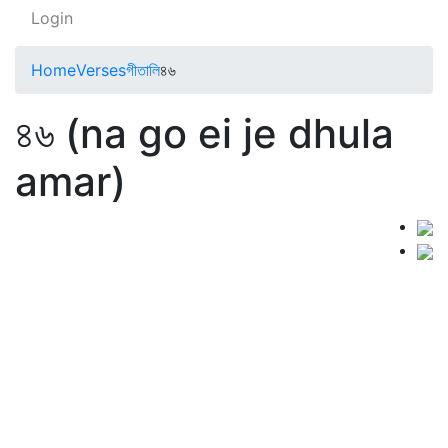
Login
Home
Verses
গীতালি
৪৬
৪৬ (na go ei je dhula
amar)