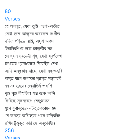
80
Verses
হে অনন্ত, যেথা তুমি ধারণা-অতীত
সেথা হতে আনন্দের অব্যক্ত সংগীত
ঝরিয়া পড়িছে নামি, অদৃশ অগম
হিমাদ্রিশিখর হতে জাহ্নবীর সম।
সে ধ্যানাভ্রভেদী শৃঙ্গ, যেথা স্বর্ণলেখা
জগতের প্রাতঃকালে দিয়েছিল দেখা
আদি অন্ধকার-মাঝে, যেথা রক্তচ্ছবি
অস্ত যাবে জগতের শ্রান্ত সন্ধ্যারবি
নব নব ভুবনের জ্যোতির্বাষ্পরাশি
পুঞ্জ পুঞ্জ নীহারিকা যার বক্ষে আসি
ফিরিছে সৃজনবেগে মেঘখন্ডসম
যুগে যুগান্তরে--চিত্তবাতায়ন মম
সে অগম্য অচিন্ত্যের পানে রাত্রিদিন
রাখিব উন্মুক্ত করি হে অন্তবিহীন।
256
Verses