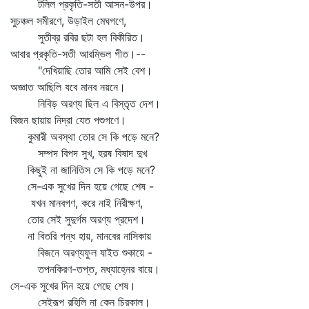
টলিল প্রকৃতি-সতী আসন-উপর।
সুচঞ্চল সমীরণে, উড়াইল মেঘগণে,
সুতীব্র রবির ছটা হল বিকীরিত।
আবার প্রকৃতি-সতী আরম্ভিল গীত।--
"দেখিয়াছি তোর আমি সেই বেশ।
অজ্ঞাত আছিলি যবে মানব নয়নে।
নিবিড় অরণ্য ছিল এ বিস্তৃত দেশ।
বিজন ছায়ায় নিদ্রা যেত পশুগণে।
কুমারী অবস্থা তোর সে কি পড়ে মনে?
সম্পদ বিপদ সুখ, হরষ বিষাদ দুখ
কিছুই না জানিতিস সে কি পড়ে মনে?
সে-এক সুখের দিন হয়ে গেছে শেষ -
যখন মানবগণ, করে নাই নিরীক্ষণ,
তোর সেই সুদুর্গম অরণ্য প্রদেশ।
না বিতরি গন্ধ হায়, মানবের নাসিকায়
বিজনে অরণ্যফুল যাইত শুকায়ে -
তপনকিরণ-তপ্ত, মধ্যাহ্নের বায়ে।
সে-এক সুখের দিন হয়ে গেছে শেষ।
সেইরূপ রহিলি না কেন চিরকাল।