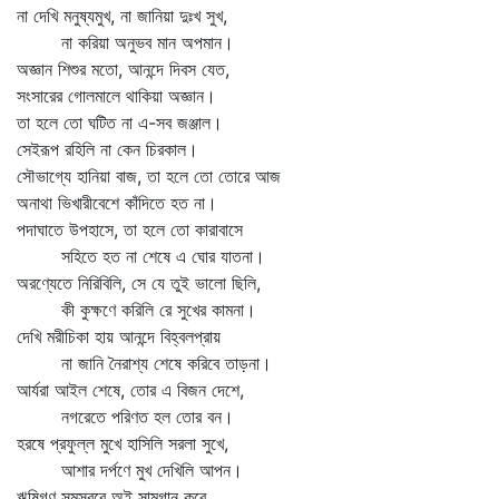
না দেখি মনুষ্যমুখ, না জানিয়া দুঃখ সুখ,
না করিয়া অনুভব মান অপমান।
অজ্ঞান শিশুর মতো, আনন্দে দিবস যেত,
সংসারের গোলমালে থাকিয়া অজ্ঞান।
তা হলে তো ঘটিত না এ-সব জঞ্জাল।
সেইরূপ রহিলি না কেন চিরকাল।
সৌভাগ্যে হানিয়া বাজ, তা হলে তো তোরে আজ
অনাথা ভিখারীবেশে কাঁদিতে হত না।
পদাঘাতে উপহাসে, তা হলে তো কারাবাসে
সহিতে হত না শেষে এ ঘোর যাতনা।
অরণ্যেতে নিরিবিলি, সে যে তুই ভালো ছিলি,
কী কুক্ষণে করিলি রে সুখের কামনা।
দেখি মরীচিকা হায় আনন্দে বিহ্বলপ্রায়
না জানি নৈরাশ্য শেষে করিবে তাড়না।
আর্যরা আইল শেষে, তোর এ বিজন দেশে,
নগরেতে পরিণত হল তোর বন।
হরষে প্রফুল্ল মুখে হাসিলি সরলা সুখে,
আশার দর্পণে মুখ দেখিলি আপন।
ঋষিগণ সমস্বরে অই সামগান করে