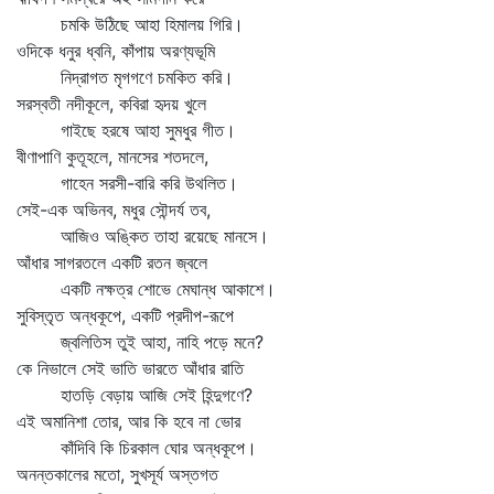
চমকি উঠিছে আহা হিমালয় গিরি।
ওদিকে ধনুর ধ্বনি, কাঁপায় অরণ্যভূমি
নিদ্রাগত মৃগগণে চমকিত করি।
সরস্বতী নদীকূলে, কবিরা হৃদয় খুলে
গাইছে হরষে আহা সুমধুর গীত।
বীণাপাণি কুতূহলে, মানসের শতদলে,
গাহেন সরসী-বারি করি উথলিত।
সেই-এক অভিনব, মধুর সৌন্দর্য তব,
আজিও অঙ্কিত তাহা রয়েছে মানসে।
আঁধার সাগরতলে একটি রতন জ্বলে
একটি নক্ষত্র শোভে মেঘান্ধ আকাশে।
সুবিস্তৃত অন্ধকূপে, একটি প্রদীপ-রূপে
জ্বলিতিস তুই আহা, নাহি পড়ে মনে?
কে নিভালে সেই ভাতি ভারতে আঁধার রাতি
হাতড়ি বেড়ায় আজি সেই হিন্দুগণে?
এই অমানিশা তোর, আর কি হবে না ভোর
কাঁদিবি কি চিরকাল ঘোর অন্ধকূপে।
অনন্তকালের মতো, সুখসূর্য অস্তগত