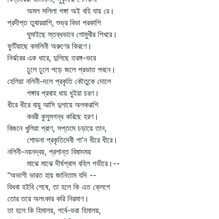
অমল সলিলা গঙ্গা অই বহি যায় রে।
প্রদীপ্ত তুষাররাশি, শুভ্র বিভা পরকাশি
ঘুমাইছে স্তব্ধভাবে গোমুখীর শিখরে।
ফুটিয়াছে কমলিনী অরুণের কিরণে।
নির্ঝরের এক ধারে, দুলিছে তরঙ্গ-ভরে
ঢুলে ঢুলে পড়ে জলে প্রভাত পবনে।
হেলিয়া নলিনী-দলে প্রকৃতি কৌতুকে দোলে
গঙ্গার প্রবাহ ধায় ধুইয়া চরণ।
ধীরে ধীরে বায়ু আসি দুলায়ে অলকরাশি
কবরী কুসুমগন্ধ করিছে হরণ।
বিজনে খুলিয়া প্রাণ, সপ্তমে চড়ায়ে তান,
শোভনা প্রকৃতিদেবী গা'ন ধীরে ধীরে।
নলিনী-নয়নদ্বয়, প্রশান্ত বিষাদময়
মাঝে মাঝে দীর্ঘশ্বাস বহিল গভীরে।--
"অভাগী ভারত হায় জানিতাম যদি --
বিধবা হইবি শেষে, তা হলে কি এত ক্লেশে
তোর তরে অলংকার করি নিরমাণ।
তা হলে কি হিমালয়, গর্বে-ভরা হিমালয়,