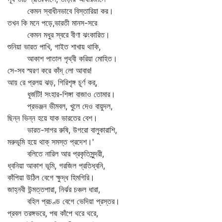
কেমন স্বাধীনভাবে বিস্তারিয়া কর।
তখন কি মনে পড়ে,ভারতী মানস-সরে
কেমন মধুর স্বরে বীণা ঝংকারিত।
শুনিয়া ভারত পাখি, গাইত শাখায় থাকি,
আকাশ পাতাল পৃথ্বী করিয়া মোহিত।
সে-সব স্মরণ করে কাঁদ্‌ লো আবার!
আয় রে প্রলয় ঝড়, গিরিশৃঙ্গ চূর্ণ কর্‌,
ধূর্জটি! সংহার-শিঙ্গা বাজাও তোমার।
প্রভঞ্জন ভীমবল, খুলে দেও বায়ুদল,
ছিন্ন ভিন্ন হয়ে যাক ভারতের বেশ।
ভারত-সাগর রুষি, উগরো বালুকারাশি,
মরুভূমি হয়ে থাক্‌ সমস্ত প্রদেশ।'
বলিতে নারিল আর প্রকৃতিসুন্দরী,
ধ্বনিয়া আকাশ ভূমি, গরজিল প্রতিধ্বনি,
কাঁপিয়া উঠিল বেগে ক্ষুদ্ধ হিমগিরি।
জাহ্নবী উন্মত্তপারা, নির্ঝর চঞ্চল ধারা,
বহিল প্রচণ্ড বেগে ভেদিয়া প্রস্তর।
প্রবল তরঙ্গভরে, পদ্ম কাঁপে থরে থরে,