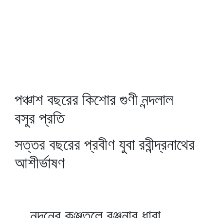
পঞ্চাশ বছরের কিশোর গুণী নন্দলাল
বসুর প্রতি
সত্তর বছরের প্রবীণ যুবা রবীন্দ্রনাথের
আশীর্ভাষণ
নন্দনের কুঞ্জতলে রঞ্জনার ধারা,