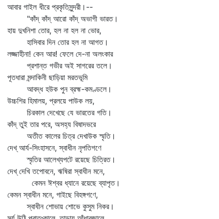
আবার গাইল ধীরে প্রকৃতিসুন্দরী।--
"কাঁদ্‌ কাঁদ্‌ আরো কাঁদ্‌ অভাগী ভারত।
হায় দুখনিশা তোর, হল না হল না ভোর,
হাসিবার দিন তোর হল না আগত।
লজ্জাহীনা! কেন আর! ফেলে দে-না অলংকার
প্রশান্ত গভীর অই সাগরের তলে।
পূতধারা মন্দাকিনী ছাড়িয়া মরতভূমি
আবদ্ধ হউক পুন ব্রহ্ম-কমণ্ডলে।
উচ্চশির হিমালয়, প্রলয়ে পাউক লয়,
চিরকাল দেখেছে যে ভারতের গতি।
কাঁদ্‌ তুই তার পরে, অসহ্য বিষাদভরে
অতীত কালের চিত্র দেখাউক স্মৃতি।
দেখ্‌ আর্য-সিংহাসনে, স্বাধীন নৃপতিগণে
স্মৃতির আলেখ্যপটে রয়েছে চিত্রিত।
দেখ্‌ দেখি তপোবনে, ঋষিরা স্বাধীন মনে,
কেমন ঈশ্বর ধ্যানে রয়েছে ব্যাপৃত।
কেমন স্বাধীন মনে, গাইছে বিহঙ্গগণে,
স্বাধীন শোভায় শোভে কুসুম নিকর।
সূর্য উঠি প্রাতঃকালে, তাড়ায় আঁধারজালে