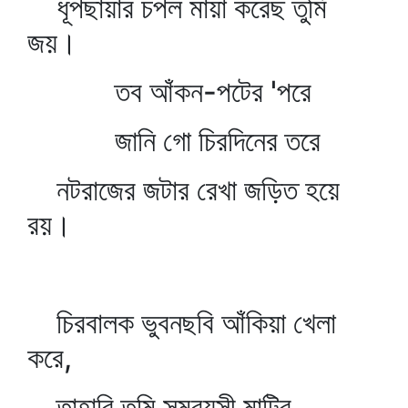
ধূপছায়ার চপল মায়া করেছ তুমি
জয়।
তব আঁকন-পটের 'পরে
জানি গো চিরদিনের তরে
নটরাজের জটার রেখা জড়িত হয়ে
রয়।
চিরবালক ভুবনছবি আঁকিয়া খেলা
করে,
তাহারি তুমি সমবয়সী মাটির