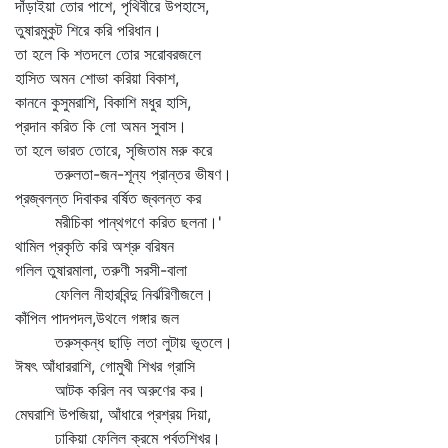
দাঁড়াইয়া তোর পাশে, পৃথিবীরে উপহাসে,
তুষারমুকুট শিরে করি পরিধান।
তা হলে কি শতদলে তোর সরোবরজলে
হাসিত অমন শোভা করিয়া বিকাশ,
কাননে কুসুমরাশি, বিকাশি মধুর হাসি,
প্রদান করিত কি লো অমন সুবাস।
তা হলে ভারত তোরে, সৃজিতাম মরু করে
তরুলতা-জন-শূন্য প্রান্তর ভীষণ।
প্রজ্বলন্ত দিবাকর বর্ষিত জ্বলন্ত কর
মরীচিকা পান্থগণে করিত ছলনা।'
থামিল প্রকৃতি করি অশ্রু বরিষন
গলিল তুষারমালা, তরুণী সরসী-বালা
ফেলিল নীহারবিন্দু নির্ঝরিণীজলে।
কাঁপিল পাদপদল,উথলে গঙ্গার জল
তরুস্কন্ধ ছাড়ি লতা লুটায় ভূতলে।
ঈষৎ আঁধাররাশি, গোমুখী শিখর গ্রাসি
আটক করিল নব অরুণের কর।
মেঘরাশি উপজিয়া, আঁধারে প্রশ্রয় দিয়া,
ঢাকিয়া ফেলিল ক্রমে পর্বতশিখর।