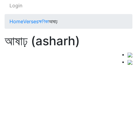
Login
Home
Verses
ক্ষণিকা
আষাঢ়
আষাঢ় (asharh)