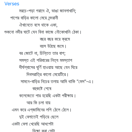
Verses
মরচে-পড়া গরাদে ঐ, ভাঙা জানলাখানি;
পাশের বাড়ির কালো মেয়ে নন্দরানী
ঐখানেতে বসে থাকে একা,
শুকনো নদীর ঘাটে যেন বিনা কাজে নৌকোখানি ঠেকা।
বছর বছর করে ক্রমে
বয়স উঠছে জমে।
বর জোটে না, চিন্তিত তার বাপ;
সমস্ত এই পরিবারের নিত্য মমস্তাপ
দীর্ঘশ্বাসের ঘূর্ণি হাওয়ায় আছে যেন ঘিরে
দিবসরাত্রি কালো মেয়েটিরে।
সামনে-বাড়ির নিচের তলায় আমি থাকি "মেস"-এ।
বহুকষ্টে শেষে
কলেজেতে পার হয়েছি একটা পরীক্ষায়।
আর কি চলা যায়
এমন করে এগ্‌জামিনের লগি ঠেলে ঠেলে।
দুই বেলাতেই পড়িয়ে ছেলে
একটা বেলা খেয়েছি আধপেটা
ভিক্ষা করা সেটা