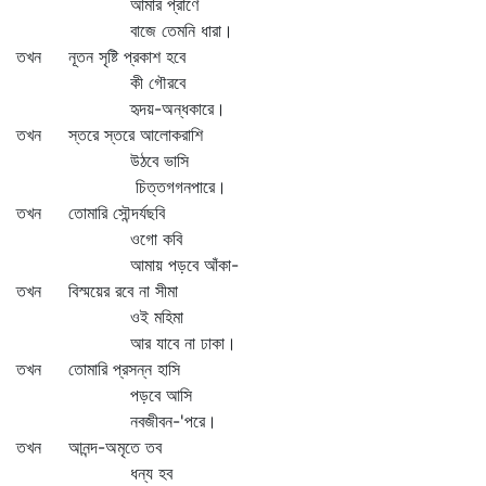
আমার প্রাণে
বাজে তেমনি ধারা।
তখন নূতন সৃষ্টি প্রকাশ হবে
কী গৌরবে
হৃদয়-অন্ধকারে।
তখন স্তরে স্তরে আলোকরাশি
উঠবে ভাসি
চিত্তগগনপারে।
তখন তোমারি সৌন্দর্যছবি
ওগো কবি
আমায় পড়বে আঁকা-
তখন বিস্ময়ের রবে না সীমা
ওই মহিমা
আর যাবে না ঢাকা।
তখন তোমারি প্রসন্ন হাসি
পড়বে আসি
নবজীবন-'পরে।
তখন আনন্দ-অমৃতে তব
ধন্য হব