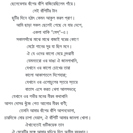
ছেলেবেলার বাঁশের বাঁশি বাজিয়েছিলেম গাঁয়ে।
সেই বাঁশিটির টান
ছুটির দিনে হঠাৎ কেমন আকুল করল প্রাণ।
আমি ছাড়া সকল ছেলেই গেছে যে যার দেশে,
একলা থাকি "মেস্‌"-এ।
সকালসাঁঝে মাঝে মাঝে বাজাই ঘরের কোণে
মেঠো গানের সুর যা ছিল মনে।
ঐ যে ওদের কালো মেয়ে নন্দরানী
যেমনতরো ওর ভাঙা ঐ জানলাখানি,
যেখানে ওর কালো চোখের তারা
কালো আকাশতলে দিশেহারা;
যেখানে ওর এলোচুলের স্তরে স্তরে
বাতাস এসে করত খেলা আলসভরে;
যেখানে ওর গভীর মনের নীরব কথাখানি
আপন দোসর খুঁজে পেত আলোর নীরব বাণী;
তেমনি আমার বাঁশের বাঁশি আপনভোলা,
চারদিকে মোর চাপা দেয়াল, ঐ বাঁশিটি আমার জানলা খোলা।
ঐখানেতেই গুটিকয়েক তান
ঐ মেয়েটির সঙ্গে আমার ঘুচিয়ে দিত অসীম ব্যবধান।