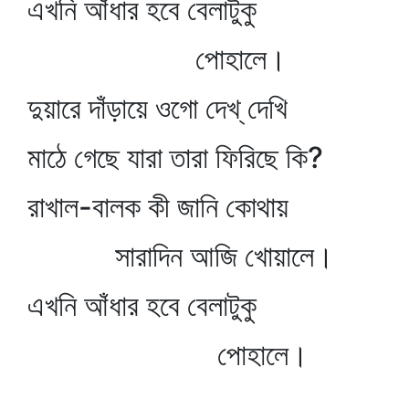
এখনি আঁধার হবে বেলাটুকু
পোহালে।
দুয়ারে দাঁড়ায়ে ওগো দেখ্‌ দেখি
মাঠে গেছে যারা তারা ফিরিছে কি?
রাখাল-বালক কী জানি কোথায়
সারাদিন আজি খোয়ালে।
এখনি আঁধার হবে বেলাটুকু
পোহালে।