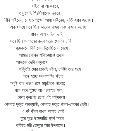
সইত না একেবারে,
তবু গেছি প্রিন্সিপালের দ্বারে
বিনি মাইনেয়, নেহাত পক্ষে, আধা মাইনেয়, ভর্তি হবার জন্যে।
এক সময়ে মনে ছিল আধেক রাজ্য এবং রাজার কন্যে
পাবার আমার ছিল দাবি,
মনে ছিল ধনমানের রুদ্ধ ঘরের সোনার চাবি
জন্মকালে বিধি যেন দিয়েছিলেন রেখে
আমার গোপন শক্তিমাঝে ঢেকে।
আজকে দেখি নব্যবঙ্গে
শক্তিটা মোর ঢাকাই রইল, চাবিটা তার সঙ্গে।
মনে হচ্ছে ময়নাপাখির খাঁচায়
অদৃষ্ট তার দারুণ রঙ্গে ময়ূরটাকে নাচায়;
পদে পদে পুচ্ছে বাধে লোহার শলা,
কোন্‌ কৃপণের রচনা এই নাট্যকলা।
কোথায় মুক্ত অরণ্যানী, কোথায় মত্ত বাদল-মেঘের ভেরী।
এ কী বাঁধন রাখল আমায় ঘেরি।
ঘুরে ঘুরে উমেদারির ব্যর্থ আশে
শুকিয়ে মরি রোদ্দুরে আর উপবাসে।