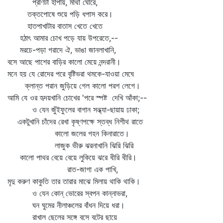
প্রাণটা হাঁপায়, মাথা ঘোরে,
তক্তপোষে শুয়ে পড়ি ধপাস করে।
হাতপাখাটার বাতাস খেতে খেতে
হঠাৎ আমার চোখ পড়ে যায় উপরেতে,--
মরচে-পড়া গরাদে ঐ, ভাঙা জানলাখানি,
বসে আছে পাশের বাড়ির কালো মেয়ে নন্দরানী।
মনে হয় যে রোদের পরে বৃষ্টিভরা থমকে-যাওয়া মেঘে
ক্লান্ত পরান জুড়িয়ে গেল কালো পরশ লেগে।
আমি যে ওর হৃদয়খানি চোখের 'পরে স্পষ্ট দেখি আঁকা;--
ও যেন জুঁইফুলের বাগান সন্ধ্যা-ছায়ায় ঢাকা;
একটুখানি চাঁদের রেখা কৃষ্ণপক্ষে স্তব্ধ নিশীথ রাতে
কালো জলের গহন কিনারাতে।
লাজুক ভীরু ঝরনাখানি ঝিরি ঝিরি
কালো পাথর বেয়ে বেয়ে লুকিয়ে ঝরে ধীরি ধীরি।
রাত-জাগা এক পাখি,
মৃদু করুণ কাকুতি তার তারার মাঝে মিলায় থাকি থাকি।
ও যেন কোন্‌ ভোরের স্বপন কান্নাভরা,
ঘন ঘুমের নীলাঞ্চলের বাঁধন দিয়ে ধরা।
রাখাল ছেলের সঙ্গে বসে বটের ছায়ে