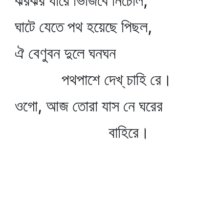
ঝরঝর ধারে ভিজিবে নিচোল,
ঘাটে যেতে পথ হয়েছে পিছল,
ঐ বেণুবন দুলে ঘনঘন
পথপাশে দেখ্‌ চাহি রে।
ওগো, আজ তোরা যাস নে ঘরের
বাহিরে।