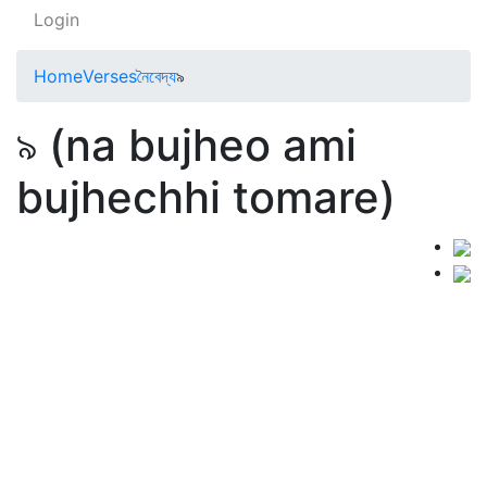
Login
Home
Verses
নৈবেদ্য
৯
৯ (na bujheo ami
bujhechhi tomare)