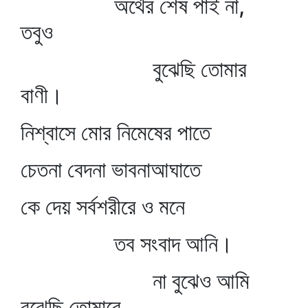
অর্থের শেষ পাই না,
তবুও
বুঝেছি তোমার
বাণী।
নিশ্বাসে মোর নিমেষের পাতে
চেতনা বেদনা ভাবনাআঘাতে
কে দেয় সর্বশরীরে ও মনে
তব সংবাদ আনি।
না বুঝেও আমি
বুঝেছি তোমারে