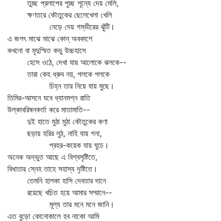
তুচ্ছ প্রলাপের পুচ্ছ শূন্যে দেয় মেলি,
ক্ষণতরে কৌতুকের ছেলেখেলা খেলি
নেড়ে দেয় গম্ভীরের ঝুঁটি।
এ জগৎ মাঝে মাঝে কোন্‌ অবকাশে
কখনো বা মৃদুস্মিত কভু উচ্চহাসে
হেসে ওঠে, দেখা যায় আলোকে ঝলকে--
তারা কেহ ধ্রুব নয়, পলকে পলকে
চিহ্ন তার নিয়ে যায় মুছে।
তিমির-আসনে যবে ধ্যানমগ্ন রাতি
উল্কাবরিষনকর্তা করে মাতামাতি--
দুই হাতে মুঠা মুঠা কৌতুকের কণা
ছড়ায় হরির লুঠ, নাহি যায় গনা,
প্রহর-কয়েক যায় ঘুচে।
অনেক অদ্ভুত আছে এ বিশ্বসৃষ্টিতে,
বিধাতার স্নেহ তাহে সহাস্য দৃষ্টিতে।
তেমনি হালকা হাসি দেবতার দানে
রয়েছে খচিত হয়ে আমার সম্মানে--
মূল্য তার মনে মনে জানি।
এত বুড়ো কোনোকালে হব নাকো আমি