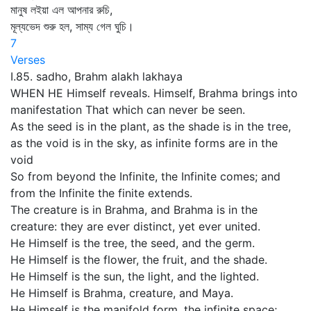
মানুষ লইয়া এল আপনার রুচি,
মূল্যভেদ শুরু হল, সাম্য গেল ঘুচি।
7
Verses
I.85. sadho, Brahm alakh lakhaya
WHEN HE Himself reveals. Himself, Brahma brings into
manifestation That which can never be seen.
As the seed is in the plant, as the shade is in the tree,
as the void is in the sky, as infinite forms are in the
void
So from beyond the Infinite, the Infinite comes; and
from the Infinite the finite extends.
The creature is in Brahma, and Brahma is in the
creature: they are ever distinct, yet ever united.
He Himself is the tree, the seed, and the germ.
He Himself is the flower, the fruit, and the shade.
He Himself is the sun, the light, and the lighted.
He Himself is Brahma, creature, and Maya.
He Himself is the manifold form, the infinite space;