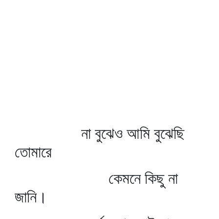
না বুঝেও আমি বুঝেছি
তোমারে
কেমনে কিছু না
জানি।