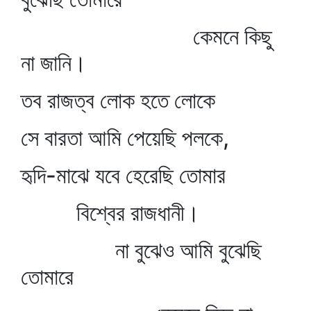
কেমনে কিছু
না জানি।
তব রাজত্ব লোক হতে লোকে
সে বারতা আমি পেয়েছি পলকে,
হৃদি-মাঝে যবে হেরেছি তোমার
বিশ্বের রাজধানী।
না বুঝেও আমি বুঝেছি
তোমারে