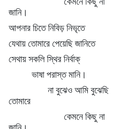
কেমনে কিছু না
জানি।
আপনার চিতে নিবিড় নিভৃতে
যেথায় তোমারে পেয়েছি জানিতে
সেথায় সকলি স্থির নির্বাক্‌
ভাষা পরাস্ত মানি।
না বুঝেও আমি বুঝেছি
তোমারে
কেমনে কিছু না
জানি।