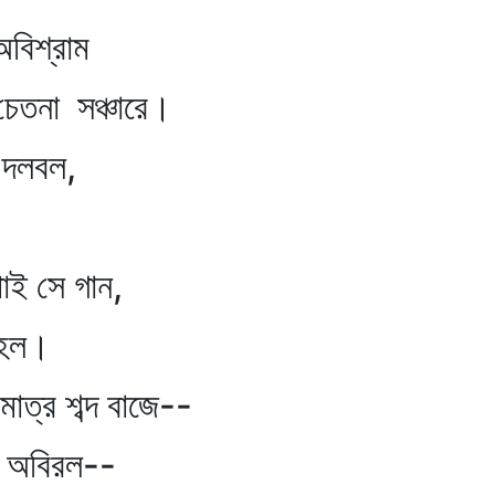
বিশ্রাম
েতনা সঞ্চারে।
 দলবল,
ই সে গান,
াহল।
্র শব্দ বাজে--
 অবিরল--