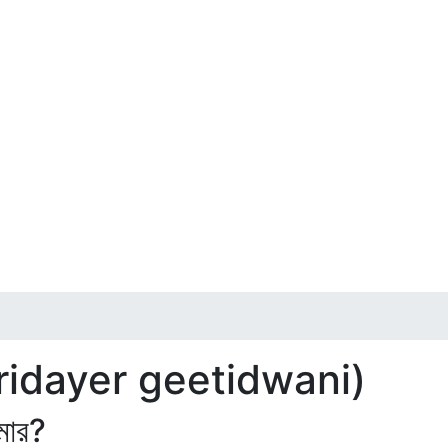
hridayer geetidwani)
মার?