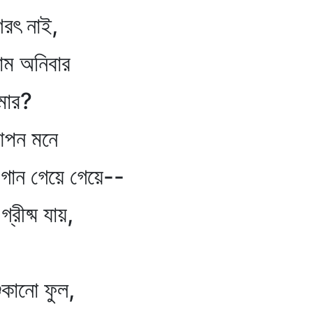
শরৎ নাই,
াম অনিবার
মার?
পন মনে
গান গেয়ে গেয়ে--
রীষ্ম যায়,
কানো ফুল,