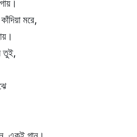
গায়।
কাঁদিয়া মরে,
ায়।
 তুই,
ঝে
ান, একই গান।