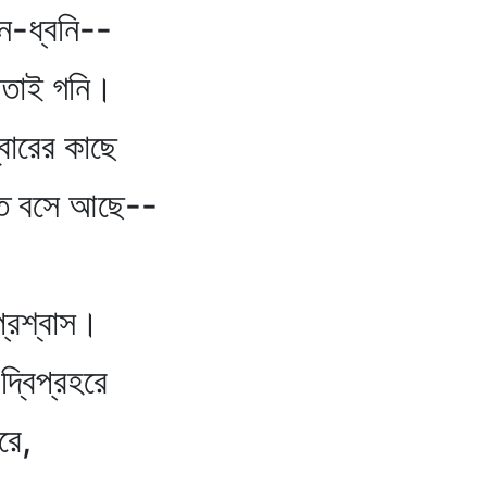
ন-ধ্বনি--
 তাই গনি।
বারের কাছে
াত বসে আছে--
্রশ্বাস।
্বিপ্রহরে
রে,