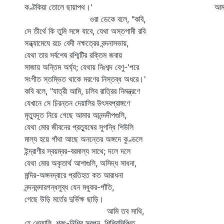
কণ্টকিয়া তোলে ছায়াপথ।'
আমা
ওরা ডেকে বলে, "কবি,
সে তীর্থে কি তুমি সঙ্গে যাবে, যেথা অস্তগামী রবি
সন্ধ্যামেঘে রচে বেদী নক্ষত্রের বন্দনাসভায়,
যেথা তার সর্বশেষ রশ্মিটির রক্তিম জবায়
সাজায় অন্তিম অর্ঘ্য; যেথায় নিঃশব্দ বেণু-'পরে
সংগীত স্তম্ভিত থাকে মরণের নিস্তব্ধ অধরে।'
কবি বলে, "যাত্রী আমি, চলিব রাত্রির নিমন্ত্রণে
যেখানে সে চিরন্তন দেয়ালির উৎসবপ্রাঙ্গণে
মৃত্যুদূত নিয়ে গেছে আমার আনন্দদীপগুলি,
যেথা মোর জীবনের প্রত্যুষের সুগন্ধি শিউলি
মাল্য হয়ে গাঁথা আছে অনন্তের অঙ্গদে কুণ্ডলে
ইন্দ্রাণীর স্বয়ম্বর-বরমাল্য সাথে; দলে দলে
যেথা মোর অকৃতার্থ আশাগুলি, অসিদ্ধ সাধনা,
মন্দির-অঙ্গনদ্বারে প্রতিহত কত আরাধনা
নন্দনমন্দারগন্ধলুব্ধ যেন মধুকর-পাঁতি,
গেছে উড়ি মর্তের দুর্ভিক্ষ ছাড়ি।
আমি তব সাথি,
হে শেফালি, শরৎ-নিশির স্বপ্ন, শিশিরসিঞ্চিত