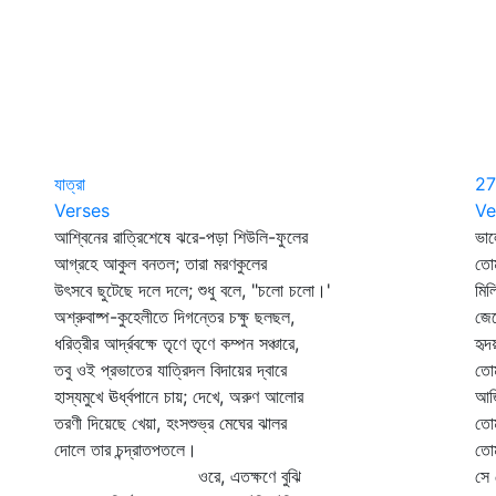
যাত্রা
27
Verses
Ve
আশ্বিনের রাত্রিশেষে ঝরে-পড়া শিউলি-ফুলের
ভাল
আগ্রহে আকুল বনতল; তারা মরণকুলের
তোম
উৎসবে ছুটেছে দলে দলে; শুধু বলে, "চলো চলো।'
মিল
অশ্রুবাষ্প-কুহেলীতে দিগন্তের চক্ষু ছলছল,
জেন
ধরিত্রীর আর্দ্রবক্ষে তৃণে তৃণে কম্পন সঞ্চারে,
হৃদ
তবু ওই প্রভাতের যাত্রিদল বিদায়ের দ্বারে
তো
হাস্যমুখে ঊর্ধ্বপানে চায়; দেখে, অরুণ আলোর
আজি
তরণী দিয়েছে খেয়া, হংসশুভ্র মেঘের ঝালর
তোম
দোলে তার চন্দ্রাতপতলে।
তোম
ওরে, এতক্ষণে বুঝি
সে 