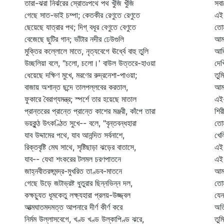
তারা-ঝরা নির্ঝরের স্রোতঃপথে পথ খুঁজি খুঁজি
সবা
গেছে সাত-ভাই চম্পা; কেতকীর রেণুতে রেণুতে
এই 
ছেয়েছে যাত্রার পথ; দিগ্‌ বধূর বেণুতে বেণুতে
তোম
বেজেছে ছুটির গান; ভাঁটার নদীর ঢেউগুলি
আমা
মুক্তির কল্লোলে মাতে, নৃত্যবেগে ঊর্ধ্বে বাহু তুলি
আজ
উচ্ছলিয়া বলে, "চলো, চলো।' বাউল উত্তরে-হাওয়া
দেখ
ধেয়েছে দক্ষিণ মুখে, মরণের রুদ্রনেশা-পাওয়া;
তুম
বাজায় অশান্ত ছন্দে তালপল্লবের করতাল,
আমা
ফুকারে বৈরাগ্যমন্ত্র; স্পর্শে তার হয়েছে মাতাল
এই
প্রান্তরের প্রান্তে প্রান্তে কাশের মঞ্জরী, কাঁপে তারা
শির
ভয়কুন্ঠ উৎকণ্ঠিত সুখে-- বলে, "বৃন্তবন্ধহারা
তো
যাব উদ্দামের পথে, যাব আনন্দিত সর্বনাশে,
খেল
রিক্তবৃষ্টি মেঘ সাথে, সৃষ্টিছাড়া ঝড়ের বাতাসে,
এই
যাব-- যেথা শংকরের টলমল চরণপাতনে
এই 
জাহ্নবীতরঙ্গমন্দ্র-মুখরিত তাণ্ডব-মাতনে
আমা
গেছে উড়ে জটাভ্রষ্ট ধুতুরার ছিন্নভিন্ন দল,
তোম
কক্ষচ্যুত ধূমকেতু লক্ষ্যহারা প্রলয়-উজ্জ্বল
যেন
আত্মঘাতমদমত্ত আপনারে দীর্ণ কীর্ণ করে
অত
নির্মম উল্লাসবেগে, খণ্ড খণ্ড উল্কাপিণ্ড ঝরে,
তু