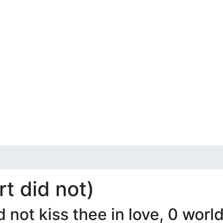
t did not)
t kiss thee in love, 0 world,