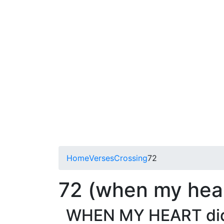
Home
Verses
Crossing
72
72 (when my hear
WHEN MY HEART did no