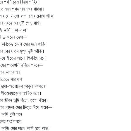
রে পরশি চলে বিদায় গাহিয়া
তালবন গ্রাম প্রান্তর বাহিয়া।
ার সে ভালো-লাগা মোর চোখে আঁকি
র নয়নে তব দৃষ্টি গেছ রাখি।
ি আমি একা-একা
ি দু-জনের দেখা--
ি করিতেছ ভোগ মোর মনে থাকি
র তারায় তব মুগ্ধ দৃষ্টি আঁকি।
-যে শীতের আলো শিহরিছে বনে,
ীষের পাতাগুলি ঝরিছে পবনে--
মার আমার মন
িতেছে সারাক্ষণ
 ছায়া-অলোকের আকুল কম্পনে
শীতমধ্যাহ্নের মর্মরিত বনে।
র জীবন তুমি বাঁচো, ওগো বাঁচো।
ার কামনা মোর চিত্ত দিয়ে যাচো--
 আমি বুঝি মনে
িশয় সংগোপনে
মি আজি মোর মাঝে আমি হয়ে আছ।