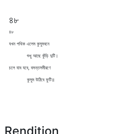
৪৮
৪৮
যখন পথিক এলেম কুসুমবনে
শুধু আছে কুঁড়ি দুটি।
চলে যাব যবে, বসন্তসমীরণে
কুসুম উঠিবে ফুটি॥
Rendition