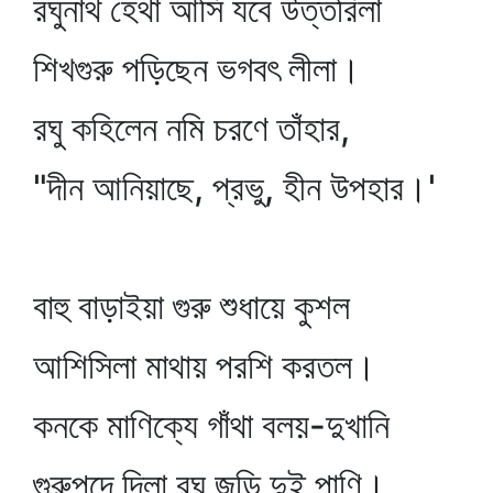
রঘুনাথ হেথা আসি যবে উত্তরিলা
শিখগুরু পড়িছেন ভগবৎ লীলা।
রঘু কহিলেন নমি চরণে তাঁহার,
"দীন আনিয়াছে, প্রভু, হীন উপহার।'
বাহু বাড়াইয়া গুরু শুধায়ে কুশল
আশিসিলা মাথায় পরশি করতল।
কনকে মাণিক্যে গাঁথা বলয়-দুখানি
গুরুপদে দিলা রঘু জুড়ি দুই পাণি।