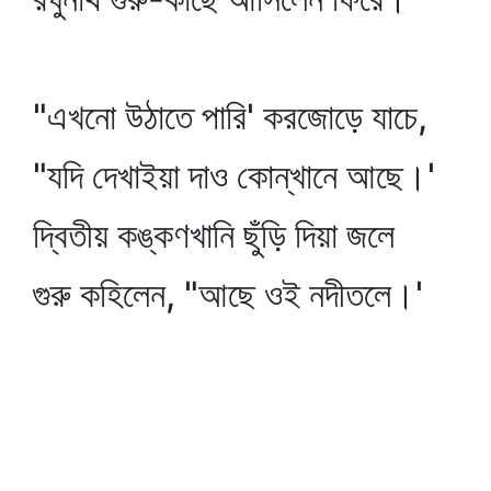
"এখনো উঠাতে পারি' করজোড়ে যাচে,
"যদি দেখাইয়া দাও কোন্‌খানে আছে।'
দ্বিতীয় কঙ্কণখানি ছুঁড়ি দিয়া জলে
গুরু কহিলেন, "আছে ওই নদীতলে।'