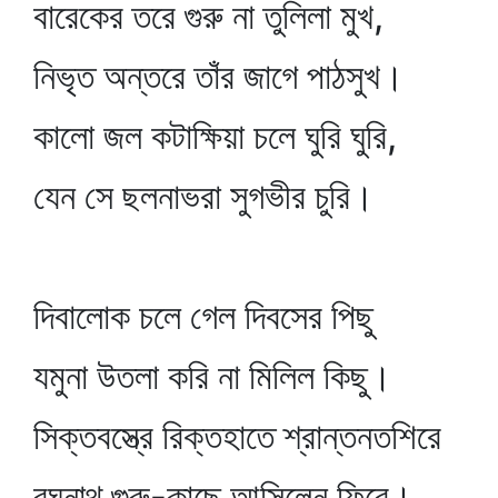
বারেকের তরে গুরু না তুলিলা মুখ,
নিভৃত অন্তরে তাঁর জাগে পাঠসুখ।
কালো জল কটাক্ষিয়া চলে ঘুরি ঘুরি,
যেন সে ছলনাভরা সুগভীর চুরি।
দিবালোক চলে গেল দিবসের পিছু
যমুনা উতলা করি না মিলিল কিছু।
সিক্তবস্ত্রে রিক্তহাতে শ্রান্তনতশিরে
রঘুনাথ গুরু-কাছে আসিলেন ফিরে।