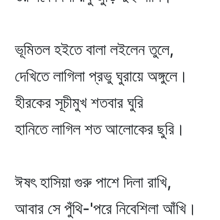
ভূমিতল হইতে বালা লইলেন তুলে,
দেখিতে লাগিলা প্রভু ঘুরায়ে অঙ্গুলে।
হীরকের সূচীমুখ শতবার ঘুরি
হানিতে লাগিল শত আলোকের ছুরি।
ঈষৎ হাসিয়া গুরু পাশে দিলা রাখি,
আবার সে পুঁথি-'পরে নিবেশিলা আঁখি।