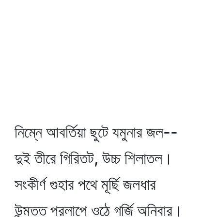
নিম্নে আবর্তিয়া ছুটে যমুনার জল--
দুই তীরে গিরিতট, উচ্চ শিলাতল।
সংকীর্ণ গুহার পথে মূর্ছি জলধার
উন্মত্ত প্রলাপে ওঠে গর্জি অনিবার।