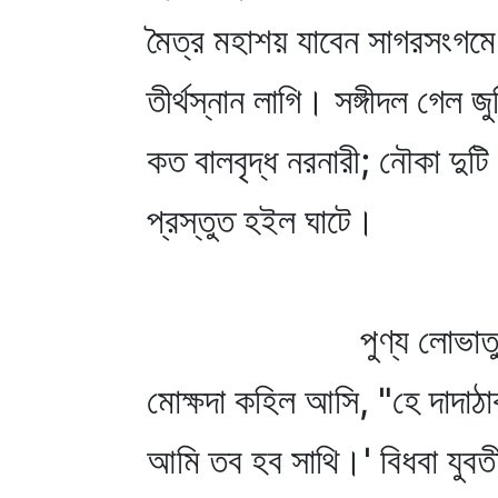
মৈত্র মহাশয় যাবেন সাগরসংগমে
তীর্থস্নান লাগি। সঙ্গীদল গেল জু
কত বালবৃদ্ধ নরনারী; নৌকা দুটি
প্রস্তুত হইল ঘাটে।
পুণ্য লোভাতু
মোক্ষদা কহিল আসি, "হে দাদাঠা
আমি তব হব সাথি।' বিধবা যুবত