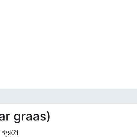
aar graas)
ল ক্রমে