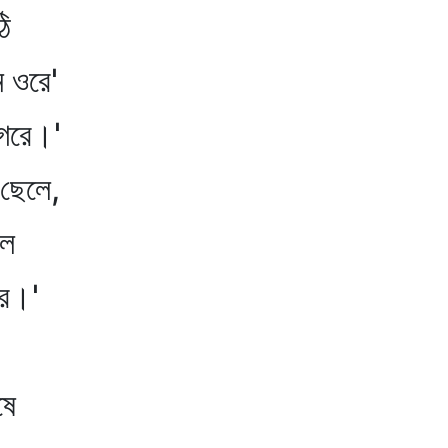
ি
ন ওরে'
াগরে।'
 ছেলে,
লে
রে।'
ষে