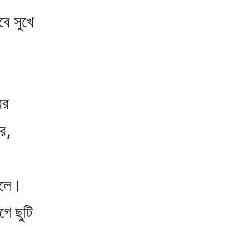
ে সুখে
বর
র,
জলে।
ে ছুটি