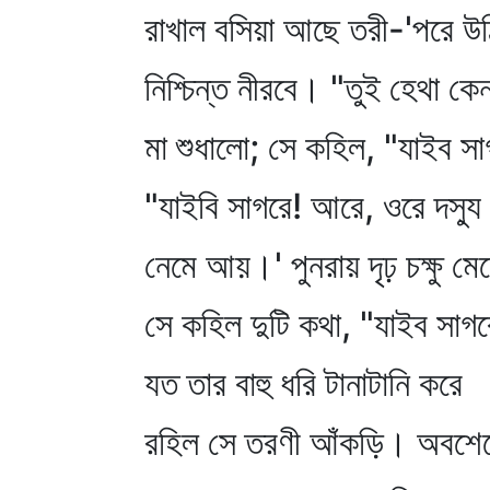
রাখাল বসিয়া আছে তরী-'পরে উঠ
নিশ্চিন্ত নীরবে। "তুই হেথা কে
মা শুধালো; সে কহিল, "যাইব স
"যাইবি সাগরে! আরে, ওরে দস্যু
নেমে আয়।' পুনরায় দৃঢ় চক্ষু মে
সে কহিল দুটি কথা, "যাইব সাগ
যত তার বাহু ধরি টানাটানি করে
রহিল সে তরণী আঁকড়ি। অবশে