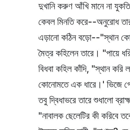
দুখানি করুণ আঁখি মানে না যুকতি
কেবল মিনতি করে--অনুরোধ তা
এড়ানো কঠিন বড়ো--"স্থান ক
মৈত্র কহিলেন তারে। "পায়ে ধর
বিধবা কহিল কাঁদি, "স্থান করি 
কোনোমতে এক ধারে।' ভিজে গ
তবু দ্বিধাভরে তারে শুধালো ব্রাহ্
"নাবালক ছেলেটির কী করিবে তব