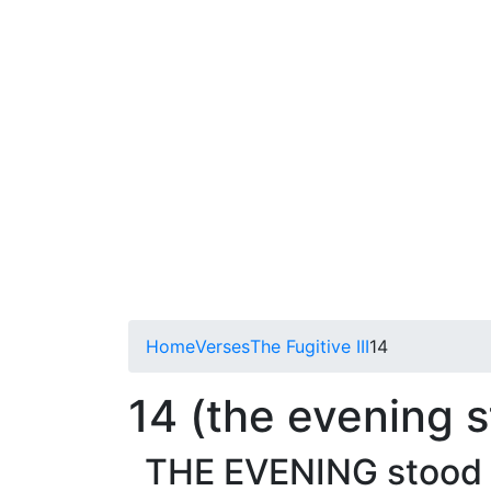
Home
Verses
The Fugitive III
14
14 (the evening 
THE EVENING stood b