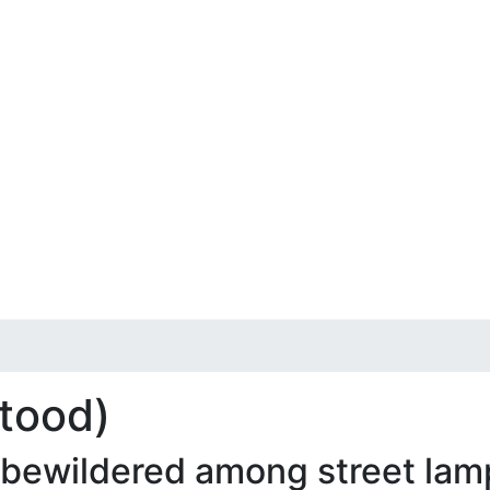
stood)
ewildered among street lamps