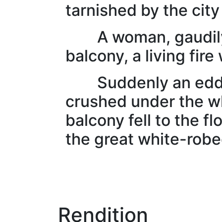
tarnished by the city
A woman, gaudily de
balcony, a living fire
Suddenly an eddy w
crushed under the wh
balcony fell to the f
the great white-robed
Rendition