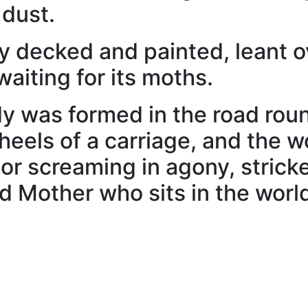
 dust.
cked and painted, leant over
 waiting for its moths.
as formed in the road round
eels of a carriage, and the 
loor screaming in agony, stricke
 Mother who sits in the world