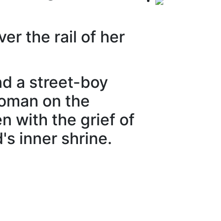
 the rail of her
 a street-boy
woman on the
n with the grief of
's inner shrine.