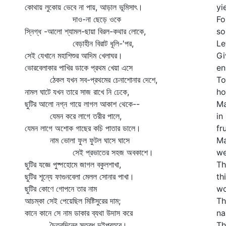
কোথায় লুকোয় ভেবে না পায়, আড়াল ভূমিসাৎ।
yi
দাও-না ছেড়ে ওকে
Fo
স্নিগ্ধ -আলো শ্যামল-ছায়া বিরল-কথার লোকে,
so
বেড়াহীন বিরাট ধূলি-'পর,
Le
সেই যেখানে মহাশিশুর আদিম খেলাঘর।
Gi
ভোরবেলাকার পাখির ডাকে প্রথম খেয়া এসে
en
ঠেকল যখন সব-প্রথমের চেনাশোনার দেশে,
To
নামল ঘাটে যখন তারে সাজ রাখে নি ঢেকে,
ho
ছুটির আলো নগ্ন গায়ে লাগল আকাশ থেকে--
Ma
যেমন করে লাগে তরীর পালে,
in
যেমন লাগে অশোক গাছের কচি পাতার ডালে।
fr
নাম ভোলা ফুল ফুটল ঘাসে ঘাসে
Ma
সেই প্রভাতের সহজ অবকাশে।
we
ছুটির যজ্ঞে পুষ্পহোমে জাগল বকুলশাখা,
Th
ছুটির শূন্যে ফাগুনবেলা মেলল সোনার পাখা।
th
ছুটির কোণে গোপনে তার নাম
wo
আচম্‌কা সেই পেয়েছিল মিষ্টিসুরের দাম;
Th
কানে কানে সে নাম ডাকার ব্যথা উদাস করে
na
চৈত্রদিনের স্তব্ধ দুইপ্রহরে।
Th