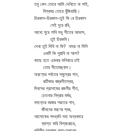
তবু কেন তোরে আমি দেখিতে না পাই,
বিশ্বময় তোরে খুঁজিয়াছি।
চিরকাল-চিরকাল-তুই কি রে চিরকাল
সেই দূরে রবি,
আধো সুরে গাবি শুধু গীতের আভাস,
তুই চিরকবি।
দেখা তুই দিবি না কি? নাহয় না দিলি
একটি কি পুরাবি না আশ?
কাছে হতে একবার শুনিবারে চাই
তোর গীতোচ্ছ্বাস।
অরণ্যের পর্বতের সমুদ্রের গান,
ঝটিকার বজ্রগীতস্বর,
দিবসের প্রদোষের রজনীর গীত,
চেতনার নিদ্রার মর্মর,
বসন্তের বরষার শরতের গান,
জীবনের মরণের স্বর,
আলোকের পদধ্বনি মহা অন্ধকারে
ব্যাপ্ত করি বিশ্বচরাচর,
পৃথিবীর চন্দ্রমার গ্রহ-তপনের,