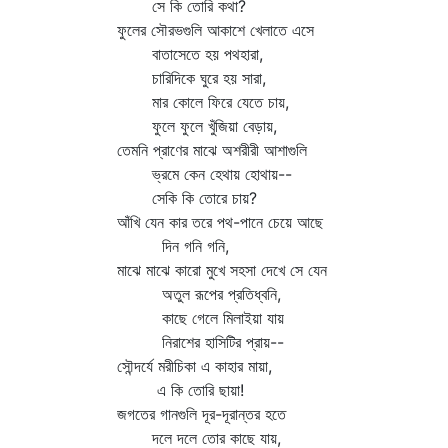
সে কি তোরি কথা?
ফুলের সৌরভগুলি আকাশে খেলাতে এসে
বাতাসেতে হয় পথহারা,
চারিদিকে ঘুরে হয় সারা,
মার কোলে ফিরে যেতে চায়,
ফুলে ফুলে খুঁজিয়া বেড়ায়,
তেমনি প্রাণের মাঝে অশরীরী আশাগুলি
ভ্রমে কেন হেথায় হোথায়--
সেকি কি তোরে চায়?
আঁখি যেন কার তরে পথ-পানে চেয়ে আছে
দিন গনি গনি,
মাঝে মাঝে কারো মুখে সহসা দেখে সে যেন
অতুল রূপের প্রতিধ্বনি,
কাছে গেলে মিলাইয়া যায়
নিরাশের হাসিটির প্রায়--
সৌন্দর্যে মরীচিকা এ কাহার মায়া,
এ কি তোরি ছায়া!
জগতের গানগুলি দূর-দূরান্তর হতে
দলে দলে তোর কাছে যায়,