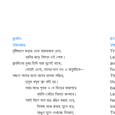
জন্মদিন
61
Verses
Ve
দৃষ্টিজালে জড়ায় ওকে হাজারখানা চোখ,
TH
ধ্বনির ঝড়ে বিপন্ন ওই লোক।
Le
জন্মদিনের মুখর তিথি যারা ভুলেই থাকে,
an
দোহাই ওগো, তাদের দলে লও এ মানুষটাকে--
Fo
সজনে পাতার মতো যাদের হালকা পরিচয়,
Th
দুলুক খসুক শব্দ নাহি হয়।
th
সবার মাঝে পৃথক ও যে ভিড়ের কারাগারে
ba
খ্যাতি-বেড়ির নিরন্ত ঝংকারে।
Le
সবাই মিলে নানা রঙে রঙিন করছে ওরে,
he
নিলাজ মঞ্চে রাখছে তুলে ধরে,
in
আঙুল তুলে দেখাচ্ছে দিনরাত;
Th