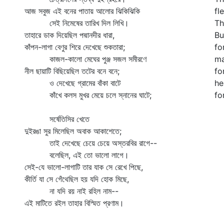
আজ সবুজ এই বনের পাতায় আলোর ঝিকিঝিকি
fl
সেই নিমেষের তারিখ দিল লিখি।
Th
তাহারে ডাক দিয়েছিল পদ্মানদীর ধারা,
Bu
কাঁপন-লাগা বেণুর শিরে দেখেছে শুকতারা;
fo
কাজল-কালো মেঘের পুঞ্জ সজল সমীরণে
ma
নীল ছায়াটি বিছিয়েছিল তটের বনে বনে;
fo
ও দেখেছে গ্রামের বাঁকা বাটে
he
কাঁখে কলস মুখর মেয়ে চলে স্নানের ঘাটে;
fo
সর্ষেতিসির খেতে
দুইরঙা সুর মিলেছিল অবাক আকাশেতে;
তাই দেখেছে চেয়ে চেয়ে অস্তরবির রাগে--
বলেছিল, এই তো ভালো লাগে।
সেই-যে ভালো-লাগাটি তার যাক সে রেখে পিছে,
কীর্তি যা সে গেঁথেছিল হয় যদি হোক মিছে,
না যদি রয় নাই রহিল নাম--
এই মাটিতে রইল তাহার বিস্মিত প্রণাম।