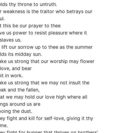
elds thy throne to untruth.
r weakness is the traitor who betrays our
ul.
t this be our prayer to thee
ve us power to resist pleasure where it
slaves us.
 lift our sorrow up to thee as the summer
lds its midday sun.
ke us strong that our worship may flower
 love, and bear
uit in work.
ke us strong that we may not insult the
ak and the fallen,
at we may hold our love high where all
ings around us are
oing the dust.
ey fight and kill for self-love, giving it thy
me.
ey fight for hunger that thrives on brothers'