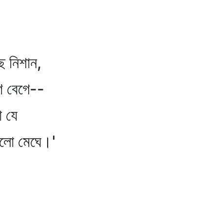
।
নিশান,
েগে--
 যে
মেঘে।'