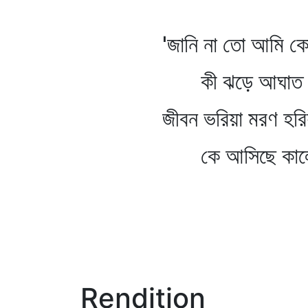
'জানি না তো আমি কোথা
কী ঝড়ে আঘাত ল
জীবন ভরিয়া মরণ হরি
কে আসিছে কালো ম
Rendition