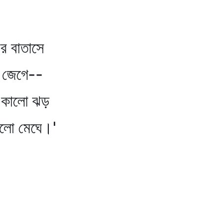
বাতাসে
গে--
ালো ঝড়
মেঘে।'