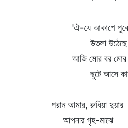
'ঐ-যে আকাশে পুবের 
উতলা উঠেছে জে
আজি মোর বর মোর ক
ছুটে আসে কালো 
পরান আমার, রুধিয়া দুয়ার
আপনার গৃহ-মাঝে