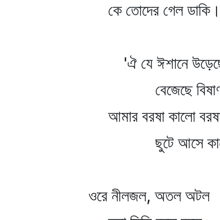
কে তোদের গেল ডাকি
'ঐ যে ঈশানে উড়েছে 
বেজেছে বিষাণ ব
আমার বরষা কালো বরষা
ছুটে আসে কালো 
ওরে নীলজল, অতল অটল