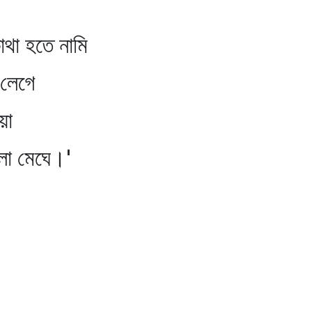
 হতে নামি
েগে
য়া
েঘে।'