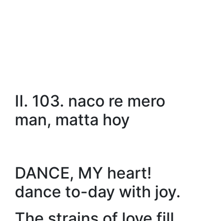
II. 103. naco re mero
man, matta hoy
DANCE, MY heart!
dance to-day with joy.
The strains of love fill