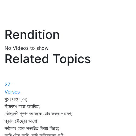
Rendition
No Videos to show
Related Topics
27
Verses
খুলে দাও দ্বার;
নীলাকাশ করো অবারিত;
কৌতূহলী পুষ্পগন্ধ কক্ষে মোর করুক প্রবেশ;
প্রথম রৌদ্রের আলো
সর্বদেহে হোক সঞ্চারিত শিরায় শিরায়;
আমি বেঁচে আছি, তারি অভিনন্দনের বাণী