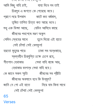
আমি কিছু নাহি চাই, যাহা দিবে লব তাই
চিরসুখ এ জগতে কে পেয়েছে কবে।
প্রাণে লয়ে উপবাস কাটে কত বর্ষমাস,
তৃষিত তাপিত চিত্ত কত আছে ভবে।
শুধু এক ভিক্ষা আছে, যেদিন আসিবে কাছে
জীবনের পথশেষে মরণ অকূল
সেদিন স্নেহের সাথে তুলে দিয়ো এই হাতে
সেই চাঁপা! সেই বেলফুল!
হয়তো মৃত্যুর পারে ঢাকা সব অন্ধকারে,
স্বপ্নহীন চিরসুপ্তি চক্ষে চেপে রহে,
গীতগান হেথাকার সেথা নাহি বাজে আর,
হেথাকার বনগন্ধ সেথা নাহি বহে।
কে জানে সকল স্মৃতি জীবনের সব প্রীতি
জীবনের অবসানে হবে কি উন্‌মূল?
জানি নে গো এই হাতে নিয়ে যাব কিনা সাথে
সেই চাঁপা! সেই বেলফুল!
65
Verses