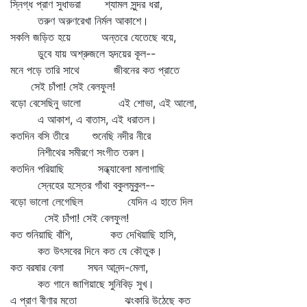
স্নিগ্ধ প্রাণ সুধাভরা শ্যামল সুন্দর ধরা,
তরুণ অরুণরেখা নির্মল আকাশে।
সকলি জড়িত হয়ে অন্তরে যেতেছে বয়ে,
ডুবে যায় অশ্রুজলে হৃদয়ের কূল--
মনে পড়ে তারি সাথে জীবনের কত প্রাতে
সেই চাঁপা! সেই বেলফুল!
বড়ো বেসেছিনু ভালো এই শোভা, এই আলো,
এ আকাশ, এ বাতাস, এই ধরাতল।
কতদিন বসি তীরে শুনেছি নদীর নীরে
নিশীথের সমীরণে সংগীত তরল।
কতদিন পরিয়াছি সন্ধ্যাবেলা মালাগাছি
স্নেহের হস্তের গাঁথা বকুলমুকুল--
বড়ো ভালো লেগেছিল যেদিন এ হাতে দিল
সেই চাঁপা! সেই বেলফুল!
কত শুনিয়াছি বাঁশি, কত দেখিয়াছি হাসি,
কত উৎসবের দিনে কত যে কৌতুক।
কত বরষার বেলা সঘন আনন্দ-মেলা,
কত গানে জাগিয়াছে সুনিবিড় সুখ।
এ প্রাণ বীণার মতো ঝংকারি উঠেছে কত