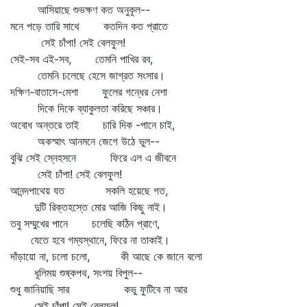
আসিয়াছে শুভক্ষণ কত অনুকূল--
মনে পড়ে তারি সাথে কতদিন কত প্রাতে
সেই চাঁপা! সেই বেলফুল!
সেই-সব এই-সব, তেমনি পাখির রব,
তেমনি চলেছে হেসে জাগ্রত সংসার।
দক্ষিণ-বাতাসে-মেশা ফুলের গন্ধের নেশা
দিকে দিকে ব্যাকুলতা করিছে সঞ্চার।
অবোধ অন্তরে তাই চারি দিক -পানে চাই,
অকস্মাৎ আনমনে জেগে উঠে ভুল--
বুঝি সেই স্নেহসনে ফিরে এল এ জীবনে
সেই চাঁপা! সেই বেলফুল!
আনন্দপাথেয় যত সকলি হয়েছে গত,
দুটি রিক্তহস্তে মোর আজি কিছু নাই।
তবু সম্মুখের পানে চলেছি কঠিন প্রাণে,
যেতে হবে গম্যস্থানে, ফিরে না তাকাই।
দাঁড়ায়ো না, চলো চলো, কী আছে কে জানে বলো
ধূলিময় শুষ্কপথ, সংশয় বিপুল--
শুধু জানিয়াছি সার কভু ফুটিবে না আর
সেই চাঁপা! সেই বেলফুল!