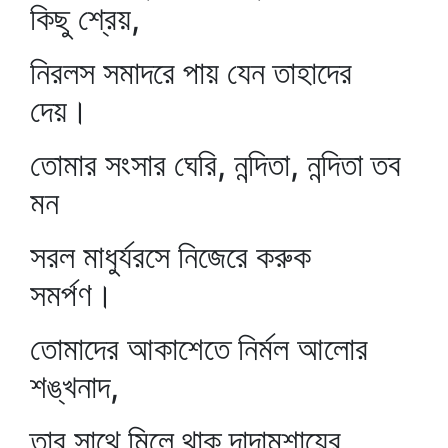
কিছু শ্রেয়,
নিরলস সমাদরে পায় যেন তাহাদের
দেয়।
তোমার সংসার ঘেরি, নন্দিতা, নন্দিতা তব
মন
সরল মাধুর্যরসে নিজেরে করুক
সমর্পণ।
তোমাদের আকাশেতে নির্মল আলোর
শঙ্খনাদ,
তার সাথে মিলে থাক্ দাদামশায়ের