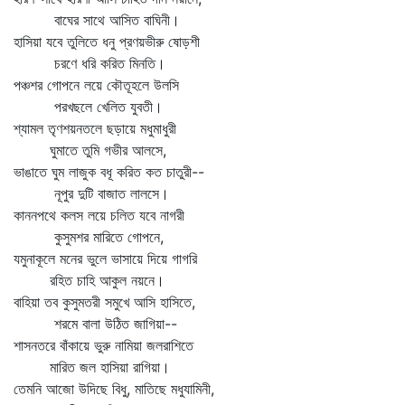
বাঘের সাথে আসিত বাঘিনী।
হাসিয়া যবে তুলিতে ধনু প্রণয়ভীরু ষোড়শী
চরণে ধরি করিত মিনতি।
পঞ্চশর গোপনে লয়ে কৌতূহলে উলসি
পরখছলে খেলিত যুবতী।
শ্যামল তৃণশয়নতলে ছড়ায়ে মধুমাধুরী
ঘুমাতে তুমি গভীর আলসে,
ভাঙাতে ঘুম লাজুক বধূ করিত কত চাতুরী--
নূপুর দুটি বাজাত লালসে।
কাননপথে কলস লয়ে চলিত যবে নাগরী
কুসুমশর মারিতে গোপনে,
যমুনাকূলে মনের ভুলে ভাসায়ে দিয়ে গাগরি
রহিত চাহি আকুল নয়নে।
বাহিয়া তব কুসুমতরী সমুখে আসি হাসিতে,
শরমে বালা উঠিত জাগিয়া--
শাসনতরে বাঁকায়ে ভুরু নামিয়া জলরাশিতে
মারিত জল হাসিয়া রাগিয়া।
তেমনি আজো উদিছে বিধু, মাতিছে মধুযামিনী,