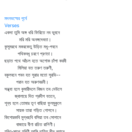
মদনভস্মের পূর্বে
Verses
একদা তুমি অঙ্গ ধরি ফিরিতে নব ভুবনে
মরি মরি অনঙ্গদেবতা।
কুসুমরথে মকরকেতু উড়িত মধু-পবনে
পথিকবধূ চরণে প্রণতা।
ছড়াত পথে আঁচল হতে অশোক চাঁপা করবী
মিলিয়া যত তরুণ তরুণী,
বকুলবনে পবন হত সুরার মতো সুরভি--
পরান হত অরুণবরনী।
সন্ধ্যা হলে কুমারীদলে বিজন তব দেউলে
জ্বালায়ে দিত প্রদীপ যতনে,
শূন্য হলে তোমার তৃণ বাছিয়া ফুলমুকুলে
সায়ক তারা গড়িত গোপনে।
কিশোরকবি মুগ্ধছবি বসিয়া তব সোপানে
বাজায়ে বীণা রচিত রাগিণী।
হরিণ-সাথে হরিণী আসি চাহিত দীন নয়ানে,