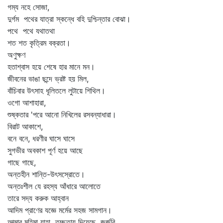
গম্য নহে সোজা,
দুর্গম পথের যাত্রা স্কন্ধে বহি দুশ্চিন্তার বোঝা।
পথে পথে যথাতথা
শত শত কৃত্রিম বক্রতা।
অণুক্ষণ
হতাশ্বাস হয়ে শেষে হার মানে মন।
জীবনের ভাঙা ছন্দে ভ্রষ্ট হয় মিল,
বাঁচিবার উৎসাহ ধূলিতলে লুটায়ে শিথিল।
ওগো আশাহারা,
শুষ্কতার 'পরে আনো নিখিলের রসবন্যাধারা।
বিরাট আকাশে,
বনে বনে, ধরণীর ঘাসে ঘাসে
সুগভীর অবকাশ পূর্ণ হয়ে আছে
গাছে গাছে,
অন্তহীন শান্তি-উৎসস্রোতে।
অন্তঃশীল যে রহস্য আঁধারে আলোতে
তারে সদ্য করুক আহ্বান
আদিম প্রাণের যজ্ঞে মর্মের সহজ সামগান।
আত্মার মহিমা যাহা তুচ্ছতায় দিয়েছে জর্জরি