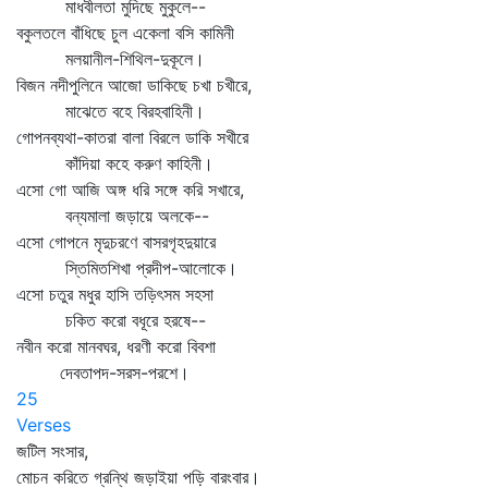
মাধবীলতা মুদিছে মুকুলে--
বকুলতলে বাঁধিছে চুল একেলা বসি কামিনী
মলয়ানীল-শিথিল-দুকূলে।
বিজন নদীপুলিনে আজো ডাকিছে চখা চখীরে,
মাঝেতে বহে বিরহবাহিনী।
গোপনব্যথা-কাতরা বালা বিরলে ডাকি সখীরে
কাঁদিয়া কহে করুণ কাহিনী।
এসো গো আজি অঙ্গ ধরি সঙ্গে করি সখারে,
বন্যমালা জড়ায়ে অলকে--
এসো গোপনে মৃদুচরণে বাসরগৃহদুয়ারে
স্তিমিতশিখা প্রদীপ-আলোকে।
এসো চতুর মধুর হাসি তড়িৎসম সহসা
চকিত করো বধূরে হরষে--
নবীন করো মানবঘর, ধরণী করো বিবশা
দেবতাপদ-সরস-পরশে।
25
Verses
জটিল সংসার,
মোচন করিতে গ্রন্থি জড়াইয়া পড়ি বারংবার।