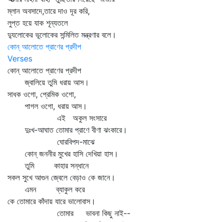
ম্লান অবসাদে,তারে দাও দূর করি,
লুপ্ত হয়ে যাক শূন্যতলে
দ্যুলোকের ভূলোকের সন্মিলিত মন্ত্রণার বলে।
কোন্‌ আলোতে প্রাণের প্রদীপ
Verses
কোন্‌ আলোতে প্রাণের প্রদীপ
জ্বালিয়ে তুমি ধরায় আস।
সাধক ওগো, প্রেমিক ওগো,
পাগল ওগো, ধরায় আস।
এই অকুল সংসারে
দুঃখ-আঘাত তোমার প্রাণে বীণা ঝংকারে।
ঘোরবিপদ-মাঝে
কোন্‌ জননীর মুখের হাসি দেখিয়া হাস।
তুমি কাহার সন্ধানে
সকল সুখে আগুন জ্বেলে বেড়াও কে জানে।
এমন ব্যাকুল করে
কে তোমারে কাঁদায় যারে ভালোবাস।
তোমার ভাবনা কিছু নাই--