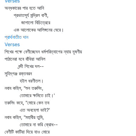
Verses
অন্ধকারের পার হতে আনি
প্রভাতসূর্য মন্দ্রিল বাণী,
জাগালো বিচিত্রেরে
এক আলোকের আলিঙ্গনের ঘেরে।
প্রার্থনাতীত দান
Verses
শিখের পক্ষে বেণীচ্ছেদন ধর্মপরিত্যাগের ন্যায় দূষণীয়
পাঠানেরা যবে বাঁধিয়া আনিল
বন্দী শিখের দল--
সুহিদ্‌গঞ্জ রক্তবরন
হইল ধরণীতল।
নবাব কহিল, "শুন তরুসিং,
তোমারে ক্ষমিতে চাই।'
তরুসিং কহে, "মোরে কেন তব
এত অবহেলা ভাই?'
নবাব কহিল, "মহাবীর তুমি,
তোমারে না করি ক্রোধ--
বেণীটি কাটিয়া দিয়ে যাও মোরে