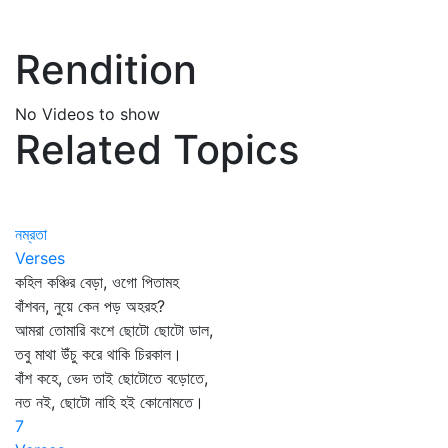
Rendition
No Videos to show
Related Topics
নম্রতা
Verses
কহিল কঞ্চির বেড়া, ওগো পিতামহ
বাঁশবন, নুয়ে কেন পড় অহরহ?
আমরা তোমারি বংশে ছোটো ছোটো ডাল,
তবু মাথা উঁচু করে থাকি চিরকাল।
বাঁশ কহে, ভেদ তাই ছোটোতে বড়োতে,
নত নই, ছোটো নাহি হই কোনোমতে।
7