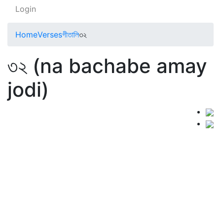
Login
Home
Verses
গীতালি
৩২
৩২ (na bachabe amay
jodi)