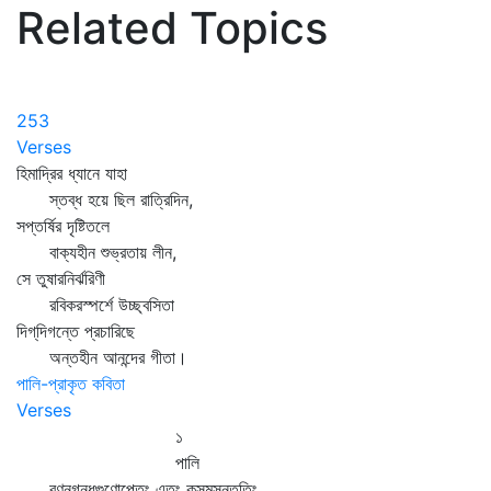
Related Topics
253
Verses
হিমাদ্রির ধ্যানে যাহা
স্তব্ধ হয়ে ছিল রাত্রিদিন,
সপ্তর্ষির দৃষ্টিতলে
বাক্যহীন শুভ্রতায় লীন,
সে তুষারনির্ঝরিণী
রবিকরস্পর্শে উচ্ছ্বসিতা
দিগ্‌দিগন্তে প্রচারিছে
অন্তহীন আনন্দের গীতা।
পালি-প্রাকৃত কবিতা
Verses
১
পালি
বণ্নগন্ধগুণোপেতং এতং কুসুমসন্ততিং