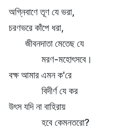
অগ্নিবাণে তূণ যে ভরা,
চরণভরে কাঁপে ধরা,
জীবনদাতা মেতেছ যে
মরণ-মহোৎসবে।
বক্ষ আমার এমন ক'রে
বিদীর্ণ যে কর
উৎস যদি না বাহিরায়
হবে কেমনতরো?