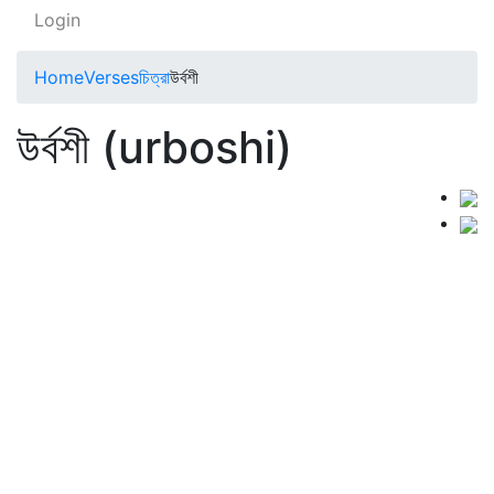
Login
Home
Verses
চিত্রা
উর্বশী
উর্বশী (urboshi)