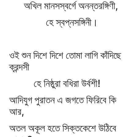
অখিল মানসস্বর্গে অনন্তরঙ্গিণী,
হে স্বপ্নসঙ্গিনী।
ওই শুন দিশে দিশে তোমা লাগি কাঁদিছে
ক্রন্দসী
হে নিষ্ঠুরা বধিরা উর্বশী!
আদিযুগ পুরাতন এ জগতে ফিরিবে কি
আর,
অতল অকূল হতে সিক্তকেশে উঠিবে