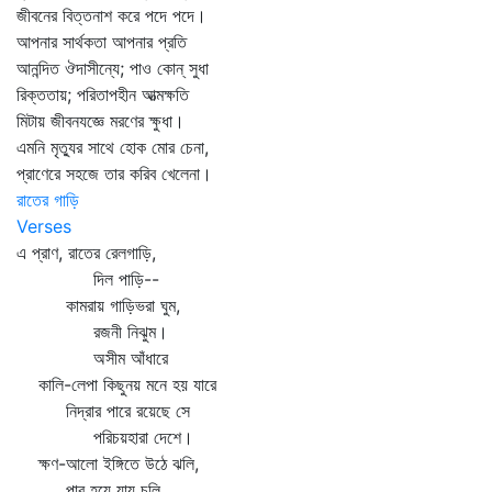
জীবনের বিত্তনাশ করে পদে পদে।
আপনার সার্থকতা আপনার প্রতি
আনন্দিত ঔদাসীন্যে; পাও কোন্‌ সুধা
রিক্ততায়; পরিতাপহীন আত্মক্ষতি
মিটায় জীবনযজ্ঞে মরণের ক্ষুধা।
এমনি মৃত্যুর সাথে হোক মোর চেনা,
প্রাণেরে সহজে তার করিব খেলেনা।
রাতের গাড়ি
Verses
এ প্রাণ, রাতের রেলগাড়ি,
দিল পাড়ি--
কামরায় গাড়িভরা ঘুম,
রজনী নিঝুম।
অসীম আঁধারে
কালি-লেপা কিছুনয় মনে হয় যারে
নিদ্রার পারে রয়েছে সে
পরিচয়হারা দেশে।
ক্ষণ-আলো ইঙ্গিতে উঠে ঝলি,
পার হয়ে যায় চলি