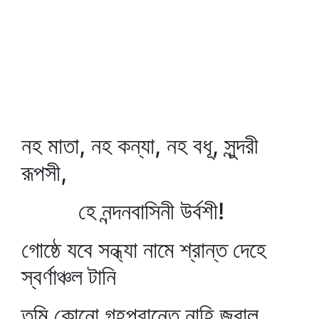
নহ মাতা, নহ কন্যা, নহ বধূ, সুন্দরী
রূপসী,
হে নন্দনবাসিনী উর্বশী!
গোষ্ঠে যবে সন্ধ্যা নামে শ্রান্ত দেহে
স্বর্ণাঞ্চল টানি
তুমি কোনো গৃহপ্রান্তে নাহি জ্বাল