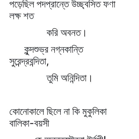
পড়েছিল পদপ্রান্তে উচ্ছ্বসিত ফণা
লক্ষ শত
করি অবনত।
কুন্দশুভ্র নগ্নকান্তি
সুরেন্দ্রবন্দিতা,
তুমি অনিন্দিতা।
কোনোকালে ছিলে না কি মুকুলিকা
বালিকা-বয়সী