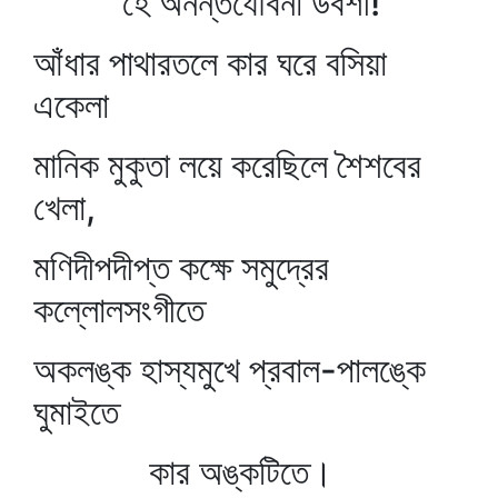
হে অনন্তযৌবনা উর্বশী!
আঁধার পাথারতলে কার ঘরে বসিয়া
একেলা
মানিক মুকুতা লয়ে করেছিলে শৈশবের
খেলা,
মণিদীপদীপ্ত কক্ষে সমুদ্রের
কল্লোলসংগীতে
অকলঙ্ক হাস্যমুখে প্রবাল-পালঙ্কে
ঘুমাইতে
কার অঙ্কটিতে।