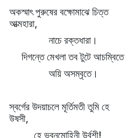
অকস্মাৎ পুরুষের বক্ষোমাঝে চিত্ত
আত্মহারা,
নাচে রক্তধারা।
দিগন্তে মেখলা তব টুটে আচম্বিতে
অয়ি অসম্‌বৃতে।
স্বর্গের উদয়াচলে মূর্তিমতী তুমি হে
উষসী,
হে ভুবনমোহিনী উর্বশী!