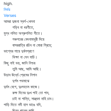
high.
নির্ভয়
Verses
আমরা দুজনা স্বর্গ-খেলনা
গড়িব না ধরণীতে,
মুগ্ধ ললিত অশ্রুগলিত গীতে।
পঞ্চশরের বেদনামাধুরী দিয়ে
বাসররাত্রি রচিব না মোরা প্রিয়ে;
ভাগ্যের পায়ে দুর্বলপ্রাণে
ভিক্ষা না যেন যাচি।
কিছু নাই ভয়, জানি নিশ্চয়
তুমি আছ, আমি আছি।
উড়াব ঊর্ধ্বে প্রেমের নিশান
দুর্গম পথমাঝে
দুর্দম বেগে, দুঃসহতম কাজে।
রুক্ষ দিনের দুঃখ পাই তো পাব,
চাই না শান্তি, সান্ত্বনা নাহি চাব।
পাড়ি দিতে নদী হাল ভাঙে যদি,
ছিন্ন পালের কাছি,