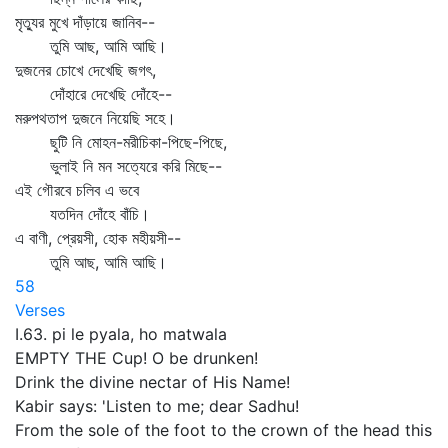
মৃত্যুর মুখে দাঁড়ায়ে জানিব--
তুমি আছ, আমি আছি।
দুজনের চোখে দেখেছি জগৎ,
দোঁহারে দেখেছি দোঁহে--
মরুপথতাপ দুজনে নিয়েছি সহে।
ছুটি নি মোহন-মরীচিকা-পিছে-পিছে,
ভুলাই নি মন সত্যেরে করি মিছে--
এই গৌরবে চলিব এ ভবে
যতদিন দোঁহে বাঁচি।
এ বাণী, প্রেয়সী, হোক মহীয়সী--
তুমি আছ, আমি আছি।
58
Verses
I.63. pi le pyala, ho matwala
EMPTY THE Cup! O be drunken!
Drink the divine nectar of His Name!
Kabir says: 'Listen to me; dear Sadhu!
From the sole of the foot to the crown of the head this