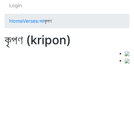
Login
Home
Verses
খেয়া
কৃপণ
কৃপণ (kripon)