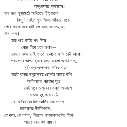
অন্ধকারের অবরোধে।
তার পরে শূন্যমাঠে অতীতের চিহ্নগুলো
কিছুদিন রইল মৃত শিকড় আঁকড়ে ধরে--
শেষে কালো হয়ে ছাই হল আগুনের লেহনে।
মাস গেল।
তার পরে মাঠের পথ দিয়ে
গোরু নিয়ে চলে রাখাল--
কোনো ব্যথা নেই তাতে, কোনো ক্ষতি নেই কারো।
প্রান্তরে আপন ছায়ায় মগ্ন একলা অশথ গাছ,
সূর্য-মন্ত্র-জপ-করা ঋষির মতো।
তারই তলায় দুপুরবেলায় ছেলেটা বাজায় বাঁশি
আদিকালের গ্রামের সুরে।
সেই সুরে তাম্রবরন তপ্ত আকাশে
বাতাস হূহু করে ওঠে,
সে যে বিদায়ের নিত্যভাঁটায় ভেসে-চলা
মহাকালের দীর্ঘনিশ্বাস,
যে কাল, যে পথিক, পিছনের পান্থশালাগুলির দিকে
আর ফেরার পথ পায় না