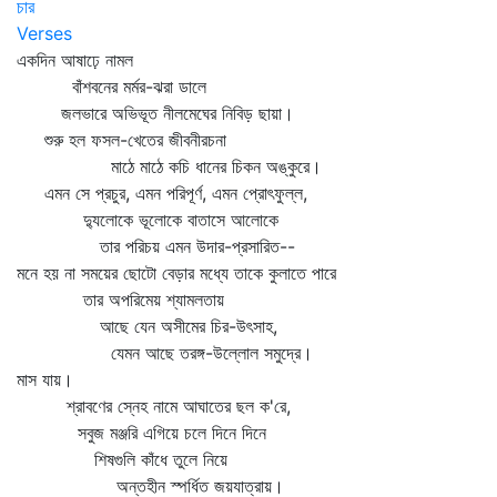
চার
Verses
একদিন আষাঢ়ে নামল
বাঁশবনের মর্মর-ঝরা ডালে
জলভারে অভিভূত নীলমেঘের নিবিড় ছায়া।
শুরু হল ফসল-খেতের জীবনীরচনা
মাঠে মাঠে কচি ধানের চিকন অঙ্কুরে।
এমন সে প্রচুর, এমন পরিপূর্ণ, এমন প্রোৎফুল্ল,
দ্যুলোকে ভূলোকে বাতাসে আলোকে
তার পরিচয় এমন উদার-প্রসারিত--
মনে হয় না সময়ের ছোটো বেড়ার মধ্যে তাকে কুলাতে পারে
তার অপরিমেয় শ্যামলতায়
আছে যেন অসীমের চির-উৎসাহ,
যেমন আছে তরঙ্গ-উল্লোল সমুদ্রে।
মাস যায়।
শ্রাবণের স্নেহ নামে আঘাতের ছল ক'রে,
সবুজ মঞ্জরি এগিয়ে চলে দিনে দিনে
শিষগুলি কাঁধে তুলে নিয়ে
অন্তহীন স্পর্ধিত জয়যাত্রায়।