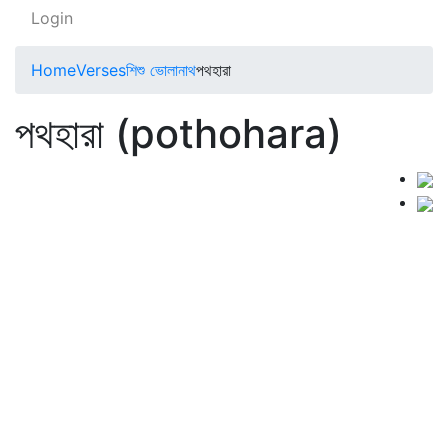
Login
Home
Verses
শিশু ভোলানাথ
পথহারা
পথহারা (pothohara)