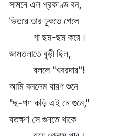
সামনে এল প্রকাণ্ড বন,
ভিতরে তার ঢুকতে গেলে
গা ছম-ছম করে।
জামতলাতে বুড়ী ছিল,
বললে "খবরদার"!
আমি বললেম বারণ শুনে
"ছ-পণ কড়ি এই নে গুনে,"
যতক্ষণ সে গুনতে থাকে
হয়ে গেলাম পার।