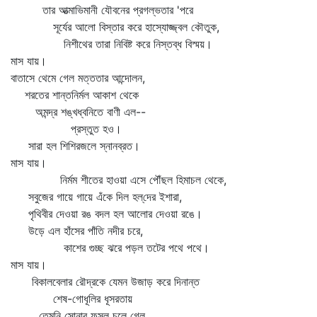
তার আত্মাভিমানী যৌবনের প্রগল্‌ভতার 'পরে
সূর্যের আলো বিস্তার করে হাস্যোজ্জ্বল কৌতুক,
নিশীথের তারা নিবিষ্ট করে নিস্তব্ধ বিস্ময়।
মাস যায়।
বাতাসে থেমে গেল মত্ততার আন্দোলন,
শরতের শান্তনির্মল আকাশ থেকে
অমন্দ্র শঙ্খধ্বনিতে বাণী এল--
প্রস্তুত হও।
সারা হল শিশিরজলে স্নানব্রত।
মাস যায়।
নির্মম শীতের হাওয়া এসে পৌঁছল হিমাচল থেকে,
সবুজের গায়ে গায়ে এঁকে দিল হল্‌দের ইশারা,
পৃথিবীর দেওয়া রঙ বদল হল আলোর দেওয়া রঙে।
উড়ে এল হাঁসের পাঁতি নদীর চরে,
কাশের গুচ্ছ ঝরে পড়ল তটের পথে পথে।
মাস যায়।
বিকালবেলার রৌদ্রকে যেমন উজাড় করে দিনান্ত
শেষ-গোধূলির ধূসরতায়
তেমনি সোনার ফসল চলে গেল