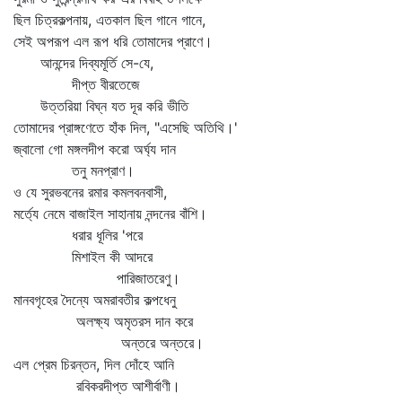
ছিল চিত্রকল্পনায়, এতকাল ছিল গানে গানে,
সেই অপরূপ এল রূপ ধরি তোমাদের প্রাণে।
আনন্দের দিব্যমূর্তি সে-যে,
দীপ্ত বীরতেজে
উত্তরিয়া বিঘ্ন যত দূর করি ভীতি
তোমাদের প্রাঙ্গণেতে হাঁক দিল, "এসেছি অতিথি।'
জ্বালো গো মঙ্গলদীপ করো অর্ঘ্য দান
তনু মনপ্রাণ।
ও যে সুরভবনের রমার কমলবনবাসী,
মর্ত্যে নেমে বাজাইল সাহানায় নন্দনের বাঁশি।
ধরার ধূলির 'পরে
মিশাইল কী আদরে
পারিজাতরেণু।
মানবগৃহের দৈন্যে অমরাবতীর কল্পধেনু
অলক্ষ্য অমৃতরস দান করে
অন্তরে অন্তরে।
এল প্রেম চিরন্তন, দিল দোঁহে আনি
রবিকরদীপ্ত আশীর্বাণী।