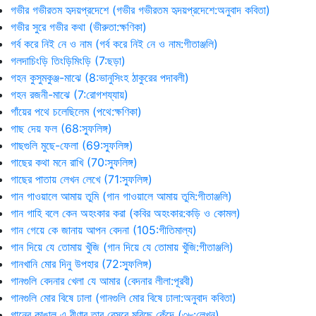
গভীর গভীরতম হৃদয়প্রদেশে (গভীর গভীরতম হৃদয়প্রদেশে:অনুবাদ কবিতা)
গভীর সুরে গভীর কথা (ভীরুতা:ক্ষণিকা)
গর্ব করে নিই নে ও নাম (গর্ব করে নিই নে ও নাম:গীতাঞ্জলি)
গলদাচিংড়ি তিংড়িমিংড়ি (7:ছড়া)
গহন কুসুমকুঞ্জ-মাঝে (8:ভানুসিংহ ঠাকুরের পদাবলী)
গহন রজনী-মাঝে (7:রোগশয্যায়)
গাঁয়ের পথে চলেছিলেম (পথে:ক্ষণিকা)
গাছ দেয় ফল (68:স্ফুলিঙ্গ)
গাছগুলি মুছে-ফেলা (69:স্ফুলিঙ্গ)
গাছের কথা মনে রাখি (70:স্ফুলিঙ্গ)
গাছের পাতায় লেখন লেখে (71:স্ফুলিঙ্গ)
গান গাওয়ালে আমায় তুমি (গান গাওয়ালে আমায় তুমি:গীতাঞ্জলি)
গান গাহি বলে কেন অহংকার করা (কবির অহংকার:কড়ি ও কোমল)
গান গেয়ে কে জানায় আপন বেদনা (105:গীতিমাল্য)
গান দিয়ে যে তোমায় খুঁজি (গান দিয়ে যে তোমায় খুঁজি:গীতাঞ্জলি)
গানখানি মোর দিনু উপহার (72:স্ফুলিঙ্গ)
গানগুলি বেদনার খেলা যে আমার (বেদনার লীলা:পূরবী)
গানগুলি মোর বিষে ঢালা (গানগুলি মোর বিষে ঢালা:অনুবাদ কবিতা)
গানের কাঙাল এ বীণার তার বেসুরে মরিছে কেঁদে (৩৮:লেখন)