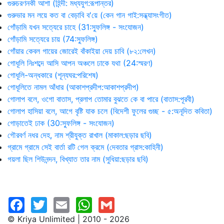
গুরুচরণনকী আশা (হিন্দী: মধ্যযুগ:রূপান্তর)
গুরুভার মন লয়ে কত বা বেড়াবি ব'য়ে (কেন গান গাই:সন্ধ্যাসংগীত)
গোঁড়ামি যখন সত্যেরে চাহে (31:স্ফুলিঙ্গ - সংযোজন)
গোঁড়ামি সত্যেরে চায় (74:স্ফুলিঙ্গ)
গোঁয়ার কেবল গায়ের জোরেই বাঁকাইয়া দেয় চাবি (৮২:লেখন)
গোধূলি নিঃশব্দে আসি আপন অঞ্চলে ঢাকে যথা (24:স্মরণ)
গোধূলি-অন্ধকারে (শূন্যঘর:পরিশেষ)
গোধূলিতে নামল আঁধার (আকাশপ্রদীপ:আকাশপ্রদীপ)
গোলাপ বলে, ওগো বাতাস, প্রলাপ তোমার বুঝতে কে বা পারে (বাতাস:পূরবী)
গোলাপ হাসিয়া বলে, আগে বৃষ্টি যাক চলে (বিদেশী ফুলের গুচ্ছ - ৫:অনূদিত কবিতা)
গোড়াতেই ঢাক (30:স্ফুলিঙ্গ - সংযোজন)
গৌরবর্ণ নধর দেহ, নাম শ্রীযুক্ত রাখাল (মাকাল:ছড়ার ছবি)
গ্রামে গ্রামে সেই বার্তা রটি গেল ক্রমে (দেবতার গ্রাস:কাহিনী)
গয়লা ছিল শিউনন্দন, বিখ্যাত তার নাম (সুধিয়া:ছড়ার ছবি)
© Kriya Unlimited | 2010 - 2026