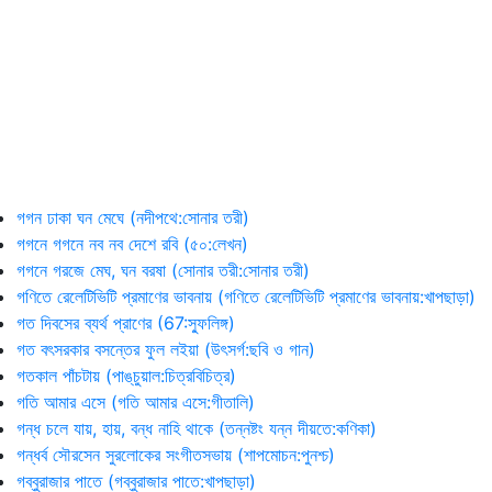
গগন ঢাকা ঘন মেঘে (নদীপথে:সোনার তরী)
গগনে গগনে নব নব দেশে রবি (৫০:লেখন)
গগনে গরজে মেঘ, ঘন বরষা (সোনার তরী:সোনার তরী)
গণিতে রেলেটিভিটি প্রমাণের ভাবনায় (গণিতে রেলেটিভিটি প্রমাণের ভাবনায়:খাপছাড়া)
গত দিবসের ব্যর্থ প্রাণের (67:স্ফুলিঙ্গ)
গত বৎসরকার বসন্তের ফুল লইয়া (উৎসর্গ:ছবি ও গান)
গতকাল পাঁচটায় (পাঙ্‌চুয়াল:চিত্রবিচিত্র)
গতি আমার এসে (গতি আমার এসে:গীতালি)
গন্ধ চলে যায়, হায়, বন্ধ নাহি থাকে (তন্নষ্টং যন্ন দীয়তে:কণিকা)
গন্ধর্ব সৌরসেন সুরলোকের সংগীতসভায় (শাপমোচন:পুনশ্চ)
গব্বুরাজার পাতে (গব্বুরাজার পাতে:খাপছাড়া)