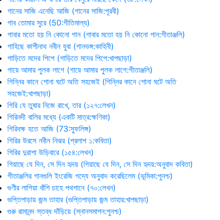
গানের সাজি এনেছি আজি (গানের সাজি:পূরবী)
গাব তোমার সুরে (50:গীতিমাল্য)
গাবার মতো হয় নি কোনো গান (গাবার মতো হয় নি কোনো গান:গীতাঞ্জলি)
গাহিছে কাশীনাথ নবীন যুবা (গানভঙ্গ:কাহিনী)
গাড়িতে মদের পিপে (গাড়িতে মদের পিপে:খাপছাড়া)
গায়ে আমার পুলক লাগে (গায়ে আমার পুলক লাগে:গীতাঞ্জলি)
গিন্নির কানে শোনা ঘটে অতি সহজেই (গিন্নির কানে শোনা ঘটে অতি
সহজেই:খাপছাড়া)
গিরি যে তুষার নিজে রাখে, তার (১২৭:লেখন)
গিরিনদী বালির মধ্যে (একটি মাত্র:ক্ষণিকা)
গিরিবক্ষ হতে আজি (73:স্ফুলিঙ্গ)
গিরির উরসে নবীন নিঝর (প্রলাপ ১:কবিতা)
গিরির দুরাশা উড়িবারে (১৫৪:লেখন)
গিয়াছে যে দিন, সে দিন হৃদয় (গিয়াছে যে দিন, সে দিন হৃদয়:অনুবাদ কবিতা)
গীতাঞ্জলির গানগুলি ইংরেজি গদ্যে অনুবাদ করেছিলেম (ভূমিকা:পুনশ্চ)
গুণীর লাগিয়া বাঁশি চাহে পথপানে (৭০:লেখন)
গুপ্তিপাড়ায় জন্ম তাহার (গুপ্তিপাড়ায় জন্ম তাহার:খাপছাড়া)
গুরু রামানন্দ স্তব্ধ দাঁড়িয়ে (স্নানসমাপন:পুনশ্চ)