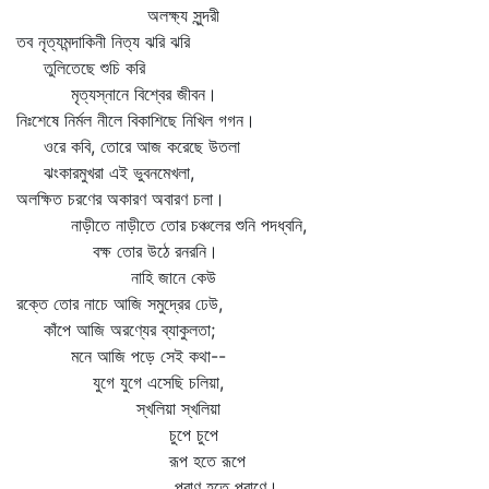
অলক্ষ্য সুন্দরী
তব নৃত্যমন্দাকিনী নিত্য ঝরি ঝরি
তুলিতেছে শুচি করি
মৃত্যস্নানে বিশ্বের জীবন।
নিঃশেষে নির্মল নীলে বিকাশিছে নিখিল গগন।
ওরে কবি, তোরে আজ করেছে উতলা
ঝংকারমুখরা এই ভুবনমেখলা,
অলক্ষিত চরণের অকারণ অবারণ চলা।
নাড়ীতে নাড়ীতে তোর চঞ্চলের শুনি পদধ্বনি,
বক্ষ তোর উঠে রনরনি।
নাহি জানে কেউ
রক্তে তোর নাচে আজি সমুদ্রের ঢেউ,
কাঁপে আজি অরণ্যের ব্যাকুলতা;
মনে আজি পড়ে সেই কথা--
যুগে যুগে এসেছি চলিয়া,
স্খলিয়া স্খলিয়া
চুপে চুপে
রূপ হতে রূপে
প্রাণ হতে প্রাণে।