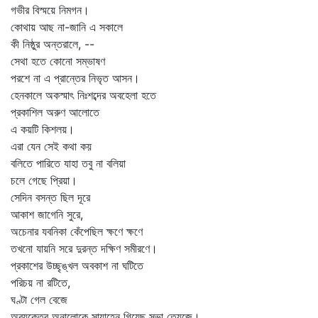
গভীর বিস্ময়ে নিমগন।
কোথায় আছ না-জানি এ সকালে
কী নিষ্ঠুর অন্তরালে, --
সেথা হতে কোনো সম্ভাষণ
পরশে না এ প্রান্তের নিভৃত আসন।
হেনকালে অকস্মাৎ নিঃশব্দের অবহেলা হতে
প্রকাশিল অরুণ আলোতে
এ কয়টি কিশলয়।
এরা যেন সেই কথা কয়
বলিতে পারিতে যাহা তবু না বলিয়া
চলে গেছে প্রিয়া।
সেদিন বসন্ত ছিল দূরে
আকাশ জাগেনি সুরে,
অচেনার যবনিকা কেঁপেছিল ক্ষণে ক্ষণে
তখনো যায়নি সরে দুরন্ত দক্ষিণ সমীরণে।
প্রকাশের উচ্ছৃঙ্খল অবকাশ না ঘটিতে
পরিচয় না রটিতে,
ঘণ্টা গেল বেজে
অব্যক্তের অনালোকে সায়াহ্নে গিয়েছ সভা ত্যেজে।