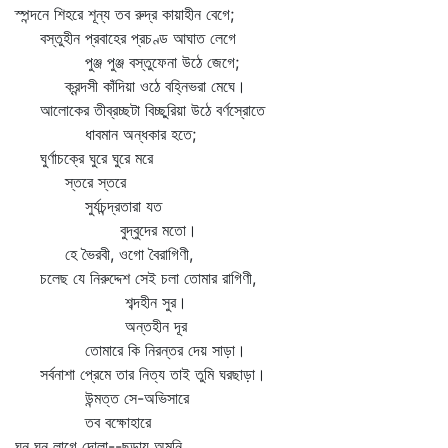
স্পন্দনে শিহরে শূন্য তব রুদ্র কায়াহীন বেগে;
বস্তুহীন প্রবাহের প্রচণ্ড আঘাত লেগে
পুঞ্জ পুঞ্জ বস্তুফেনা উঠে জেগে;
ক্রন্দসী কাঁদিয়া ওঠে বহ্নিভরা মেঘে।
আলোকের তীব্রচ্ছটা বিচ্ছুরিয়া উঠে বর্ণস্রোতে
ধাবমান অন্ধকার হতে;
ঘুর্ণাচক্রে ঘুরে ঘুরে মরে
স্তরে স্তরে
সুর্যচন্দ্রতারা যত
বুদ্‌বুদের মতো।
হে ভৈরবী, ওগো বৈরাগিণী,
চলেছ যে নিরুদ্দেশ সেই চলা তোমার রাগিণী,
শব্দহীন সুর।
অন্তহীন দূর
তোমারে কি নিরন্তর দেয় সাড়া।
সর্বনাশা প্রেমে তার নিত্য তাই তুমি ঘরছাড়া।
উন্মত্ত সে-অভিসারে
তব বক্ষোহারে
ঘন ঘন লাগে দোলা--ছড়ায় অমনি