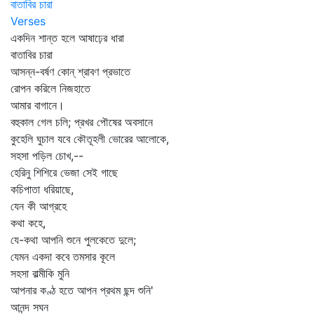
বাতাবির চারা
Verses
একদিন শান্ত হলে আষাঢ়ের ধারা
বাতাবির চারা
আসন্ন-বর্ষণ কোন্‌ শ্রাবণ প্রভাতে
রোপন করিলে নিজহাতে
আমার বাগানে।
বহুকাল গেল চলি; প্রখর পৌষের অবসানে
কুহেলি ঘুচাল যবে কৌতূহলী ভোরের আলোকে,
সহসা পড়িল চোখ,--
হেরিনু শিশিরে ভেজা সেই গাছে
কচিপাতা ধরিয়াছে,
যেন কী আগ্রহে
কথা কহে,
যে-কথা আপনি শুনে পুলকেতে দুলে;
যেমন একদা কবে তমসার কূলে
সহসা বাল্মীকি মুনি
আপনার কণ্ঠ হতে আপন প্রথম ছন্দ শুনি'
আনন্দ সঘন