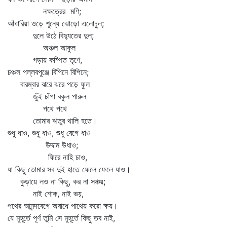
নক্ষত্রের মণি;
আঁধারিয়া ওড়ে শূন্যে ঝোড়ো এলোচুল;
দুলে উঠে বিদ্যুতের দুল;
অঞ্চল আকুল
গড়ায় কম্পিত তৃণে,
চঞ্চল পল্লবপুঞ্জে বিপিনে বিপিনে;
বারম্বার ঝরে ঝরে পড়ে ফুল
জুঁই চাঁপা বকুল পারুল
পথে পথে
তোমার ঋতুর থালি হতে।
শুধু ধাও, শুধু ধাও, শুধু বেগে ধাও
উদ্দাম উধাও;
ফিরে নাহি চাও,
যা কিছু তোমার সব দুই হাতে ফেলে ফেলে যাও।
কুড়ায়ে লও না কিছু, কর না সঞ্চয়;
নাই শোক, নাই ভয়,
পথের আনন্দবেগে অবাধে পাথেয় করো ক্ষয়।
যে মুহূর্তে পূর্ণ তুমি সে মুহূর্তে কিছু তব নাই,