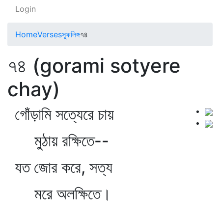
Login
Home
Verses
স্ফুলিঙ্গ
৭৪
৭৪ (gorami sotyere
chay)
গোঁড়ামি সত্যেরে চায়
মুঠায় রক্ষিতে--
যত জোর করে, সত্য
মরে অলক্ষিতে।