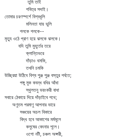
তুমি তাই
পবিত্র সদাই।
তোমার চরণস্পর্শে বিশ্বধূলি
মলিনতা যায় ভুলি
পলকে পলকে--
মৃত্যু ওঠে প্রাণ হয়ে ঝলকে ঝলকে।
যদি তুমি মুহূর্তের তরে
ক্লান্তিভরে
দাঁড়াও থমকি,
তখনি চমকি
উচ্ছ্রিয়া উঠিবে বিশ্ব পুঞ্জ পুঞ্জ বস্তুর পর্বতে;
পঙ্গু মুক কবন্ধ বধির আঁধা
স্থুলতনু ভয়ংকরী বাধা
সবারে ঠেকায়ে দিয়ে দাঁড়াইবে পথে;
অণুতম পরমাণু আপনার ভারে
সঞ্চয়ের অচল বিকারে
বিদ্ধ হবে আকাশের মর্মমূলে
কলুষের বেদনার শূলে।
ওগো নটী, চঞ্চল অপ্সরী,