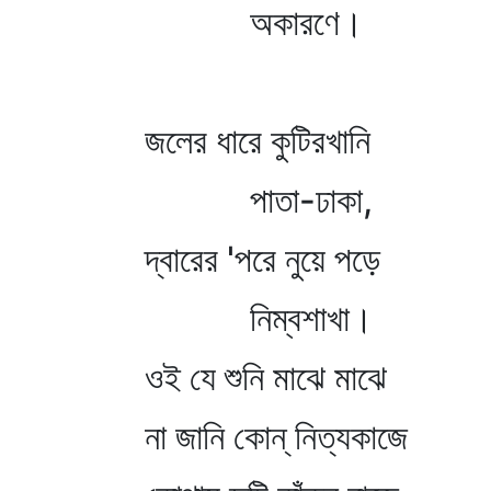
অকারণে।
জলের ধারে কুটিরখানি
পাতা-ঢাকা,
দ্বারের 'পরে নুয়ে পড়ে
নিম্বশাখা।
ওই যে শুনি মাঝে মাঝে
না জানি কোন্‌ নিত্যকাজে