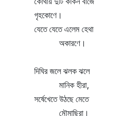
কোথায় দুটি কাঁকন বাজে
গৃহকোণে।
যেতে যেতে এলেম হেথা
অকারণে।
দিঘির জলে ঝলক ঝলে
মানিক হীরা,
সর্ষেখেতে উঠছে মেতে
মৌমাছিরা।