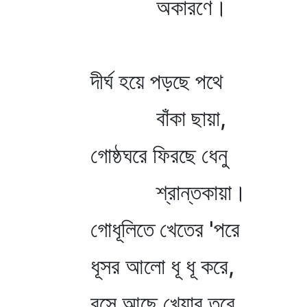
অকারণে।
দীর্ঘ হয়ে পড়ছে পথে
বাঁকা ছায়া,
গোষ্ঠঘরে ফিরছে ধেনু
শ্রান্তকায়া।
গোধূলিতে খেতের 'পরে
ধূসর আলো ধূ ধূ করে,
বসে আছে খেয়ার তরে