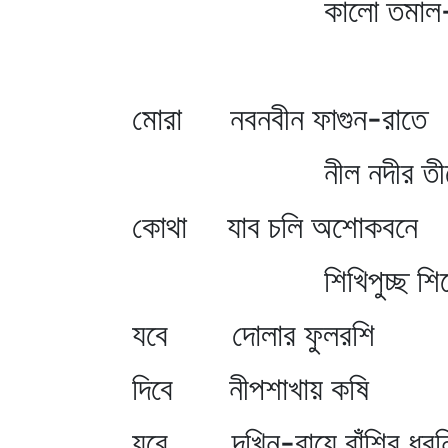
কালো তমাল-মূ
মোরা নবনবীন ফাগুন-রাতে
নীল নদীর তীর
কোথা যাব চলি অশোকবনে
শিখিপুচ্ছ শির
যবে দোলার ফুলরশি
দিবে নীপশাখায় কষি
যবে দখিন-বায়ে বাঁশির ধ্বন