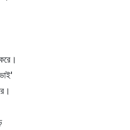
রে।
ভাই'
ে।
ে