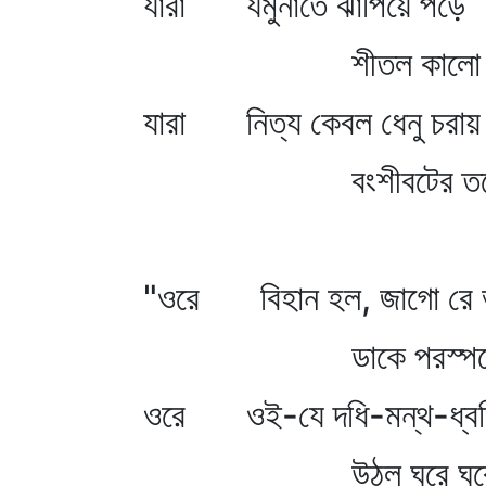
যারা যমুনাতে ঝাঁপিয়ে পড়ে
শীতল কালো জল
যারা নিত্য কেবল ধেনু চরায়
বংশীবটের তল
"ওরে বিহান হল, জাগো রে 
ডাকে পরস্পর
ওরে ওই-যে দধি-মন্থ-ধ্বন
উঠল ঘরে ঘর