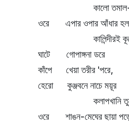
কালো তমাল-মূ
ওরে এপার ওপার আঁধার হল
কালিন্দীরই কূল
ঘাটে গোপাঙ্গনা ডরে
কাঁপে খেয়া তরীর 'পরে,
হেরো কুঞ্জবনে নাচে ময়ূর
কলাপখানি তুল
ওরে শাঙন-মেঘের ছায়া পড়