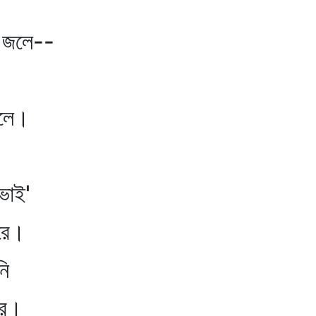
ে--
ে।
ভাই'
ে।
ি
ে।