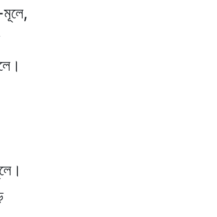
লে,
ে।
ে।
ে