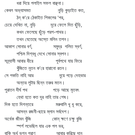
ধরা দিয়ে পলাইল সফল বাঞ্ছনা।
কেবল অভ্যাসমত নুড়ি কুড়াইত কত,
ঠন্‌ ক'রে ঠেকাইত শিকলের 'পর,
চেয়ে দেখিত না, নুড়ি দূরে ফেলে দিত ছুঁড়ি,
কখন ফেলেছে ছুঁড়ে পরশ-পাথর।
তখন যেতেছে অস্তে মলিন তপন।
আকাশ সোনার বর্ণ, সমুদ্র গলিত স্বর্ণ,
পশ্চিম দিগ্বধূ দেখে সোনার স্বপন।
সন্ন্যাসী আবার ধীরে পূর্বপথে যায় ফিরে
খুঁজিতে নূতন ক'রে হারানো রতন।
সে শকতি নাহি আর নুয়ে পড়ে দেহভার
অন্তর লুটায় ছিন্ন তরুর মতন।
পুরাতন দীর্ঘ পথ পড়ে আছে মৃতবৎ
হেথা হতে কত দূর নাহি তার শেষ।
দিক হতে দিগন্তরে মরুবালি ধূ ধূ করে,
আসন্ন রজনী-ছায়ে ম্লান সর্বদেশ।
অর্ধেক জীবন খুঁজি কোন্‌ ক্ষণে চক্ষু বুজি
স্পর্শ লভেছিল যার এক পল ভর,
বাকি অর্ধ ভগ্ন প্রাণ আবার করিছে দান