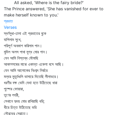
All asked, 'Where is the fairy bride?'
The Prince answered, 'She has vanished for ever to
make herself known to you.'
প্রভাত
Verses
স্বর্ণসুধা-ঢালা এই প্রভাতের বুকে
যাপিলাম সুখে,
পরিপূর্ণ অবকাশ করিলাম পান।
মুদিল অলস পাখা মুগ্ধ মোর গান।
যেন আমি নিস্তব্ধ মৌমাছি
আকাশপদ্মের মাঝে একান্ত একেলা বসে আছি।
যেন আমি আলোকের নিঃশব্দ নির্ঝরে
মন্থর মুহূর্তগুলি ভাসায়ে দিতেছি লীলাভরে।
ধরণীর বক্ষ ভেদি যেথা হতে উঠিতেছে ধারা
পুষ্পের ফোয়ারা,
তৃণের লহরী,
সেখানে হৃদয় মোর রাখিয়াছি ধরি;
ধীরে চিত্ত উঠিতেছে ভরি
সৌরভের স্রোতে।