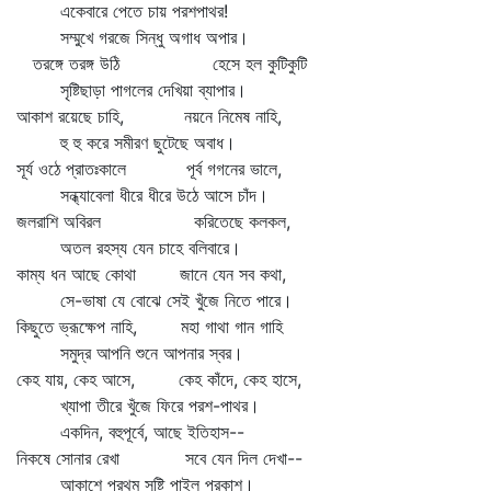
একেবারে পেতে চায় পরশপাথর!
সম্মুখে গরজে সিন্ধু অগাধ অপার।
তরঙ্গে তরঙ্গ উঠি হেসে হল কুটিকুটি
সৃষ্টিছাড়া পাগলের দেখিয়া ব্যাপার।
আকাশ রয়েছে চাহি, নয়নে নিমেষ নাহি,
হু হু করে সমীরণ ছুটেছে অবাধ।
সূর্য ওঠে প্রাতঃকালে পূর্ব গগনের ভালে,
সন্ধ্যাবেলা ধীরে ধীরে উঠে আসে চাঁদ।
জলরাশি অবিরল করিতেছে কলকল,
অতল রহস্য যেন চাহে বলিবারে।
কাম্য ধন আছে কোথা জানে যেন সব কথা,
সে-ভাষা যে বোঝে সেই খুঁজে নিতে পারে।
কিছুতে ভ্রূক্ষেপ নাহি, মহা গাথা গান গাহি
সমুদ্র আপনি শুনে আপনার স্বর।
কেহ যায়, কেহ আসে, কেহ কাঁদে, কেহ হাসে,
খ্যাপা তীরে খুঁজে ফিরে পরশ-পাথর।
একদিন, বহুপূর্বে, আছে ইতিহাস--
নিকষে সোনার রেখা সবে যেন দিল দেখা--
আকাশে প্রথম সৃষ্টি পাইল প্রকাশ।