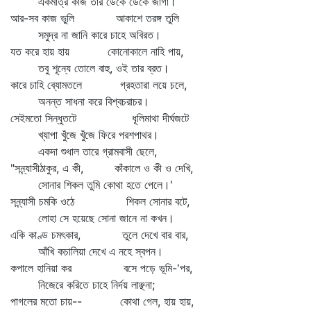
একমাত্র কাজ তার ডেকে ডেকে জাগা।
আর-সব কাজ ভুলি আকাশে তরঙ্গ তুলি
সমুদ্র না জানি কারে চাহে অবিরত।
যত করে হায় হায় কোনোকালে নাহি পায়,
তবু শূন্যে তোলে বাহু, ওই তার ব্রত।
কারে চাহি ব্যোমতলে গ্রহতারা লয়ে চলে,
অনন্ত সাধনা করে বিশ্বচরাচর।
সেইমতো সিন্ধুতটে ধূলিমাথা দীর্ঘজটে
খ্যাপা খুঁজে খুঁজে ফিরে পরশপাথর।
একদা শুধাল তারে গ্রামবাসী ছেলে,
"সন্ন্যাসীঠাকুর, এ কী, কাঁকালে ও কী ও দেখি,
সোনার শিকল তুমি কোথা হতে পেলে।'
সন্ন্যাসী চমকি ওঠে শিকল সোনার বটে,
লোহা সে হয়েছে সোনা জানে না কখন।
একি কাণ্ড চমৎকার, তুলে দেখে বার বার,
আঁখি কচালিয়া দেখে এ নহে স্বপন।
কপালে হানিয়া কর বসে পড়ে ভূমি-'পর,
নিজেরে করিতে চাহে নির্দয় লাঞ্ছনা;
পাগলের মতো চায়-- কোথা গেল, হায় হায়,