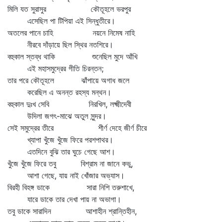
মিলি যত সুরাসুর কৌতূহলে ভরপুর
এসেছিল পা টিপিয়া এই সিন্ধুতীরে।
অতলের পানে চাহি নয়নে নিমেষ নাহি
নীরবে দাঁড়ায়ে ছিল স্থির নতশিরে।
বহুকাল স্তব্ধ থাকি শুনেছিল মুদে আঁখি
এই মহাসমুদ্রের গীতি চিরন্তন;
তার পরে কৌতূহলে ঝাঁপায়ে অগাধ জলে
করেছিল এ অনন্ত রহস্য মন্থন।
বহুকাল দুঃখ সেবি নিরখিল, লক্ষ্মীদেবী
উদিলা জগৎ-মাঝে অতুল সুন্দর।
সেই সমুদ্রের তীরে শীর্ণ দেহে জীর্ণ চীরে
খ্যাপা খুঁজে খুঁজে ফিরে পরশপাথর।
এতদিনে বুঝি তার ঘুচে গেছে আশ।
খুঁজে খুঁজে ফিরে তবু বিশ্রাম না জানে কভু,
আশা গেছে, যায় নাই খোঁজার অভ্যাস।
বিরহী বিহঙ্গ ডাকে সারা নিশি তরুশাখে,
যারে ডাকে তার দেখা পায় না অভাগা।
তবু ডাকে সারাদিন আশাহীন শ্রান্তিহীন,