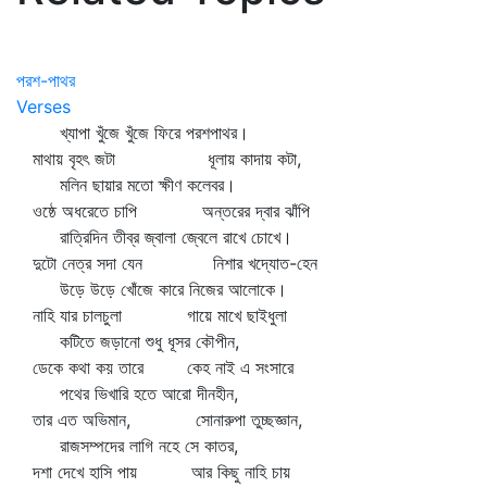
পরশ-পাথর
Verses
খ্যাপা খুঁজে খুঁজে ফিরে পরশপাথর।
মাথায় বৃহৎ জটা ধূলায় কাদায় কটা,
মলিন ছায়ার মতো ক্ষীণ কলেবর।
ওষ্ঠে অধরেতে চাপি অন্তরের দ্বার ঝাঁপি
রাত্রিদিন তীব্র জ্বালা জ্বেলে রাখে চোখে।
দুটো নেত্র সদা যেন নিশার খদ্যোত-হেন
উড়ে উড়ে খোঁজে কারে নিজের আলোকে।
নাহি যার চালচুলা গায়ে মাখে ছাইধুলা
কটিতে জড়ানো শুধু ধূসর কৌপীন,
ডেকে কথা কয় তারে কেহ নাই এ সংসারে
পথের ভিখারি হতে আরো দীনহীন,
তার এত অভিমান, সোনারুপা তুচ্ছজ্ঞান,
রাজসম্পদের লাগি নহে সে কাতর,
দশা দেখে হাসি পায় আর কিছু নাহি চায়