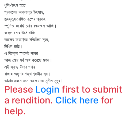
ধূলি-উৎস হতে
প্রকাশের অক্লান্ত উৎসাহ,
জন্মমৃত্যুতরঙ্গিত রূপের প্রবাহ
স্পন্দিত করেছি মোর বক্ষস্থল আজি।
রক্তে মোর উঠে বাজি
তরঙ্গের অরণ্যের সম্মিলিত স্বর,
নিখিল মর্মর।
এ বিশ্বের স্পর্শের সাগর
আজ মোর সর্ব অঙ্গ করেছে মগন।
এই স্বচ্ছ উদার গগন
বাজায় অদৃশ্য শঙ্খ শব্দহীন সুর।
আমার নয়নে মনে ঢেলে দেয় সুনীল সুদূর।
Please
Login
first to submit
a rendition.
Click here
for
help.