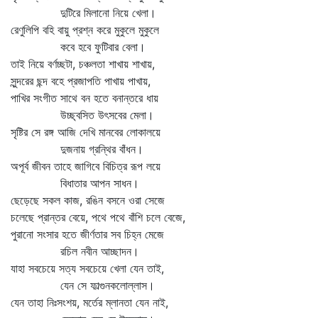
দুটিরে মিলানো নিয়ে খেলা।
রেণুলিপি বহি বায়ু প্রশ্ন করে মুকুলে মুকুলে
কবে হবে ফুটিবার বেলা।
তাই নিয়ে বর্ণচ্ছটা, চঞ্চলতা শাখায় শাখায়,
সুন্দরের ছন্দ বহে প্রজাপতি পাখায় পাখায়,
পাখির সংগীত সাথে বন হতে বনান্তরে ধায়
উচ্ছ্বসিত উৎসবের মেলা।
সৃষ্টির সে রঙ্গ আজি দেখি মানবের লোকালয়ে
দুজনায় গ্রন্থির বাঁধন।
অপূর্ব জীবন তাহে জাগিবে বিচিত্র রূপ লয়ে
বিধাতার আপন সাধন।
ছেড়েছে সকল কাজ, রঙিন বসনে ওরা সেজে
চলেছে প্রান্তর বেয়ে, পথে পথে বাঁশি চলে বেজে,
পুরানো সংসার হতে জীর্ণতার সব চিহ্ন মেজে
রচিল নবীন আচ্ছাদন।
যাহা সবচেয়ে সত্য সবচেয়ে খেলা যেন তাই,
যেন সে ফাল্গুনকলোল্লাস।
যেন তাহা নিঃসংশয়, মর্তের ম্লানতা যেন নাই,