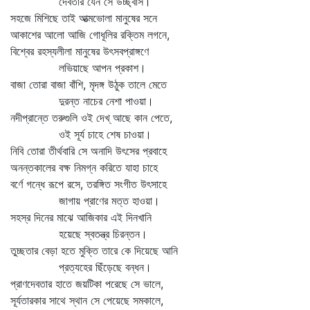
দেবতার যেন সে উচ্ছ্বাস।
সহজে মিশিছে তাই আত্মভোলা মানুষের সনে
আকাশের আলো আজি গোধূলির রক্তিম লগনে,
বিশ্বের রহস্যলীলা মানুষের উৎসবপ্রাঙ্গণে
লভিয়াছে আপন প্রকাশ।
বাজা তোরা বাজা বাঁশি, মৃদঙ্গ উঠুক তালে মেতে
দুরন্ত নাচের নেশা পাওয়া।
নদীপ্রান্তে তরুগুলি ওই দেখ্‌ আছে কান পেতে,
ওই সূর্য চাহে শেষ চাওয়া।
নিবি তোরা তীর্থবারি সে অনাদি উৎসের প্রবাহে
অনন্তকালের বক্ষ নিমগ্ন করিতে যাহা চাহে
বর্ণে গন্ধে রূপে রসে, তরঙ্গিত সংগীত উৎসাহে
জাগায় প্রাণের মত্ত হাওয়া।
সহস্র দিনের মাঝে আজিকার এই দিনখানি
হয়েছে স্বতন্ত্র চিরন্তন।
তুচ্ছতার বেড়া হতে মুক্তি তারে কে দিয়েছে আনি
প্রত্যহের ছিঁড়েছে বন্ধন।
প্রাণদেবতার হাতে জয়টিকা পরেছে সে ভালে,
সূর্যতারকার সাথে স্থান সে পেয়েছে সমকালে,