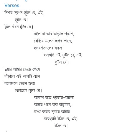
Verses
নিশার স্বপন ছুটল রে, এই
ছুটল রে।
টুটল বাঁধন টুটল রে।
রইল না আর আড়াল প্রাণে,
বেরিয়ে এলেম জগৎ-পানে,
হৃদয়শতদলের সকল
দলগুলি এই ফুটল রে, এই
ফুটল রে।
দুয়ার আমার ভেঙে শেষে
দাঁড়ালে এই আপনি এসে
নয়নজলে ভেসে হৃদয়
চরণতলে লুটল রে।
আকাশ হতে প্রভাত-আলো
আমার পানে হাত বাড়ালো,
ভাঙা কারার দ্বারে আমার
জয়ধ্বনি উঠল রে, এই
উঠল রে।