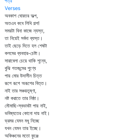
পত্র
Verses
অবকাশ ঘোরতর অল্প,
অতএব কবে লিখি গল্প!
সময়টা বিনা কাজে ন্যস্ত,
তা নিয়েই সর্বদা ব্যস্ত।
তাই ছেড়ে দিতে হল শেষটা
কলমের ব্যবহার-চেষ্টা।
সারাবেলা চেয়ে থাকি শূন্যে,
বুঝি গতজন্মের পুণ্যে
পায় মোর উদাসীন চিত্ত
রূপে রূপে অরূপের বিত্ত।
নাই তার সঞ্চয়তৃষ্ণা,
নষ্ট করাতে তার নিষ্ঠা।
মৌমাছি-স্বভাবটা পায় নাই,
ভবিষ্যতের কোনো দায় নাই।
ভ্রমর যেমন মধু নিচ্ছে
যখন যেমন তার ইচ্ছে।
অকিঞ্চনের মতো কুঞ্জে