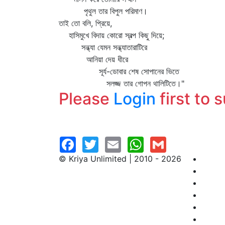
পৃথুল তার বিপুল পরিমাণ।
তাই তো বলি, প্রিয়ে,
হাসিমুখে বিদায় কোরো স্বল্প কিছু দিয়ে;
সন্ধ্যা যেমন সন্ধ্যাতারাটিরে
আনিয়া দেয় ধীরে
সূর্য-ডোবার শেষ সোপানের ভিতে
সলজ্জ তার গোপন থালিটিতে।"
Please
Login
first to 
© Kriya Unlimited | 2010 - 2026