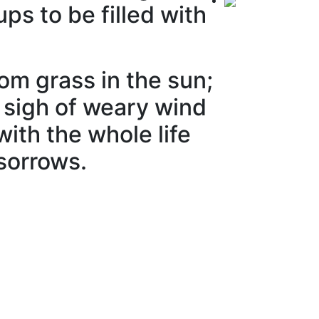
ups to be filled with
om grass in the sun;
e sigh of weary wind
with the whole life
 sorrows.