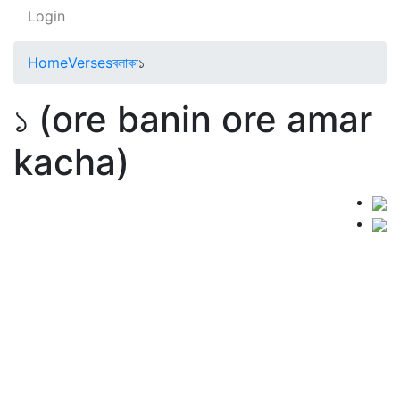
Login
Home
Verses
বলাকা
১
১ (ore banin ore amar
kacha)