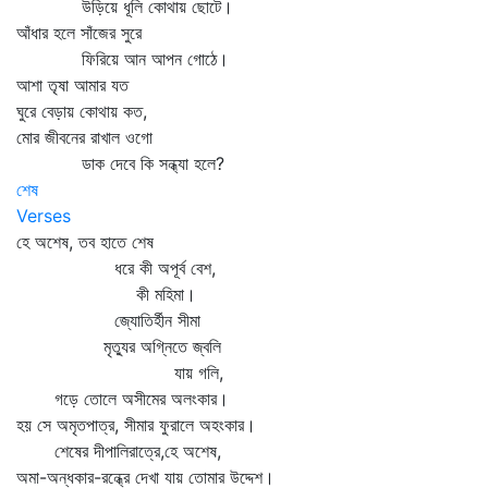
উড়িয়ে ধূলি কোথায় ছোটে।
আঁধার হলে সাঁজের সুরে
ফিরিয়ে আন আপন গোঠে।
আশা তৃষা আমার যত
ঘুরে বেড়ায় কোথায় কত,
মোর জীবনের রাখাল ওগো
ডাক দেবে কি সন্ধ্যা হলে?
শেষ
Verses
হে অশেষ, তব হাতে শেষ
ধরে কী অপূর্ব বেশ,
কী মহিমা।
জ্যোতির্হীন সীমা
মৃত্যুর অগ্নিতে জ্বলি
যায় গলি,
গড়ে তোলে অসীমের অলংকার।
হয় সে অমৃতপাত্র, সীমার ফুরালে অহংকার।
শেষের দীপালিরাত্রে,হে অশেষ,
অমা-অন্ধকার-রন্ধ্রে দেখা যায় তোমার উদ্দেশ।