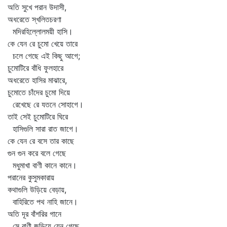
অতি সুখে পরান উদাসী,
অধরেতে স্খলিতচরণা
মদিরহিল্লোলময়ী হাসি।
কে যেন রে চুমো খেয়ে তারে
চলে গেছে এই কিছু আগে;
চুমোটিরে বাঁধি ফুলহারে
অধরেতে হাসির মাঝারে,
চুমোতে চাঁদের চুমো দিয়ে
রেখেছে রে যতনে সোহাগে।
তাই সেই চুমোটিরে ঘিরে
হাসিগুলি সারা রাত জাগে।
কে যেন রে বসে তার কাছে
গুন গুন করে বলে গেছে
মধুমাখা বাণী কানে কানে।
পরানের কুসুমকারায়
কথাগুলি উড়িয়ে বেড়ায়,
বাহিরিতে পথ নাহি জানে।
অতি দূর বাঁশরির গানে
সে বাণী জড়িয়ে যেন গেছে,