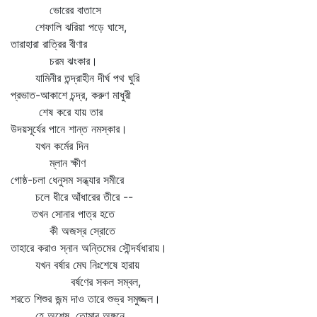
ভোরের বাতাসে
শেফালি ঝরিয়া পড়ে ঘাসে,
তারাহারা রাত্রির বীণার
চরম ঝংকার।
যামিনীর তন্দ্রাহীন দীর্ঘ পথ ঘুরি
প্রভাত-আকাশে চন্দ্র, করুণ মাধুরী
শেষ করে যায় তার
উদয়সূর্যের পানে শান্ত নমস্কার।
যখন কর্মের দিন
ম্লান ক্ষীণ
গোষ্ঠ-চলা ধেনুসম সন্ধ্যার সমীরে
চলে ধীরে আঁধারের তীরে --
তখন সোনার পাত্র হতে
কী অজস্র স্রোতে
তাহারে করাও স্নান অন্তিমের সৌন্দর্যধারায়।
যখন বর্ষার মেঘ নিঃশেষে হারায়
বর্ষণের সকল সম্বল,
শরতে শিশুর জন্ম দাও তারে শুভ্র সমুজ্জল।
হে অশেষ, তোমার অঙ্গনে