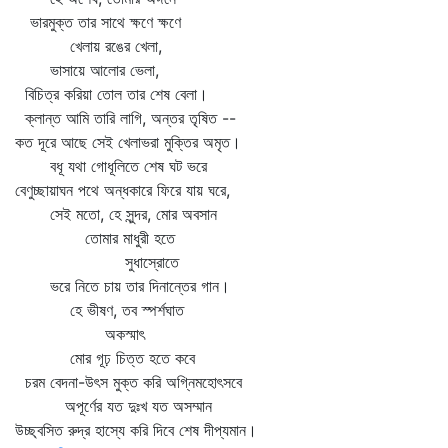
ভারমুক্ত তার সাথে ক্ষণে ক্ষণে
খেলায় রঙের খেলা,
ভাসায়ে আলোর ভেলা,
বিচিত্র করিয়া তোল তার শেষ বেলা।
ক্লান্ত আমি তারি লাগি, অন্তর তৃষিত --
কত দূরে আছে সেই খেলাভরা মুক্তির অমৃত।
বধূ যথা গোধূলিতে শেষ ঘট ভরে
বেণুচ্ছায়াঘন পথে অন্ধকারে ফিরে যায় ঘরে,
সেই মতো, হে সুন্দর, মোর অবসান
তোমার মাধুরী হতে
সুধাস্রোতে
ভরে নিতে চায় তার দিনান্তের গান।
হে ভীষণ, তব স্পর্শঘাত
অকস্মাৎ
মোর গূঢ় চিত্ত হতে কবে
চরম বেদনা-উৎস মুক্ত করি অগ্নিমহোৎসবে
অপূর্ণের যত দুঃখ যত অসম্মান
উচ্ছ্বসিত রুদ্র হাস্যে করি দিবে শেষ দীপ্যমান।