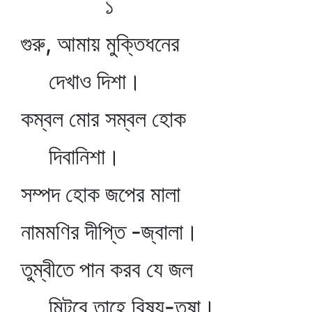
১
গুরু, আমায় মুক্তিধনের
দেখাও দিশা।
কম্বল মোর সম্বল হোক
দিবানিশা।
সম্পদ হোক জপের মালা
নামমণির দীপ্তি -জ্বালা।
তুম্বীতে পান করব যে জল
মিটবে তাহে বিষয়-তৃষা।