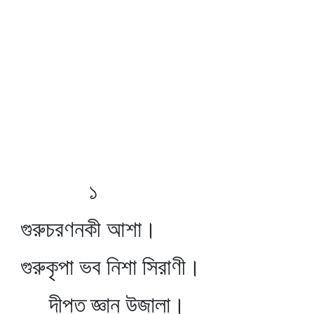
১
গুরুচরণনকী আশা।
গুরুকৃপা ভব নিশা সিরাণী।
দীপত জ্ঞান উজালা।