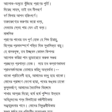
আলোক-অমৃতে খুঁজিছে প্রাণের পূর্তি।
দিয়েছ সাহস, তাই তব নীলবর্ণে
বর্ণ মিলায় আপন হরিৎপর্ণে।
তরুতরুণেরে করুণায় করো ধন্য,
দেবতার স্নেহ পায় যেন এই বন্য।
মাঙ্গলিক
প্রাণের পাথেয় তব পূর্ণ হোক হে শিশু চিরায়ু,
বিশ্বের প্রসাদস্পর্শে শক্তি দিক সুধাসিক্ত বায়ু।
হে বালকবৃক্ষ, তব উজ্জ্বল কোমল কিশলয়
আলোক করিয়া পান ভান্ডারেতে করুক সঞ্চয়
প্রচ্ছন্ন প্রশান্ত তেজ। লয়ে তব কল্যাণকামনা
শ্রাবণবর্ষণযজ্ঞে তোমারে করিনু অভ্যর্থনা।--
থাকো প্রতিবেশী হয়ে, আমাদের বন্ধু হয়ে থাকো।
মোদের প্রাঙ্গণে ফেলো ছায়া, পথের কঙ্কর ঢাকো
কুসুমবর্ষণে; আমাদের বৈতালিক বিহঙ্গমে
শাখায় আশ্রয় দিয়ো; বর্ষে বর্ষে পুষ্পিত উদ্যমে
অভিনন্দনের গন্ধ মিলাইয়ো বর্ষাগীতিকায়
সন্ধ্যাবন্দনার গানে। মোদের নিকুঞ্জবীথিকায়
মঞ্জুল মর্মরে তব ধরিত্রীর অন্তঃপুর হতে