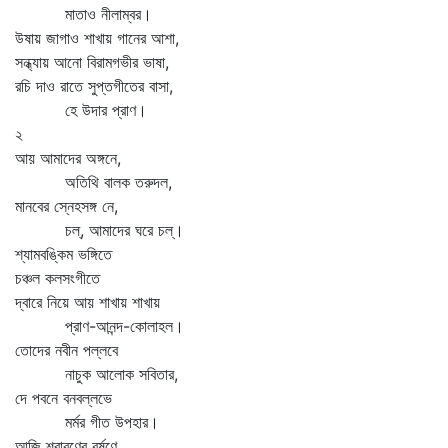
মাতাও নীলাম্বর।
উষায় জাগাও শাখায় গানের আশা,
সন্ধ্যায় আনো বিরামগভীর ভাষা,
রচি দাও রাতে সুপ্তগীতের বাসা,
হে উদার প্রাণ।
২
আয় আমাদের অঙ্গনে,
অতিথি বালক তরুদল,
মানবের স্নেহসঙ্গ নে,
চল্‌, আমাদের ঘরে চল্‌।
শ্যামবঙ্কিম ভঙ্গিতে
চঞ্চল কলসংগীতে
দ্বারে নিয়ে আয় শাখায় শাখায়
প্রাণ-আনন্দ-কোলাহল।
তোদের নবীন পল্লবে
নাচুক আলোক সবিতার,
দে পবনে বনবল্লভে
মর্মর গীত উপহার।
আজি শ্রাবণের বর্ষণে