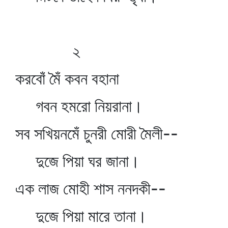
২
করবোঁ মৈঁ কবন বহানা
গবন হমরো নিয়রানা।
সব সখিয়নমেঁ চুনরী মোরী মৈলী--
দুজে পিয়া ঘর জানা।
এক লাজ মোহী শাস ননদকী--
দুজে পিয়া মারে তানা।