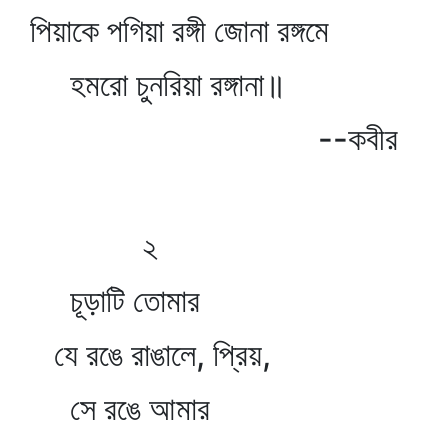
পিয়াকে পগিয়া রঙ্গী জোনা রঙ্গমে
হমরো চুনরিয়া রঙ্গানা॥
--কবীর
২
চূড়াটি তোমার
যে রঙে রাঙালে, প্রিয়,
সে রঙে আমার