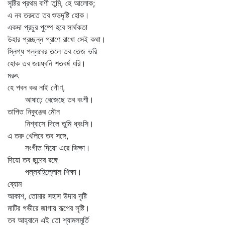
সৃষ্টির প্রথম বাণী তুমি, হে আলোক;
এ নব তরুতে তব শুভদৃষ্টি হোক।
একদা প্রচুর পুষ্পে হবে সার্থকতা
উহার প্রচ্ছন্ন প্রাণে রাখো সেই কথা।
স্নিগ্ধ পল্লবের তলে তব তেজ ভরি
হোক তব জয়ধ্বনি শতবর্ষ ধরি।
মরুৎ
হে পবন কর নাই গৌণ,
আষাঢ়ে বেজেছে তব বংশী।
তাপিত নিকুঞ্জের মৌন
নিশ্বাসে দিলে তুমি ধ্বংসি।
এ তরু খেলিবে তব সঙ্গে,
সংগীত দিয়ো এরে ভিক্ষা।
দিয়ো তব ছন্দের রঙ্গে
পল্লবহিল্লোল শিক্ষা।
ব্যোম
আকাশ, তোমার সহাস উদার দৃষ্টি
মাটির গভীরে জাগায় রূপের সৃষ্টি।
তব আহ্বানে এই তো শ্যামলমূর্তি