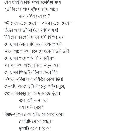
কেন তনুখানি ঢাকা শুভ্র কুহেলিকা বাসে
মৃদু বিষাদের ভারে সুধীরে মুদিয়া আসে
নয়ন-নলিন হেন গো?
ওই দেখো চেয়ে দেখো-- একবার চেয়ে দেখো--
চাঁদের অধর দুটি হাসিতে ভাসিয়া যায়!
নিশীথের প্রাণে গিয়া সে হাসি মিশিয়া যায়।
সে হাসির কোলে বসি কানন-গোলাপগুলি
আধো আধো কথা কহে সোহাগেতে দুলি দুলি!
সে হাসির পায়ে পড়ি নদীর লহরীগণ
যার যত কথা আছে বলিতে আকুল মন।
সে হাসির শিশুদুটি লতিকামণ্ডপে গিয়া
আঁধারে ভাবিয়া সারা বাহিরিবে কোথা দিয়া!
সে-হাসি অলসে ঢলি দিগন্তে পড়িয়া নুয়ে,
মেঘের অধরপ্রান্ত একটু রয়েছে ছুঁয়ে।
বলো তুমি কেন তবে
এমন মলিন রবে?
বিষাদ-স্বপন দেখে হাসির কোলেতে শুয়ে।
ঘোমটাটি খোলো খোলো
মুখখানি তোলো তোলো