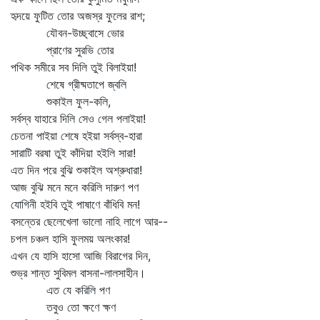
হৃদয়ে ফুটিত তোর অজস্র ফুলের রাশ;
যৌবন-উচ্ছ্বাসে ভোর
প্রাণের সুরভি তোর
পথিক সমীরে সব দিলি তুই বিলাইয়া!
শেষে গ্রীষ্মতাপে জ্বলি
শুকাইল ফুল-কলি,
সর্বস্ব যাহারে দিলি সেও গেল পলাইয়া!
চেতনা পাইয়া শেষে হইয়া সর্বস্ব-হারা
সারাটি বরষা তুই কাঁদিয়া হইলি সারা!
এত দিন পরে বুঝি শুকাইল অশ্রুধারা!
আজ বুঝি মনে মনে করিলি দারুণ পণ
যোগিনী হইবি তুই পাষাণে বাঁধিবি মন!
বসন্তের ছেলেখেলা ভালো নাহি লাগে আর--
চপল চঞ্চল হাসি ফুলময় অলংকার!
এখন যে হাসি হাসো আজি বিরাগের দিন,
শুভ্র শান্ত সুবিমল বাসনা-লালসাহীন।
এত যে করিলি পণ
তবুও তো ক্ষণে ক্ষণ