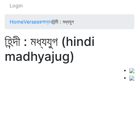
Login
Home
Verses
রূপান্তর
হিন্দী : মধ্যযুগ
হিন্দী : মধ্যযুগ (hindi
madhyajug)