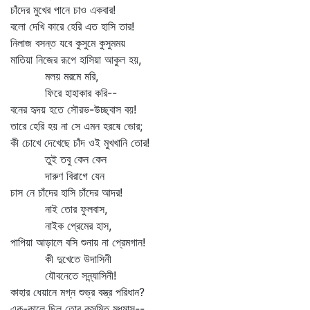
চাঁদের মুখের পানে চাও একবার!
বলো দেখি কারে হেরি এত হাসি তার!
নিলাজ বসন্ত যবে কুসুমে কুসুমময়
মাতিয়া নিজের রূপে হাসিয়া আকুল হয়,
মলয় মরমে মরি,
ফিরে হাহাকার করি--
বনের হৃদয় হতে সৌরভ-উচ্ছ্বাস বয়!
তারে হেরি হয় না সে এমন হরষে ভোর;
কী চোখে দেখেছে চাঁদ ওই মুখখানি তোর!
তুই তবু কেন কেন
দারুণ বিরাগে যেন
চাস নে চাঁদের হাসি চাঁদের আদর!
নাই তোর ফুলবাস,
নাইক প্রেমের হাস,
পাপিয়া আড়ালে বসি শুনায় না প্রেমগান!
কী দুখেতে উদাসিনী
যৌবনেতে সন্ন্যাসিনী!
কাহার ধেয়ানে মগ্ন শুভ্র বস্ত্র পরিধান?
এক-কালে ছিল তোর কুসুমিত মধুমাস--