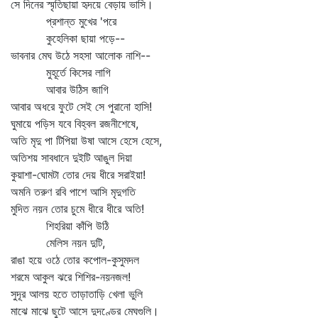
সে দিনের স্মৃতিছায়া হৃদয়ে বেড়ায় ভাসি।
প্রশান্ত মুখের 'পরে
কুহেলিকা ছায়া পড়ে--
ভাবনার মেঘ উঠে সহসা আলোক নাশি--
মুহূর্তে কিসের লাগি
আবার উঠিস জাগি
আবার অধরে ফুটে সেই সে পুরানো হাসি!
ঘুমায়ে পড়িস যবে বিহ্বল রজনীশেষে,
অতি মৃদু পা টিপিয়া উষা আসে হেসে হেসে,
অতিশয় সাবধানে দুইটি আঙুল দিয়া
কুয়াশা-ঘোমটা তোর দেয় ধীরে সরাইয়া!
অমনি তরুণ রবি পাশে আসি মৃদুগতি
মুদিত নয়ন তোর চুমে ধীরে ধীরে অতি!
শিহরিয়া কাঁপি উঠি
মেলিস নয়ন দুটি,
রাঙা হয়ে ওঠে তোর কপোল-কুসুমদল
শরমে আকুল ঝরে শিশির-নয়নজল!
সুদূর আলয় হতে তাড়াতাড়ি খেলা ভুলি
মাঝে মাঝে ছুটে আসে দুদণ্ডের মেঘগুলি।