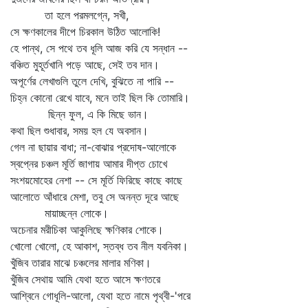
তা হলে পরমলগ্নে, সখী,
সে ক্ষণকালের দীপে চিরকাল উঠিত আলোকি!
হে পান্থ, সে পথে তব ধূলি আজ করি যে সন্ধান --
বঞ্চিত মুহূর্তখানি পড়ে আছে, সেই তব দান।
অপূর্ণের লেখাগুলি তুলে দেখি, বুঝিতে না পারি --
চিহ্ন কোনো রেখে যাবে, মনে তাই ছিল কি তোমারি।
ছিন্ন ফুল, এ কি মিছে ভান।
কথা ছিল শুধাবার, সময় হল যে অবসান।
গেল না ছায়ার বাধা; না-বোঝার প্রদোষ-আলোকে
স্বপ্নের চঞ্চল মূর্তি জাগায় আমার দীপ্ত চোখে
সংশয়মোহের নেশা -- সে মূর্তি ফিরিছে কাছে কাছে
আলোতে আঁধারে মেশা, তবু সে অনন্ত দূরে আছে
মায়াচ্ছন্ন লোকে।
অচেনার মরীচিকা আকুলিছে ক্ষণিকার শোকে।
খোলো খোলো, হে আকাশ, স্তব্ধ তব নীল যবনিকা।
খুঁজিব তারার মাঝে চঞ্চলের মালার মণিকা।
খুঁজিব সেথায় আমি যেথা হতে আসে ক্ষণতরে
আশ্বিনে গোধূলি-আলো, যেথা হতে নামে পৃথ্বী-'পরে