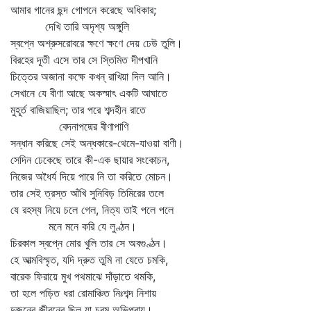
আমার গানের ছন্দ গোপনে করেছে অধিকার;
দেখি তারি অদৃশ্য অঙ্গুলি
স্বপ্নে অশ্রুসরোবরে ক্ষণে ক্ষণে দেয় ঢেউ তুলি।
বিরহের দূতী এসে তার সে স্তিমিত দীপখানি
চিত্তের অজানা কক্ষে কখন্‌ রাখিয়া দিল আনি।
সেখানে যে বীণা আছে অকস্মাৎ একটি আঘাতে
মুহূর্ত বাজিয়াছিল; তার পরে শব্দহীন রাতে
বেদনাপদ্মের বীণাপাণি
সন্ধান করিছে সেই অন্ধকারে-থেমে-যাওয়া বাণী।
সেদিন ঢেকেছে তারে কী-এক ছায়ার সংকোচন,
নিজের অধৈর্য দিয়ে পারে নি তা করিতে মোচন।
তার সেই ত্রস্ত আঁখি সুনিবিড় তিমিরের তলে
যে রহস্য নিয়ে চলে গেল, নিত্য তাই পলে পলে
মনে মনে করি যে লুণ্ঠন।
চিরকাল স্বপ্নে মোর খুলি তার সে অবগুণ্ঠন।
হে আত্মবিস্মৃত, যদি দ্রুত তুমি না যেতে চমকি,
বারেক ফিরায়ে মুখ পথমাঝে দাঁড়াতে থমকি,
তা হলে পড়িত ধরা রোমাঞ্চিত নিঃশব্দ নিশায়
দুজনের জীবনের ছিল যা চরম অভিপ্রায়।