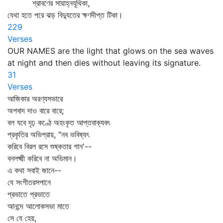
শ্রাবণের সায়াহ্নযূথিকা,
যেথা হতে পরে ঝড় বিদ্যুতের ক্ষণদীপ্ত টিকা।
229
Verses
OUR NAMES are the light that glows on the sea waves
at night and then dies without leaving its signature.
31
Verses
আজিকার অরণ্যসভারে
অপবাদ দাও বারে বারে;
বল যবে দৃঢ় কণ্ঠে অহংকৃত আপ্তবাক্যবৎ
প্রকৃতির অভিপ্রায়, "নব ভবিষ্যৎ
করিবে বিরল রসে শুষ্কতার গান'--
বনলক্ষ্মী করিবে না অভিমান।
এ কথা সবাই জানে--
যে সংগীতরসপানে
প্রভাতে প্রভাতে
আনন্দে আলোকসভা মাতে
সে যে হেয়,