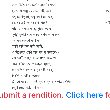
সেও কি বৈরাগ্যব্রতী সন্ন্যাসীর মতো
কু
সুন্দরে ও অসুন্দরে ভেদ নাহি করে--
বলে
শুধু জ্ঞানক্রিয়া, শুধু বলক্রিয়া তার,
কি
বোধের নাইকো কোনো কাজ?
তাই
কারা তর্ক করে বলে, সৃষ্টির সভায়
দে
সুশ্রী কুশ্রী বসে আছে সমান আসনে--
প্রহরীর কোনো বাধা নাই।
আমি কবি তর্ক নাহি জানি,
এ বিশ্বেরে দেখি তার সমগ্র স্বরূপে--
লক্ষকোটি গ্রহতারা আকাশে আকাশে
বহন করিয়া চলে প্রকাণ্ড সুষমা,
ছন্দ নাহি ভাঙে তার সুর নাহি বাধে,
বিকৃতি না ঘটায় স্খলন;
ঐ তো আকাশে দেখি স্তরে স্তরে পাপড়ি মেলিয়া
জ্যোতির্ময় বিরাট গোলাপ।
submit a rendition.
Click here
f