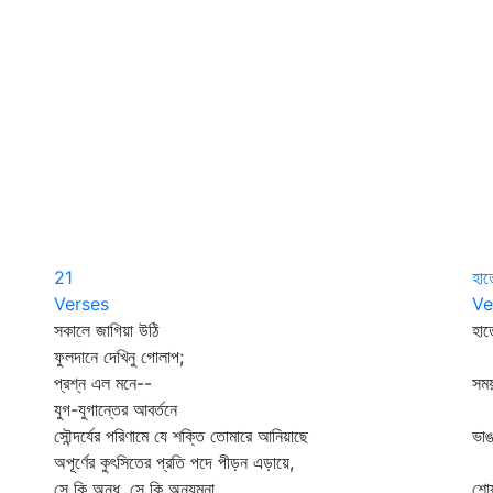
21
হা
Verses
Ve
সকালে জাগিয়া উঠি
হা
ফুলদানে দেখিনু গোলাপ;
নও
প্রশ্ন এল মনে--
সময়
যুগ-যুগান্তের আবর্তনে
ঘর
সৌন্দর্যের পরিণামে যে শক্তি তোমারে আনিয়াছে
ভাঙ
অপূর্ণের কুৎসিতের প্রতি পদে পীড়ন এড়ায়ে,
ছ 
সে কি অন্ধ, সে কি অন্যমনা,
শোয়