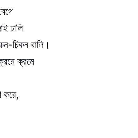
েগে
 ঢালি
ন-চিকন বালি।
্রমে ক্রমে
 করে,