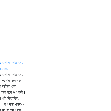
তে কোনো কাজ নেই
rses
তে কোনো কাজ নেই,
গাঁর তিনকড়ি
 কাটিয়ে দেয়
ে ঘরে ঋণ করি।
া খাট কিনেছিল,
পয়সা খরচা--
 না সে হয় পাছে