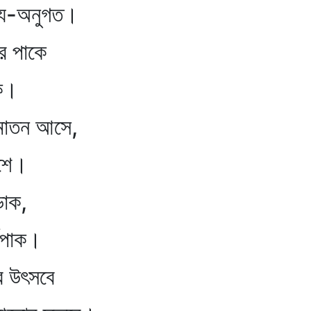
য-অনুগত।
র পাকে
ে।
র মাতন আসে,
াশে।
ডাক,
ণিপাক।
র উৎসবে