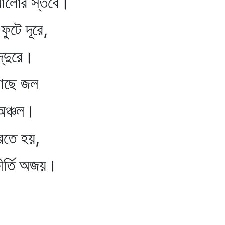
র আলোর স্তবে।
ফুটে দূরে,
্‌দুরে।
 আছে জল
 অঞ্চল।
করতে হয়,
ীর্তি অজয়।