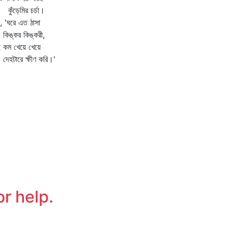
ঁড়েমির চর্চা।
, 'ঘরে এত ঠাসা
ঙ্কর কিঙ্করী,
 কম খেয়ে খেয়ে
হটারে ক্ষীণ করি।'
or help.