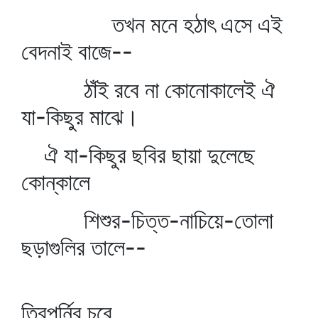
তখন মনে হঠাৎ এসে এই
বেদনাই বাজে--
ঠাঁই রবে না কোনোকালেই ঐ
যা-কিছুর মাঝে।
ঐ যা-কিছুর ছবির ছায়া দুলেছে
কোন্‌কালে
শিশুর-চিত্ত-নাচিয়ে-তোলা
ছড়াগুলির তালে--
তিরপূর্নির চরে