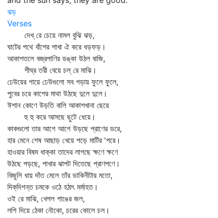
and the sun says, they are good.
ঝড়
Verses
দেখ্‌ রে চেয়ে নামল বুঝি ঝড়,
ঘাটের পথে বাঁশের শাখা ঐ করে ধড়ফড়।
আকাশতলে বজ্রপাণির ডঙ্কা উঠল বাজি,
শীঘ্র তরী বেয়ে চল্‌ রে মাঝি।
ঢেউয়ের গায়ে ঢেউগুলো সব গড়ায় ফুলে ফুলে,
পুবের চরে কাশের মাথা উঠছে দুলে দুলে।
ঈশান কোণে উড়তি বালি আকাশখানা ছেয়ে
হু হু করে আসছে ছুটে ধেয়ে।
কাকগুলো তার আগে আগে উড়ছে প্রাণের ডরে,
হার মেনে শেষ আছাড় খেয়ে পড়ে মাটির 'পরে।
হাওয়ার বিষম ধাক্কা তাদের লাগছে ক্ষণে ক্ষণে
উঠছে পড়ছে, পাখার ঝাপট দিতেছে প্রাণপণে।
বিজুলি ধায় দাঁত মেলে তাঁর ডাকিনীটার মতো,
দিক্‌দিগন্ত চমকে ওঠে হঠাৎ মর্মাহত।
ওই রে মাঝি, খেপল গাঙের জল,
লগি দিয়ে ঠেকা নৌকো, চরের কোলে চল।