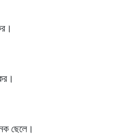
কর।
কর।
ক ছেলে।