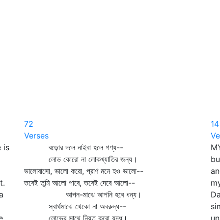
72
14
Verses
Ve
 is
বড়োর দলে নাইবা হলে গণ্য--
MY
লোভ কোরো না লোকখ্যাতির জন্য।
bu
ভালোবাসো, ভালো করো, প্রাণ মনে হও ভালো--
an
t.
তবেই তুমি আলো পাবে, তবেই দেবে আলো--
my
a
আপন-মাঝে আপনি হবে ধন্য।
Da
স্বার্থমাঝে থেকো না অবরুদ্ধ--
si
e
লোভের সাথে নিয়ত করো যুদ্ধ।
un