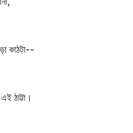
না,
 কাঠটা--
 ঠাট্টা।