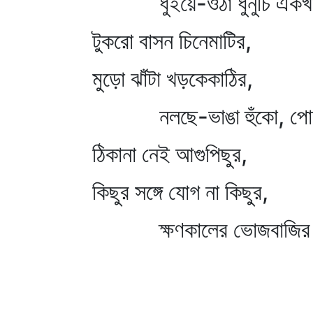
ধুঁইয়ে-ওঠা ধুনুচি একখা
টুকরো বাসন চিনেমাটির,
মুড়ো ঝাঁটা খড়কেকাঠির,
নলছে-ভাঙা হুঁকো, পোড়া
ঠিকানা নেই আগুপিছুর,
কিছুর সঙ্গে যোগ না কিছুর,
ক্ষণকালের ভোজবাজির এই