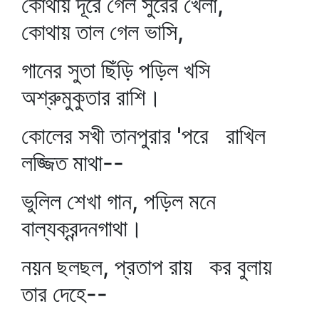
কোথায় দূরে গেল সুরের খেলা,
কোথায় তাল গেল ভাসি,
গানের সুতা ছিঁড়ি পড়িল খসি
অশ্রুমুকুতার রাশি।
কোলের সখী তানপুরার 'পরে রাখিল
লজ্জিত মাথা--
ভুলিল শেখা গান, পড়িল মনে
বাল্যক্রন্দনগাথা।
নয়ন ছলছল, প্রতাপ রায় কর বুলায়
তার দেহে--