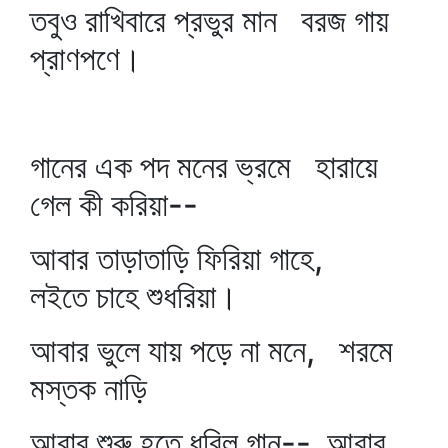
তবুও রাখিবারে প্রভুর মান বরজ গায়
প্রাণপণে।
গানের এক পদ মনের ভ্রমে হারায়ে
গেল কী করিয়া--
আবার তাড়াতাড়ি ফিরিয়া গাহে,
লইতে চাহে শুধরিয়া।
আবার ভুলে যায় পড়ে না মনে, শরমে
মস্তক নাড়ি
আবার শুরু হতে ধরিল গান-- আবার