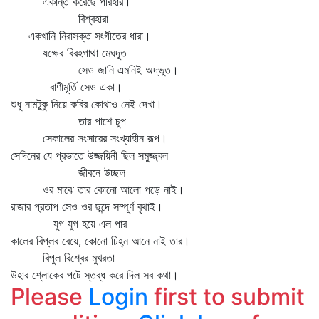
একান্ত করেছে পরিহার।
বিশ্বহারা
একখানি নিরাসক্ত সংগীতের ধারা।
যক্ষের বিরহগাথা মেঘদূত
সেও জানি এমনিই অদ্ভুত।
বাণীমূর্তি সেও একা।
শুধু নামটুকু নিয়ে কবির কোথাও নেই দেখা।
তার পাশে চুপ
সেকালের সংসারের সংখ্যাহীন রূপ।
সেদিনের যে প্রভাতে উজ্জয়িনী ছিল সমুজ্জ্বল
জীবনে উচ্ছল
ওর মাঝে তার কোনো আলো পড়ে নাই।
রাজার প্রতাপ সেও ওর ছন্দে সম্পূর্ণ বৃথাই।
যুগ যুগ হয়ে এল পার
কালের বিপ্লব বেয়ে, কোনো চিহ্ন আনে নাই তার।
বিপুল বিশ্বের মুখরতা
উহার শ্লোকের পটে স্তব্ধ করে দিল সব কথা।
Please
Login
first to submit