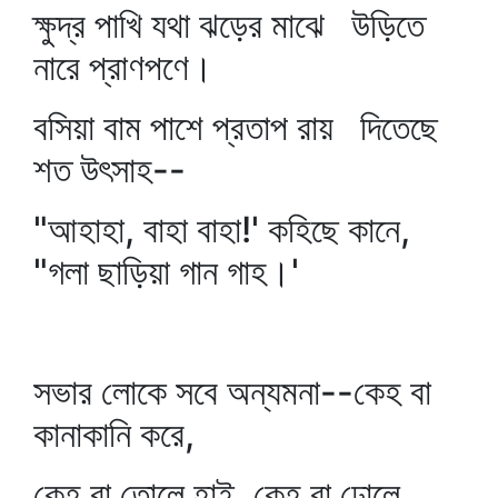
ক্ষুদ্র পাখি যথা ঝড়ের মাঝে উড়িতে
নারে প্রাণপণে।
বসিয়া বাম পাশে প্রতাপ রায় দিতেছে
শত উৎসাহ--
"আহাহা, বাহা বাহা!' কহিছে কানে,
"গলা ছাড়িয়া গান গাহ।'
সভার লোকে সবে অন্যমনা--কেহ বা
কানাকানি করে,
কেহ বা তোলে হাই, কেহ বা ঢোলে,