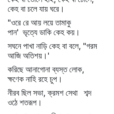
কেহ বা চলে যায় ঘরে।
"ওরে রে আয় লয়ে তামাকু
পান' ভৃত্যে ডাকি কেহ কয়।
সঘনে পাখা নাড়ি কেহ বা বলে, "গরম
আজি অতিশয়।'
করিছে আনাগোনা ব্যস্ত লোক,
ক্ষণেক নাহি রহে চুপ।
নীরব ছিল সভা, ক্রমশ সেথা শব্দ
ওঠে শতরূপ।