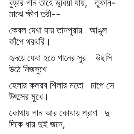
বুড়ার গান তাহে ডুবিয়া যায়, তুফান-
মাঝে ক্ষীণ তরী--
কেবল দেখা যায় তানপুরায় আঙুল
কাঁপে থরথরি।
হৃদয়ে যেথা হতে গানের সুর উছসি
উঠে নিজসুখে
হেলার কলরব শিলার মতো চাপে সে
উৎসের মুখে।
কোথায় গান আর কোথায় প্রাণ দু
দিকে ধায় দুই জনে,