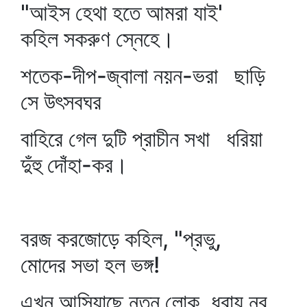
"আইস হেথা হতে আমরা যাই'
কহিল সকরুণ স্নেহে।
শতেক-দীপ-জ্বালা নয়ন-ভরা ছাড়ি
সে উৎসবঘর
বাহিরে গেল দুটি প্রাচীন সখা ধরিয়া
দুঁহু দোঁহা-কর।
বরজ করজোড়ে কহিল, "প্রভু,
মোদের সভা হল ভঙ্গ!
এখন আসিয়াছে নূতন লোক, ধরায় নব