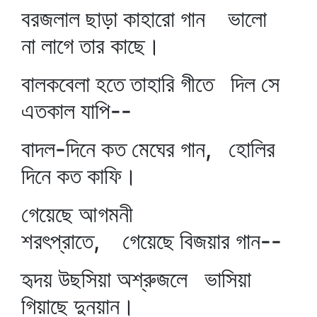
বরজলাল ছাড়া কাহারো গান ভালো
না লাগে তার কাছে।
বালকবেলা হতে তাহারি গীতে দিল সে
এতকাল যাপি--
বাদল-দিনে কত মেঘের গান, হোলির
দিনে কত কাফি।
গেয়েছে আগমনী
শরৎপ্রাতে, গেয়েছে বিজয়ার গান--
হৃদয় উছসিয়া অশ্রুজলে ভাসিয়া
গিয়াছে দুনয়ান।