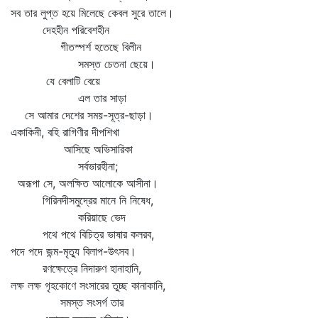
সব তার লুপ্ত হয়ে মিলেছে কেবল সুরে তালে।
দেহহীন পরিবেশহীন
গীতস্পর্শ হতেছে বিলীন
সমস্ত চেতনা ছেয়ে।
যে বেলাটি বেয়ে
এল তার সাড়া
সে আমার দেশের সময়-সূত্র-ছাড়া।
একাকিনী, বহি রাগিণীর দীপশিখা
আসিছে অভিসারিকা
সর্বভারহীনা;
অরূপা সে, অলক্ষিত আলোকে আসীনা।
গিরিনদীসমুদ্রের মানে নি নিষেধ,
করিয়াছে ভেদ
পথে পথে বিচিত্র ভাষার কলরব,
পদে পদে জন্ম-মৃত্যু বিলাপ-উৎসব।
রণক্ষেত্রে নিদারুণ হানাহানি,
লক্ষ লক্ষ গৃহকোণে সংসারের তুচ্ছ কানাকানি,
সমস্ত সংসর্গ তার