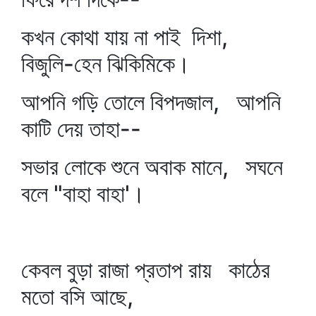
কখন কোথা যায় না পাই দিশা,
বিজুলি-হেন ঝিকিমিকে।
আপনি গড়ি তোলে বিপদজাল, আপনি
কাটি দেয় তাহা--
সভার লোকে শুনে অবাক মানে, সঘনে
বলে "বাহা বাহা'।
কেবল বুড়া রাজা প্রতাপ রায় কাঠের
মতো বসি আছে,