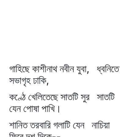
গাহিছে কাশীনাথ নবীন যুবা, ধ্বনিতে
সভাগৃহ ঢাকি,
কণ্ঠে খেলিতেছে সাতটি সুর সাতটি
যেন পোষা পাখি।
শানিত তরবারি গলাটি যেন নাচিয়া
ফিরে দশ দিকে--