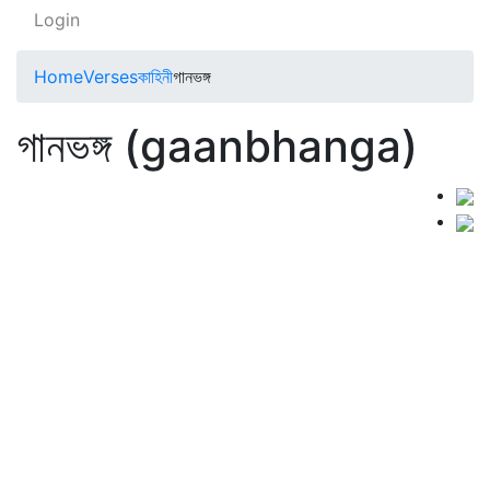
Login
Home
Verses
কাহিনী
গানভঙ্গ
গানভঙ্গ (gaanbhanga)