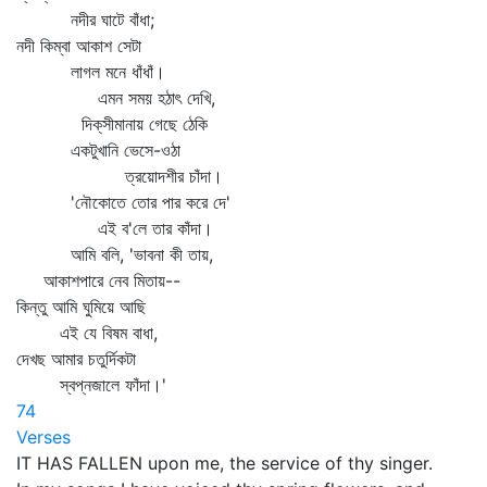
নদীর ঘাটে বাঁধা;
নদী কিম্বা আকাশ সেটা
লাগল মনে ধাঁধাঁ।
এমন সময় হঠাৎ দেখি,
দিক্‌সীমানায় গেছে ঠেকি
একটুখানি ভেসে-ওঠা
ত্রয়োদশীর চাঁদা।
'নৌকোতে তোর পার করে দে'
এই ব'লে তার কাঁদা।
আমি বলি, 'ভাবনা কী তায়,
আকাশপারে নেব মিতায়--
কিন্তু আমি ঘুমিয়ে আছি
এই যে বিষম বাধা,
দেখছ আমার চতুর্দিকটা
স্বপ্নজালে ফাঁদা।'
74
Verses
IT HAS FALLEN upon me, the service of thy singer.