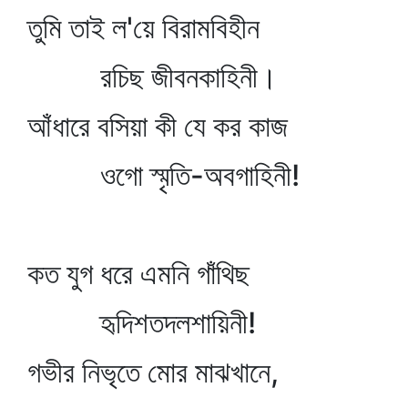
তুমি তাই ল'য়ে বিরামবিহীন
রচিছ জীবনকাহিনী।
আঁধারে বসিয়া কী যে কর কাজ
ওগো স্মৃতি-অবগাহিনী!
কত যুগ ধরে এমনি গাঁথিছ
হৃদিশতদলশায়িনী!
গভীর নিভৃতে মোর মাঝখানে,