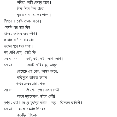
শুকিয়ে আমি ফেল্‌ব তারে।
কিবা দিনে কিবা রাতে
ঘুম রবে না চোকের পাতে।
মিশ্‌বে না কেউ তাহার সাথে।
একাশি বার সাত দিন
শুকিয়ে শুকিয়ে হবে ক্ষীণ।
জাহাজ যদি না যায় মারা
ঝড়ের মুখে সবে সারা।
বল্‌ দেখি বোন্‌, এইটে কি!
২য় ডা -- কই, কই, কই, দেখি, দেখি।
১ম ডা -- একটা মাঝির বুড় আঙুল
রোয়েচে লো বোন, আমার কাছে,
বাড়িমুখো জাহাজ তাহার
পথের মধ্যে মারা গেছে।
৩য় ডা -- ঐ শোন্‌ শোন্‌ বাজ্‌ল ভেরী
আসে ম্যাক্কেথ, নাইক দেরী!
দৃশ্য : গুহা। মধ্যে ফুটন্ত কটাহ। বজ্র। তিনজন ডাকিনী।
১ম ডা -- কালো বেড়াল তিনবার
করেছিল চীৎকার।