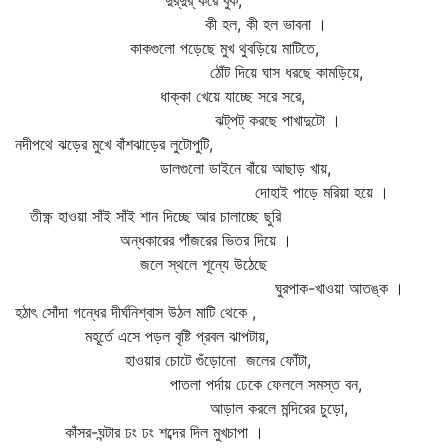
দুর্‌দুর্‌ করে বুক,
কী হল, কী হল ভাবনা ।
কাকগুলো পড়েছে মুখ থুবড়িয়ে মাটিতে,
ঠোঁট দিয়ে ঘাস ধরছে কামড়িয়ে,
ধাক্কা খেয়ে যাচ্ছে সরে সরে,
ঝট্‌পট্‌ করছে পাখাদুটো ।
নদীপথে ঝড়ের মুখে বাঁশঝাড়ের লুটোপুটি,
ডালগুলো ডাইনে বাঁয়ে আছাড় খায়,
দোহাই পাড়ে মরিয়া হয়ে ।
তীক্ষ্ণ হাওয়া সাঁই সাঁই শান দিচ্ছে আর চালাচ্ছে ছুরি
অন্ধকারের পাঁজরের ভিতর দিয়ে ।
জলে স্থলে শূন্যে উঠেছে
ঘুরপাক-খাওয়া আতঙ্ক ।
হঠাৎ সোঁদা গন্ধের দীর্ঘনিশ্বাস উঠল মাটি থেকে ,
মহূর্তে এসে পড়ল বৃষ্টি প্রবল ঝাপটায়,
হাওয়ার চোটে গুঁড়োনো জলের ফোঁটা,
পাতলা পর্দায় ঢেকে ফেললে সমস্ত বন,
আড়াল করলে মন্দিরের চুড়ো,
কাঁসর-ঘন্টার ঢং ঢং শব্দের দিল মুখচাপা ।