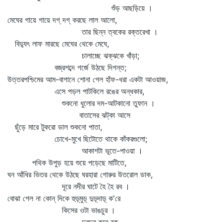
শুঁড় আছড়িয়ে ।
মেঘের গায়ে গায়ে দগ্‌ দগ্‌ করছে লাল আলো,
তার ছিন্ন ত্বকের রক্তরেখা ।
বিদ্যুৎ লাফ মারছে মেঘের থেকে মেঘে,
চালাচ্ছে ঝক্‌ঝকে খাঁড়া;
বজ্রশব্দে গর্জে উঠছে দিগন্ত;
উত্তরপশ্চিমের আম-বাগানে শোনা গেল হাঁফ-ধরা একটা আওয়াজ,
এসে পড়ল পাটকিলে রঙের অন্ধকার,
শুকনো ধুলোর দম-আটকানো তুফান ।
বাতাসের ঝট্‌কা আসে
ছুঁড়ে মারে টুকরো ডাল শুকনো পাতা,
চোখে-মুখে ছিটোতে থাকে কাঁকরগুলো;
আকাশটা ভূতে-পাওয়া ।
পথিক উপুড় হয়ে শুয়ে পড়েছে মাটিতে,
ঘন আঁধির ভিতর থেকে উঠছে ঘরহারা গোরুর উতরোল ডাক,
দূরে নদীর ঘাটে হৈ হৈ রব ।
বোঝা গেল না কোন্‌ দিকে হুড়্‌মুড়্‌ দুড়্‌দাড়্‌ ক'রে
কিসের ওটা ভাঙচুর ।