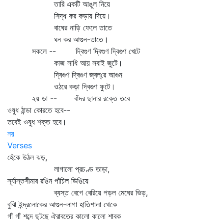
তারি একটি আঙুল নিয়ে
সিদ্ধ কর কড়ায় দিয়ে।
বাঘের নাড়ি ফেলে তাতে
ঘন কর আগুন-তাতে।
সকলে -- দ্বিগুণ দ্বিগুণ দ্বিগুণ খেটে
কাজ সাধি আয় সবাই জুটে।
দ্বিগুণ দ্বিগুণ জ্বল্‌রে আগুন
ওঠরে কড়া দ্বিগুণ ফুটে।
২য় ডা -- বাঁদর ছানার রক্তে তবে
ওষুধ ঠান্ডা কোরতে হবে--
তবেই ওষুধ শক্ত হবে।
নয়
Verses
হেঁকে উঠল ঝড়,
লাগালো প্রচণ্ড তাড়া,
সূর্যাস্তসীমার রঙিন পাঁচিল ডিঙিয়ে
ব্যস্ত বেগে বেরিয়ে পড়ল মেঘের ভিড়,
বুঝি ইন্দ্রলোকের আগুন-লাগা হাতিশালা থেকে
গাঁ গাঁ শব্দে ছুটছে ঐরাবতের কালো কালো শাবক