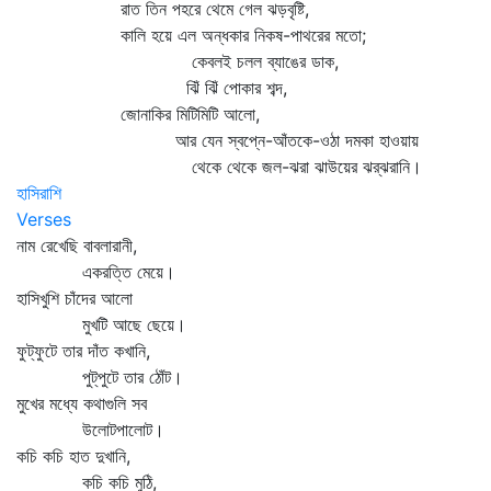
রাত তিন পহরে থেমে গেল ঝড়বৃষ্টি,
কালি হয়ে এল অন্ধকার নিকষ-পাথরের মতো;
কেবলই চলল ব্যাঙের ডাক,
ঝিঁ ঝিঁ পোকার শব্দ,
জোনাকির মিটিমিটি আলো,
আর যেন স্বপ্নে-আঁতকে-ওঠা দমকা হাওয়ায়
থেকে থেকে জল-ঝরা ঝাউয়ের ঝর্‌ঝরানি।
হাসিরাশি
Verses
নাম রেখেছি বাবলারানী,
একরত্তি মেয়ে।
হাসিখুশি চাঁদের আলো
মুখটি আছে ছেয়ে।
ফুট্‌ফুটে তার দাঁত কখানি,
পুট্‌পুটে তার ঠোঁট।
মুখের মধ্যে কথাগুলি সব
উলোটপালোট।
কচি কচি হাত দুখানি,
কচি কচি মুঠি,