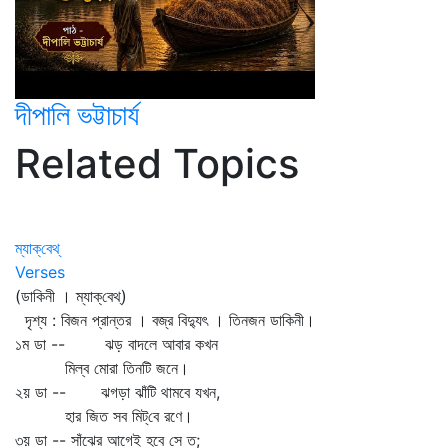
দীপালি ভট্টাচার্য
Related Topics
ম্যাক্‌বেথ্‌
Verses
(ডাকিনী । ম্যাক্‌বেথ্‌)
দৃশ্য : বিজন প্রান্তর । বজ্র বিদ্যুৎ । তিনজন ডাকিনী।
১ম ডা -- ঝড় বাদলে আবার কখন
মিল্‌ব মোরা তিনটি জনে।
২য় ডা -- ঝগড়া ঝাঁটি থামবে যখন,
হার জিত সব মিট্‌বে রণে।
৩য় ডা -- সাঁঝের আগেই হবে সে ত;