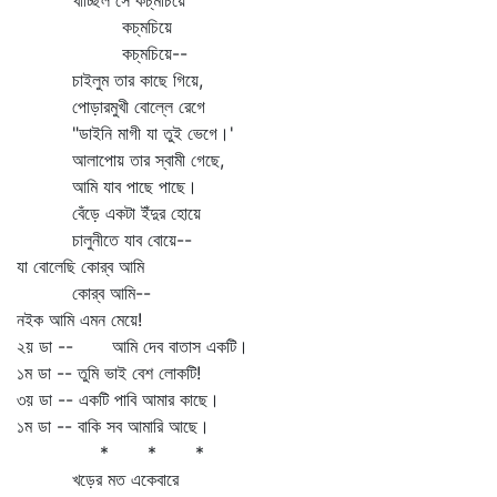
খাচ্ছিল সে কচ্‌মচিয়ে
কচ্‌মচিয়ে
কচ্‌মচিয়ে--
চাইলুম তার কাছে গিয়ে,
পোড়ারমুখী বোল্লে রেগে
"ডাইনি মাগী যা তুই ভেগে।'
আলাপোয় তার স্বামী গেছে,
আমি যাব পাছে পাছে।
বেঁড়ে একটা ইঁদুর হোয়ে
চালুনীতে যাব বোয়ে--
যা বোলেছি কোর্‌ব আমি
কোর্‌ব আমি--
নইক আমি এমন মেয়ে!
২য় ডা -- আমি দেব বাতাস একটি।
১ম ডা -- তুমি ভাই বেশ লোকটি!
৩য় ডা -- একটি পাবি আমার কাছে।
১ম ডা -- বাকি সব আমারি আছে।
* * *
খড়ের মত একেবারে