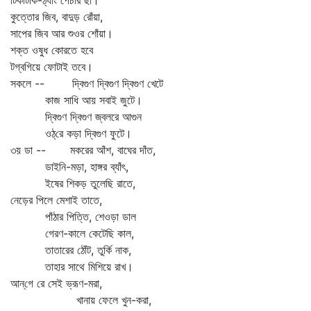
টিকটিকি-ঠ্যাং পেঁচার ছা।
কুত্তোর জিব, বাদুড় রোঁয়া,
সাপের জিব আর শুওর শোঁয়া।
শক্ত ওষুধ কোরতে হবে
টগ্‌বগিয়ে ফোটাই তবে।
সকলে -- দ্বিগুণ দ্বিগুণ দ্বিগুণ খেটে
কাজ সাধি আয় সবাই জুটে।
দ্বিগুণ দ্বিগুণ জ্বলরে আগুন
ওঠ্‌রে কড়া দ্বিগুণ ফুটে।
৩য় ডা -- মকরের আঁশ, বাঘের দাঁত,
ডাইনি-মড়া, হাঙ্গর ব্যাঁৎ,
ইষের শিকড় তুলেছি রাতে,
নেড়ের পিলে মেশাই তাতে,
পাঁঠার পিত্তি, শেওড়া ডাল
গেরণ-কালে কেটেছি কাল,
তাতারের ঠোঁট, তুর্কি নাক,
তাহার সাথে মিশিয়ে রাখ।
আন্‌গে রে সেই ভ্রূণ-মরা,
খানায় ফেলে খুন-করা,