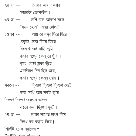
২য় ডা -- তিনবার আর একবার
সজারুটা ডেকেছিল।
৩য় ডা -- হার্পি বলে আকাশ তলে
"সময় হোল' "সময় হোল!'
১ম ডা -- আয় রে কড়া ঘিরে ঘিরে
বেড়াই মোরা ফিরে ফিরে
বিষমাখা ওই নাড়ি ভুঁড়ি
কড়ার মধ্যে ফেল্‌ রে ছুঁড়ি।
ব্যাং একটা ঠান্ডা ভুঁয়ে
একত্রিশ দিন ছিল শুয়ে,
কড়ার মধ্যে ফেল্‌ব মোরা।
সকলে -- দ্বিগুণ দ্বিগুণ দ্বিগুণ খেটে
কাজ সাধি আয় সবাই জুটে।
দ্বিগুণ দ্বিগুণ জ্বল্‌রে আগুন
ওঠরে কড়া দ্বিগুণ ফুটে।
২য় ডা -- জলার সাপের মাংস নিয়ে
সিদ্ধ কর কড়ায় দিয়ে।
গির্গিটি-চোক ব্যাঙ্গের পা,