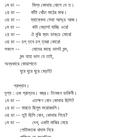
১ম ডা -- মিল্‌ব কোথায় বোলে দে ত।
২য় ডা -- কাঁটা খোঁচা মাঠের মাঝ।
৩য় ডা -- ম্যাক্কেথ সেথা আস্‌চে আজ।
১ম ডা -- কটা বেড়াল! যাচ্ছি ওরে!
২য় ডা -- ঐ বুঝি ব্যাং ডাক্‌চে মোরে!
৩য় ডা -- চল্‌ তবে চল্‌ ত্বরা কোরে!
সকলে -- মোদের কাছে ভালই মন্দ,
মন্দ যাহা ভাল যে তাই,
অন্ধকারে কোয়াশাতে
ঘুরে ঘুরে ঘুরে বেড়াই!
প্রস্থান।
দৃশ্য : এক প্রান্তর। বজ্র। তিনজন ডাকিনী।
১ম ডা -- এতক্ষণ বোন কোথায় ছিলি?
২য় ডা -- মারতে ছিলুম শুয়োরগুলি।
৩য় ডা -- তুই ছিলি বোন, কোথায় গিয়ে?
১ম ডা -- দেখ্‌, একটা মাঝির মেয়ে
গোটাকতক বাদাম নিয়ে