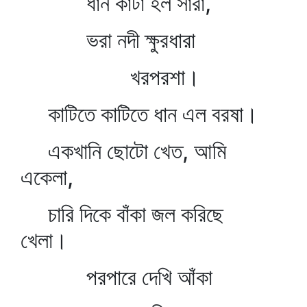
ধান কাটা হল সারা,
ভরা নদী ক্ষুরধারা
খরপরশা।
কাটিতে কাটিতে ধান এল বরষা।
একখানি ছোটো খেত, আমি
একেলা,
চারি দিকে বাঁকা জল করিছে
খেলা।
পরপারে দেখি আঁকা