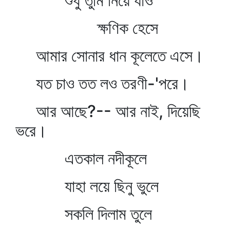
শুধু তুমি নিয়ে যাও
ক্ষণিক হেসে
আমার সোনার ধান কূলেতে এসে।
যত চাও তত লও তরণী-'পরে।
আর আছে?-- আর নাই, দিয়েছি
ভরে।
এতকাল নদীকূলে
যাহা লয়ে ছিনু ভুলে
সকলি দিলাম তুলে