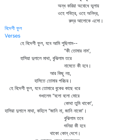
অন্ধ করিয়া অবোধে ভুলায়
ওহে পবিত্র, ওহে অনিদ্র,
রুদ্র আলোকে এসো।
বিদেশী ফুল
Verses
হে বিদেশী ফুল, যবে আমি পুছিলাম--
"কী তোমার নাম',
হাসিয়া দুলালে মাথা, বুঝিলাম তরে
নামেতে কী হবে।
আর কিছু নয়,
হাসিতে তোমার পরিচয়।
হে বিদেশী ফুল, যবে তোমারে বুকের কাছে ধরে
শুধালেম "বলো বলো মোরে
কোথা তুমি থাকো',
হাসিয়া দুলালে মাথা, কহিলে "জানি না, জানি নাকো'।
বুঝিলাম তবে
শুনিয়া কী হবে
থাকো কোন্‌ দেশে।