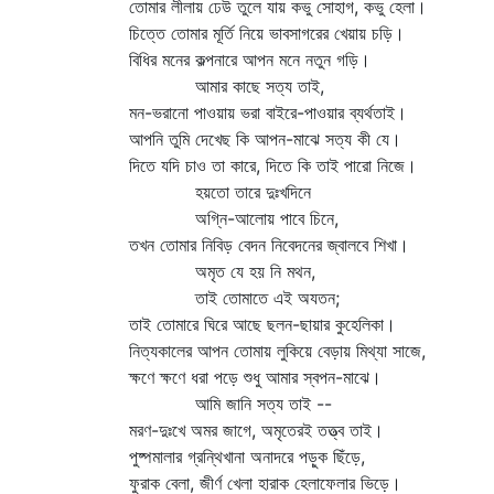
তোমার লীলায় ঢেউ তুলে যায় কভু সোহাগ, কভু হেলা।
চিত্তে তোমার মূর্তি নিয়ে ভাবসাগরের খেয়ায় চড়ি।
বিধির মনের কল্পনারে আপন মনে নতুন গড়ি।
আমার কাছে সত্য তাই,
মন-ভরানো পাওয়ায় ভরা বাইরে-পাওয়ার ব্যর্থতাই।
আপনি তুমি দেখেছ কি আপন-মাঝে সত্য কী যে।
দিতে যদি চাও তা কারে, দিতে কি তাই পারো নিজে।
হয়তো তারে দুঃখদিনে
অগ্নি-আলোয় পাবে চিনে,
তখন তোমার নিবিড় বেদন নিবেদনের জ্বালবে শিখা।
অমৃত যে হয় নি মথন,
তাই তোমাতে এই অযতন;
তাই তোমারে ঘিরে আছে ছলন-ছায়ার কুহেলিকা।
নিত্যকালের আপন তোমায় লুকিয়ে বেড়ায় মিথ্যা সাজে,
ক্ষণে ক্ষণে ধরা পড়ে শুধু আমার স্বপন-মাঝে।
আমি জানি সত্য তাই --
মরণ-দুঃখে অমর জাগে, অমৃতেরই তত্ত্ব তাই।
পুষ্পমালার গ্রন্থিখানা অনাদরে পড়ুক ছিঁড়ে,
ফুরাক বেলা, জীর্ণ খেলা হারাক হেলাফেলার ভিড়ে।