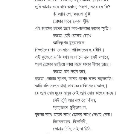
তুমি আমায় বারে বারে শুধাও, "ওগো, সত্য সে কি?'
কী জানি গো, হয়তো বুঝি
তোমার মাঝে কেবল খুঁজি
এই জনমের রূপের তলে আর-জনমের ভাবের স্মৃতি।
হয়তো হেরি তোমার চোখে
আদিযুগের ইন্দ্রলোকে
শিশুচাঁদের পথ-ভোলানো পারিজাতের ছায়াবীথি।
এই কূলেতে ডাকি যখন সাড়া যে দাও সেই ওপারে,
পরশ তোমার ছাড়িয়ে কায়া বাজে মায়ার বীণার তারে।
হয়তো হবে সত্য তাই,
হয়তো তোমার স্বপন, আমার আপন মনের মত্ততাই।
আমি বলি স্বপ্ন যাহা তার চেয়ে কি সত্য আছে।
যে তুমি মোর দূরের মানুষ সেই তুমি মোর কাছের কাছে।
সেই তুমি আর নও তো বাঁধন,
স্বপ্নরূপে মুক্তিসাধন,
ফুলের সাথে তারার সাথে তোমার সাথে সেথায় মেলা।
নিত্যকালের বিদেশিনী,
তোমায় চিনি, নাই বা চিনি,