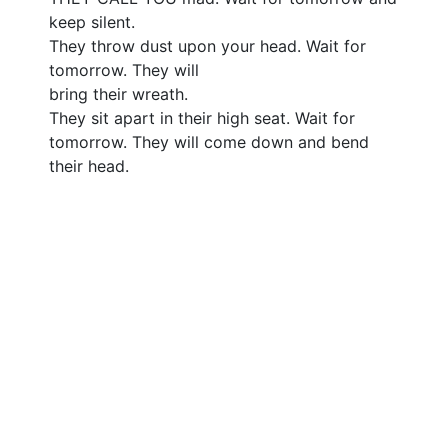
keep silent.
মহ
They throw dust upon your head. Wait for
যা
tomorrow. They will
যা
bring their wreath.
সে
They sit apart in their high seat. Wait for
কো
tomorrow. They will come down and bend
their head.