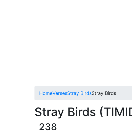
Home
Verses
Stray Birds
Stray Birds
Stray Birds (TI
238