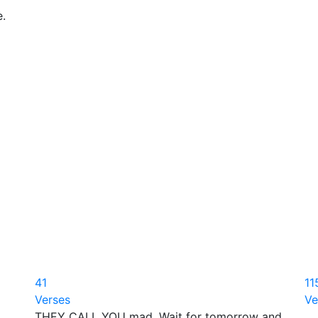
.
41
11
Verses
Ve
THEY CALL YOU mad. Wait for tomorrow and
দিব