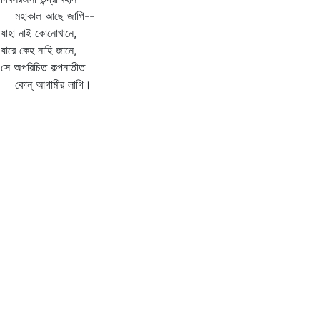
াকাল আছে জাগি--
হা নাই কোনোখানে,
রে কেহ নাহি জানে,
 অপরিচিত কল্পনাতীত
ন্‌ আগামীর লাগি।