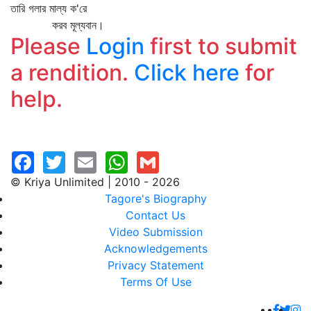
তারি গলার মাল্য ক'রে
করব মূল্যবান।
Please
Login
first to submit
a rendition.
Click here
for
help.
© Kriya Unlimited | 2010 - 2026
Tagore's Biography
Contact Us
Video Submission
Acknowledgements
Privacy Statement
Terms Of Use