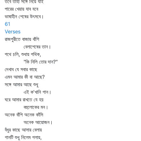
তবে তাহা সঙ্গে নিয়ে যাই
পারের খেয়ায় যাব যবে
ভাষাহীন শেষের উৎসবে।
61
Verses
রাজপুরীতে বাজায় বাঁশি
বেলাশেষের তান।
পথে চলি, শুধায় পথিক,
"কি নিলি তোর দান?"
দেখাব যে সবার কাছে
এমন আমার কী বা আছে?
সঙ্গে আমার আছে শুধু
এই ক'খানি গান।
ঘরে আমার রাখতে যে হয়
বহুলোকের মন।
অনেক বাঁশি অনেক কাঁসি
অনেক আয়োজন।
বঁধুর কাছে আসার বেলায়
গানটি শুধু নিলেম গলায়,