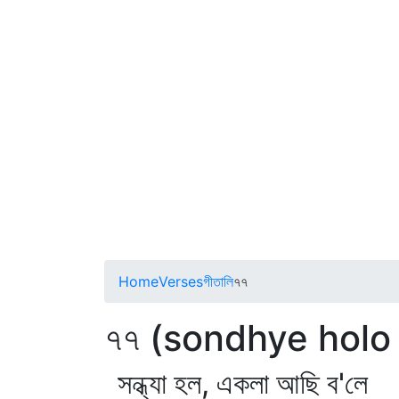
Home
Verses
গীতালি
৭৭
৭৭ (sondhye holo 
সন্ধ্যা হল, একলা আছি ব'লে