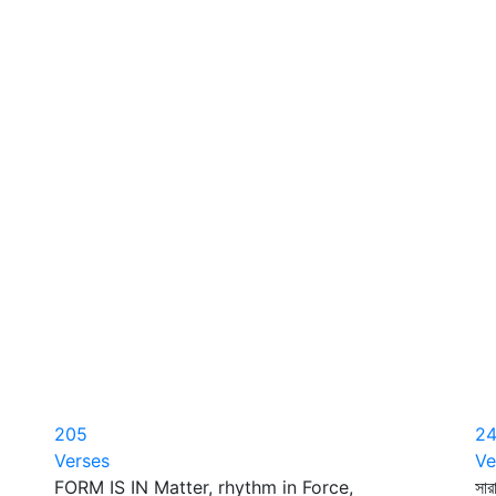
205
2
Verses
Ve
FORM IS IN Matter, rhythm in Force,
সার