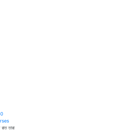
40
rses
া রাত তারা