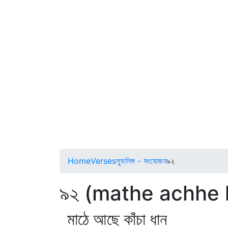
Home
Verses
স্ফুলিঙ্গ - সংযোজন
৯২
৯২ (mathe achhe
মাঠে আছে কাঁচা ধান