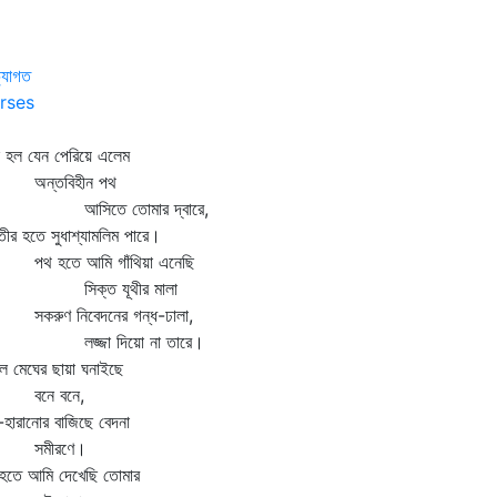
্যাগত
rses
 হল যেন পেরিয়ে এলেম
ন্তবিহীন পথ
সিতে তোমার দ্বারে,
তীর হতে সুধাশ্যামলিম পারে।
 হতে আমি গাঁথিয়া এনেছি
িক্ত যূথীর মালা
রুণ নিবেদনের গন্ধ-ঢালা,
জ্জা দিয়ো না তারে।
 মেঘের ছায়া ঘনাইছে
নে বনে,
হারানোর বাজিছে বেদনা
মীরণে।
 হতে আমি দেখেছি তোমার