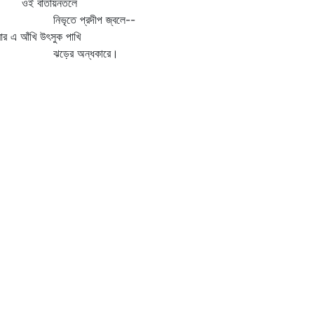
ই বাতায়নতলে
িভৃতে প্রদীপ জ্বলে--
র এ আঁখি উৎসুক পাখি
ড়ের অন্ধকারে।