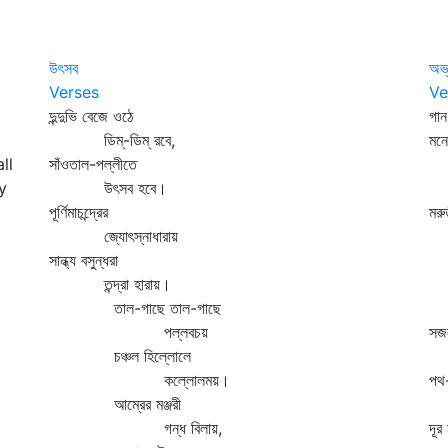
উৎসব
অভ
Verses
Ve
দুন্দুভি বেজে ওঠে
গান
ডিম্‌-ডিম্‌ রবে,
মনে
ll
সাঁওতাল-পল্লীতে
অ
y
উৎসব হবে।
আ
পূর্ণিমাচন্দ্রের
মরু
জ্যোৎস্নাধারায়
পথ
সান্ধ্য বসুন্ধরা
স
তন্দ্রা হারায়।
সক
তাল-গাছে তাল-গাছে
ল
পল্লবচয়
সজল
চঞ্চল হিল্লোলে
ব
কল্লোলময়।
পথ-
আম্রের মঞ্জরী
স
গন্ধ বিলায়,
দূর