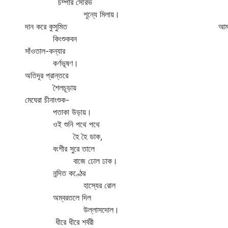
চম্পার সৌরভ
ও
শূন্যে মিলায়।
ন
দান করে কুসুমিত
আমা
কিংশুকবন
ঝ
সাঁওতাল-কন্যার
কর্ণভূষণ।
অতিদূর প্রান্তরে
শৈলচূড়ায়
মেঘেরা চীনাংশুক-
পতাকা উড়ায়।
ওই শুনি পথে পথে
হৈ হৈ ডাক,
বংশীর সুরে তালে
বাজে ঢোল ঢাক।
নন্দিত কণ্ঠের
হাস্যের রোল
অম্বরতলে দিল
উল্লাসদোল।
ধীরে ধীরে শর্বরী