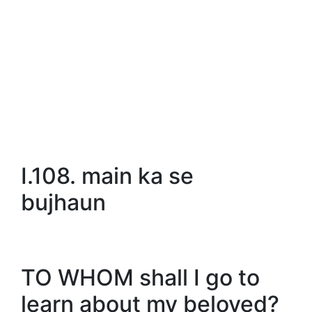
I.108. main ka se
bujhaun
TO WHOM shall I go to
learn about my beloved?