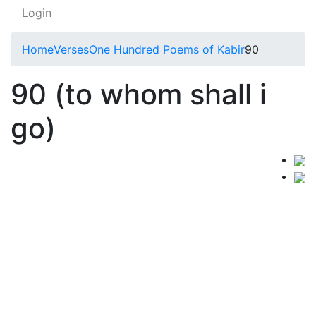
Login
Home
Verses
One Hundred Poems of Kabir
90
90 (to whom shall i
go)