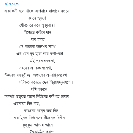
Verses
একাকিনী বসে থাকে আপনারে সাজায়ে যতনে।
বসনে ভূষণে
যৌবনেরে করে মূল্যবান।
নিজেরে করিবে দান
যার হাতে
সে অজানা তরুণের সাথে
এই যেন দূর হতে তার কথা-বলা।
এই প্রসাধনকলা,
নয়নের এ-কজ্জললেখা,
উজ্জ্বল বসন্তীরঙা অঞ্চলের এ-বঙ্কিমরেখা
মণ্ডিত করেছে দেহ প্রিয়সম্ভাষণে।
দক্ষিণপবনে
অস্পষ্ট উত্তর আসে শিরীষের কম্পিত ছায়ায়।
এইমতো দিন যায়,
ফাগুনের গন্ধে ভরা দিন।
সায়াহ্নিক দিগন্তের সীমন্তে বিলীন
কুঙ্কুম-আভায় আনে
উৎকণ্ঠিত প্রাণে