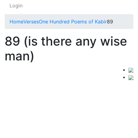
Login
Home
Verses
One Hundred Poems of Kabir
89
89 (is there any wise
man)