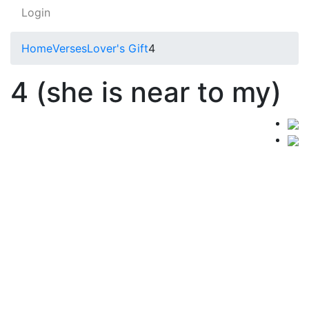
Login
Home
Verses
Lover's Gift
4
4 (she is near to my)