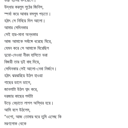
উচ্চ হাসির কলরোলে।
উদ্ধার করলুম লুঠের জিনিস,
স্পর্ধা করে আবার বসলুম পড়তে।
হঠাৎ সে নিবিয়ে দিল আলো।
আমার সেদিনকার
সেই হার-মানা অন্ধকার
আজ আমাকে সর্বাঙ্গে ধরেছে ঘিরে,
যেমন করে সে আমাকে ঘিরেছিল
দুয়ো-দেওয়া নীরব হাসিতে ভরা
বিজয়ী তার দুই বাহু দিয়ে,
সেদিনকার সেই আলো-নেবা নির্জনে।
হঠাৎ ঝরঝরিয়ে উঠল হাওয়া
গাছের ডালে ডালে,
জানলাটা উঠল শব্দ করে,
দরজার কাছের পর্দাটা
উড়ে বেড়াতে লাগল অস্থির হয়ে।
আমি বলে উঠলেম,
"ওগো, আজ তোমার ঘরে তুমি এসেছ কি
মরণলোক থেকে