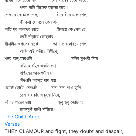
পথের পানে চেয়ে ছিল, পথের পানেই চেয়ে আছে,
পলক নাহি তিলেক কালের তরে।
গেল রে কে চলে গেল, ধীরে ধীরে চলে গেল,
কী কথা সে বলে গেল হায়,
অতি দূর অশথের ছায়ে মিশায়ে কে গেল রে,
রমণী দাঁড়ায়ে জোছনায়।
সীমাহীন জগতের মাঝে আশা তার হারায়ে গেল,
আজি এই গভীরে নিশীথে,
শূন্য অন্ধকারখানি মলিন মুখশ্রী নিয়ে
দাঁড়িয়ে রহিল একভিতে।
পশ্চিমের আকাশসীমায়
চাঁদখানি অস্তে যায় যায়।
ছোটো ছোটো মেঘগুলি সাদা সাদা পাখা তুলি
চলে যায় চাঁদের চুমো নিয়ে,
আঁধার গাছের ছায় ডুবু ডুবু জোছনায়
ম্লানমুখী রমণী দাঁড়িয়ে।
The Child-Angel
Verses
THEY CLAMOUR and fight, they doubt and despair,