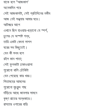
যাকে বলে "আজকাল'
অনেকদিন পরে
সেই আজকালটা, সেই প্রতিদিনের নকীব
আজ নেই সন্ধ্যায় আমার ঘরে।
আটবছর আগে
এখানে ছিল হাওয়ায়-ছড়ানো যে স্পর্শ,
চুলের যে অস্পষ্ট গন্ধ,
তারি একটা বেদনা লাগল
ঘরের সব কিছুতেই।
যেন কী শুনব বলে
রইল কান পাতা;
সেই ফুলকাটা ঢাকাওয়ালা
পুরোনো খালি চৌকিটা
যেন পেয়েছে কার খবর।
পিতামহের আমলের
পুরোনো মুচকুন্দ গাছ
দাঁড়িয়ে আছে জানলার সামনে
কৃষ্ণ রাতের অন্ধকারে।
রাস্তার ওপারের বাড়ি