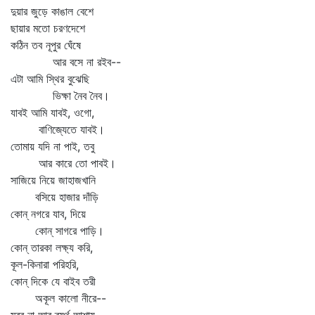
দুয়ার জুড়ে কাঙাল বেশে
ছায়ার মতো চরণদেশে
কঠিন তব নূপুর ঘেঁষে
আর বসে না রইব--
এটা আমি স্থির বুঝেছি
ভিক্ষা নৈব নৈব।
যাবই আমি যাবই, ওগো,
বাণিজ্যেতে যাবই।
তোমায় যদি না পাই, তবু
আর কারে তো পাবই।
সাজিয়ে নিয়ে জাহাজখানি
বসিয়ে হাজার দাঁড়ি
কোন্‌ নগরে যাব, দিয়ে
কোন্‌ সাগরে পাড়ি।
কোন্‌ তারকা লক্ষ্য করি,
কূল-কিনারা পরিহরি,
কোন্‌ দিকে যে বাইব তরী
অকূল কালো নীরে--