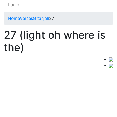
Login
Home
Verses
Gitanjali
27
27 (light oh where is
the)