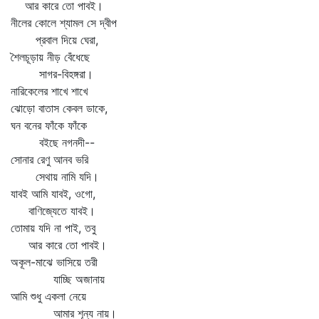
আর কারে তো পাবই।
নীলের কোলে শ্যামল সে দ্বীপ
প্রবাল দিয়ে ঘেরা,
শৈলচূড়ায় নীড় বেঁধেছে
সাগর-বিহঙ্গরা।
নারিকেলের শাখে শাখে
ঝোড়ো বাতাস কেবল ডাকে,
ঘন বনের ফাঁকে ফাঁকে
বইছে নগনদী--
সোনার রেণু আনব ভরি
সেথায় নামি যদি।
যাবই আমি যাবই, ওগো,
বাণিজ্যেতে যাবই।
তোমায় যদি না পাই, তবু
আর কারে তো পাবই।
অকূল-মাঝে ভাসিয়ে তরী
যাচ্ছি অজানায়
আমি শুধু একলা নেয়ে
আমার শূন্য নায়।