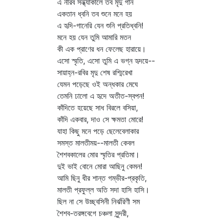
এ নীরব সন্ধ্যাকালে তব মৃদু গান
একতান ধ্বনি তব শুনে মনে হয়
এ হৃদি-গানেরি যেন শুনি প্রতিধ্বনি!
মনে হয় যেন তুমি আমারি মতন
কী এক প্রাণের ধন ফেলেছ হারায়ে।
এসো স্মৃতি, এসো তুমি এ ভগ্ন হৃদয়ে--
সায়াহ্ন-রবির মৃদু শেষ রশ্মিরেখা
যেমন পড়েছে ওই অন্ধকার মেঘে
তেমনি ঢালো এ হৃদে অতীত-স্বপন!
কাঁদিতে হয়েছে সাধ বিরলে বসিয়া,
কাঁদি একবার, দাও সে ক্ষমতা মোরে!
যাহা কিছু মনে পড়ে ছেলেবেলাকার
সমস্ত মালতীময়--মালতী কেবল
শৈশবকালের মোর স্মৃতির প্রতিমা।
দুই ভাই বোনে মোরা আছিনু কেমন!
আমি ছিনু ধীর শান্ত গম্ভীর-প্রকৃতি,
মালতী প্রফুল্ল অতি সদা হাসি হাসি।
ছিল না সে উচ্ছ্বসিনী নির্ঝরিণী সম
শৈশব-তরঙ্গবেগে চঞ্চলা সুন্দরী,