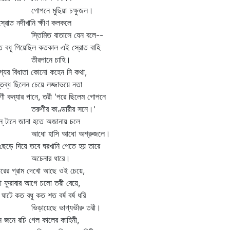
োপনে মুছিয়া চক্ষুজল।
ুস্রোত নদীখানি ক্ষীণ কলকলে
তিমিত বাতাসে যেন বলে--
 বধূ গিয়েছিল কতকাল এই স্রোত বাহি
ীরপানে চাহি।
্যের বিধাতা কোনো কহেন নি কথা,
্তব্ধ ছিলেন চেয়ে লজ্জাভয়ে নতা
ণী কন্যার পানে, তরী 'পরে ছিলেম গোপনে
ুণীর কাণ্ডারীর সনে।'
্‌ টানে জানা হতে অজানায় চলে
ধো হাসি আধো অশ্রুজলে।
ছেড়ে দিয়ে তবে ঘরখানি পেতে হয় তারে
চেনার ধারে।
রের গ্রাম দেখো আছে ওই চেয়ে,
া ফুরাবার আগে চলো তরী বেয়ে,
ঘাটে কত বধূ কত শত বর্ষ বর্ষ ধরি
ড়ায়েছে ভাগ্যভীরু তরী।
 জনে রচি গেল কালের কাহিনী,