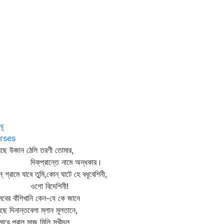
ধূ
rses
ছে উজান ঠেলি তরণী তোমার,
ক্‌প্রান্তে নামে অন্ধকার।
্‌ গ্রামে যাবে তুমি,কোন্‌ ঘাটে হে বধূবেশিনী,
গো বিদেশিনী!
বের বাঁশিখানি কেন-যে কে জানে
ছে দিনান্তবেলা ম্লান মূলতানে,
ারে পরাল সাজ মিলি সখীদল