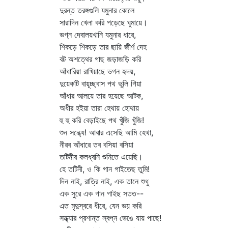
দুরন্ত তরঙ্গগুলি যমুনার কোলে
সারাদিন খেলা করি পড়েছে ঘুমায়ে।
ভগ্ন দেবালয়খানি যমুনার ধারে,
শিকড়ে শিকড়ে তার ছায়ি জীর্ণ দেহ
বট অশত্থের গাছ জড়াজড়ি করি
আঁধারিয়া রাখিয়াছে ভগন হৃদয়,
দুয়েকটি বায়ূচ্ছ্বাস পথ ভুলি গিয়া
আঁধার আলয়ে তার হয়েছে আটক,
অধীর হইয়া তারা হেথায় হোথায়
হু হু করি বেড়াইছে পথ খুঁজি খুঁজি!
শুন সন্ধ্যে! আবার এসেছি আমি হেথা,
নীরব আঁধারে তব বসিয়া বসিয়া
তটিনীর কলধ্বনি শুনিতে এয়েছি।
হে তটিনী, ও কি গান গাইতেছ তুমি!
দিন নাই, রাত্রি নাই, এক তানে শুধু
এক সুরে এক গান গাইছ সতত--
এত মৃদুস্বরে ধীরে, যেন ভয় করি
সন্ধ্যার প্রশান্ত স্বপ্ন ভেঙে যায় পাছে!