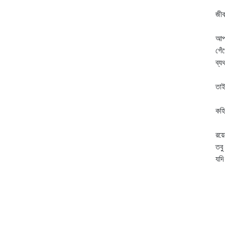
অন
জীব
র
আপন
গেঁ
ব্য
লভ
তাই
প
কহি
স
রয়ে
তবু
যদি
সব