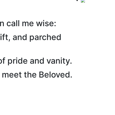
n call me wise:
rift, and parched
f pride and vanity.
to meet the Beloved.