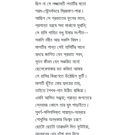
ছিল না সে লজ্জাবতী লতাটির মতো
শরম-সৌন্দর্যভরে ম্রিয়মাণ-পারা।
আছিল সে প্রভাতের ফুলের মতন,
প্রশান্ত হরষে সদা মাখানো মুখানি;
সে হাসি গাহিত শুধু উষার সংগীত--
সকলি নবীন আর সকলি বিমল।
মালতীর শান্ত সেই হাসিটির সাথে
হৃদয়ে জাগিত যেন প্রভাত পবন,
নূতন জীবন যেন সঞ্চরিত মনে!
ছেলেবেলাকার যত কবিতা আমার
সে হাসির কিরণেতে উঠেছিল ফুটি।
মালতী ছুঁইত মোর হৃদয়ের তার,
তাইতে শৈশব-গান উঠিত বাজিয়া।
এমনি আসিত সন্ধ্যা; শ্রান্ত জগতেরে
স্নেহময় কোলে তার ঘুম পাড়াইতে।
সুবর্ণ-সলিলসিক্ত সায়াহ্ন-অম্বরে
গোধূলির অন্ধকার নিঃশব্দ চরণে
ছোটো ছোটো তারাগুলি দিত ফুটাইয়া,
নন্দনবনের যেন চাঁপা ফুল দিয়ে