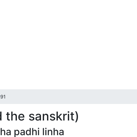
r
91
d the sanskrit)
sha padhi linha