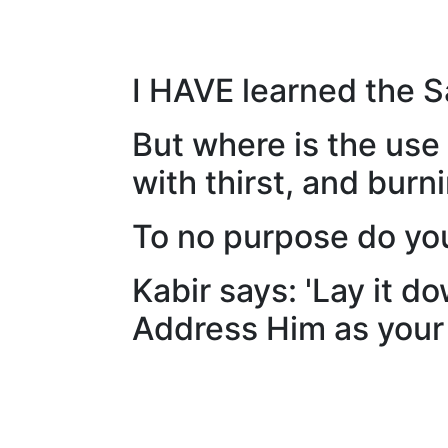
I HAVE learned the Sa
But where is the use 
with thirst, and burn
To no purpose do you
Kabir says: 'Lay it d
Address Him as your 