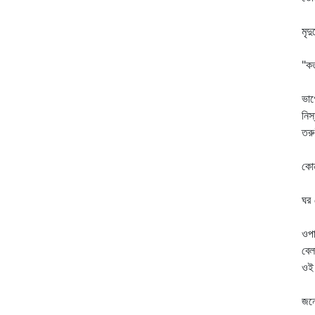
গ
মৃদ
স্
"কত
ত
ভাগ
নিস
তরু
তর
কোন
আ
ঘর 
অ
ওপা
বেল
ওই 
ভি
জনে