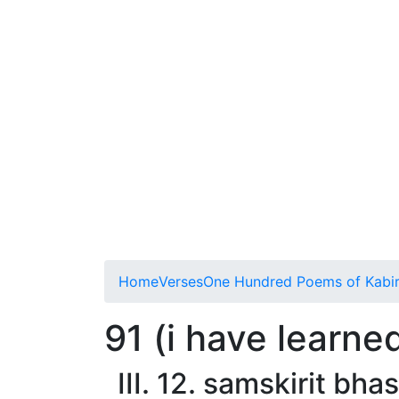
Home
Verses
One Hundred Poems of Kabi
91 (i have learne
III. 12. samskirit bha