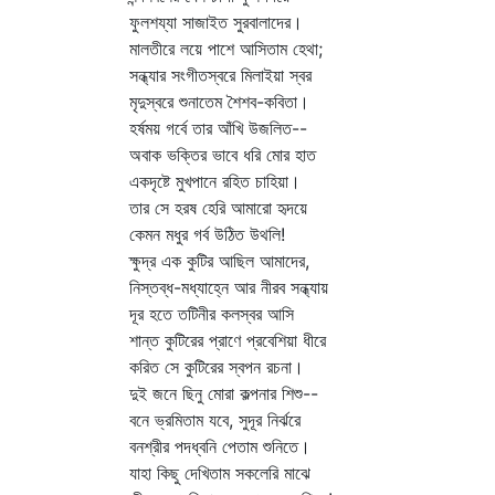
ফুলশয্যা সাজাইত সুরবালাদের।
মালতীরে লয়ে পাশে আসিতাম হেথা;
সন্ধ্যার সংগীতস্বরে মিলাইয়া স্বর
মৃদুস্বরে শুনাতেম শৈশব-কবিতা।
হর্ষময় গর্বে তার আঁখি উজলিত--
অবাক ভক্তির ভাবে ধরি মোর হাত
একদৃষ্টে মুখপানে রহিত চাহিয়া।
তার সে হরষ হেরি আমারো হৃদয়ে
কেমন মধুর গর্ব উঠিত উথলি!
ক্ষুদ্র এক কুটির আছিল আমাদের,
নিস্তব্ধ-মধ্যাহ্নে আর নীরব সন্ধ্যায়
দূর হতে তটিনীর কলস্বর আসি
শান্ত কুটিরের প্রাণে প্রবেশিয়া ধীরে
করিত সে কুটিরের স্বপন রচনা।
দুই জনে ছিনু মোরা কল্পনার শিশু--
বনে ভ্রমিতাম যবে, সুদূর নির্ঝরে
বনশ্রীর পদধ্বনি পেতাম শুনিতে।
যাহা কিছু দেখিতাম সকলেরি মাঝে