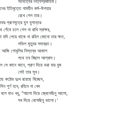
িত্যের নিত্যপ্রবাহিনী।
নের ইতিবৃত্তে নামহীন কর্ম-উপহার
েখে গেল তার।
ার প্রাণসূত্রে যুগ যুগান্তর
থে গেঁথে চলে গেল না রাখি স্বাক্ষর,
থা যদি পেয়ে থাকে না রহিল কোনো তার ক্ষত,
িল মৃত্যুর সদাব্রত।
 আজি গোধূলির নিস্তব্ধ আকাশ
থে তব বিছাল আশ্বাস।
ল সে কানে কানে, প্রাণ দিয়ে ভরা যার বুক
েই তার সুখ।
ছে কঠোর দুঃখ রয়েছে বিচ্ছেদ,
 দিন পূর্ণ হবে, রহিবে না খেদ
 বলে যাও বধূ, "আলো দিয়ে জ্বেলেছিনু আলো,
 দিয়ে বেসেছিনু ভালো।'