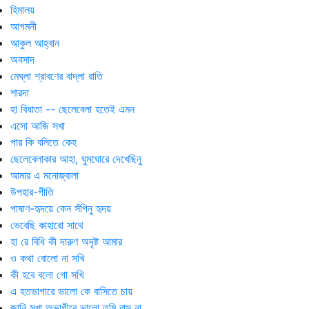
হিমালয়
আগমনী
আকুল আহ্বান
অবসাদ
মেঘ্‌লা শ্রাবণের বাদ্‌লা রাতি
শারদা
হা বিধাতা -- ছেলেবেলা হতেই এমন
এসো আজি সখা
পার কি বলিতে কেহ
ছেলেবেলাকার আহা, ঘুমঘোরে দেখেছিনু
আমার এ মনোজ্বালা
উপহার-গীতি
পাষাণ-হৃদয়ে কেন সঁপিনু হৃদয়
ভেবেছি কাহারো সাথে
হা রে বিধি কী দারুণ অদৃষ্ট আমার
ও কথা বোলো না সখি
কী হবে বলো গো সখি
এ হতভাগারে ভালো কে বাসিতে চায়
জানি সখা অভাগীরে ভালো তুমি বাস না