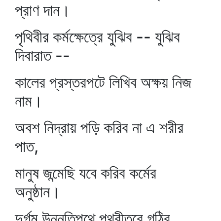
প্রাণ দান।
পৃথিবীর কর্মক্ষেত্রে যুঝিব -- যুঝিব
দিবারাত --
কালের প্রস্তরপটে লিখিব অক্ষয় নিজ
নাম।
অবশ নিদ্রায় পড়ি করিব না এ শরীর
পাত,
মানুষ জন্মেছি যবে করিব কর্মের
অনুষ্ঠান।
দুর্গম উন্নতিপথে পৃথ্বীতরে গঠিব