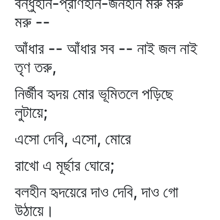
বন্ধুহীন-প্রাণহীন-জনহীন মরু মরু
মরু --
আঁধার -- আঁধার সব -- নাই জল নাই
তৃণ তরু,
নির্জীব হৃদয় মোর ভূমিতলে পড়িছে
লুটায়ে;
এসো দেবি, এসো, মোরে
রাখো এ মূর্ছার ঘোরে;
বলহীন হৃদয়েরে দাও দেবি, দাও গো
উঠায়ে।