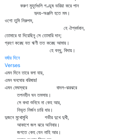
করুণ মুহূর্তগুলি গণ্ডূষ ভরিয়া করে পান
হৃদয়-অঞ্জলি হতে মম।
ওগো তুমি নিরুপম,
হে ঐশ্বর্যবান,
তোমারে যা দিয়েছিনু সে তোমারি দান;
গ্রহণ করেছ যত ঋণী তত করেছ আমায়।
হে বন্ধু, বিদায়।
বর্ষার দিনে
Verses
এমন দিনে তারে বলা যায়,
এমন ঘনঘোর বরিষায়!
এমন মেঘস্বরে বাদল-ঝরঝরে
তপনহীন ঘন তমসায়।
সে কথা শুনিবে না কেহ আর,
নিভৃত নির্জন চারি ধার।
দুজনে মুখোমুখি গভীর দুখে দুখী,
আকাশে জল ঝরে অনিবার।
জগতে কেহ যেন নাহি আর।