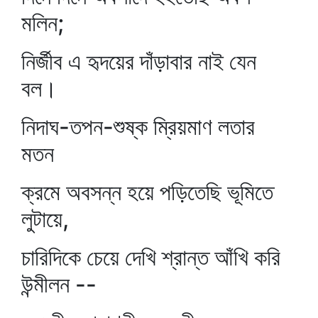
মলিন;
নির্জীব এ হৃদয়ের দাঁড়াবার নাই যেন
বল।
নিদাঘ-তপন-শুষ্ক ম্রিয়মাণ লতার
মতন
ক্রমে অবসন্ন হয়ে পড়িতেছি ভূমিতে
লুটায়ে,
চারিদিকে চেয়ে দেখি শ্রান্ত আঁখি করি
উন্মীলন --