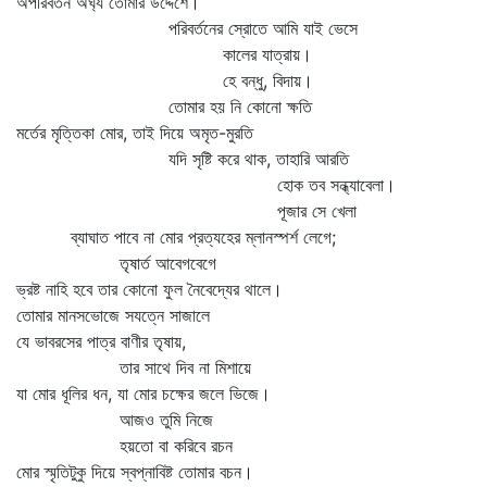
অপরিবর্তন অর্ঘ্য তোমার উদ্দেশে।
পরিবর্তনের স্রোতে আমি যাই ভেসে
কালের যাত্রায়।
হে বন্ধু, বিদায়।
তোমার হয় নি কোনো ক্ষতি
মর্তের মৃত্তিকা মোর, তাই দিয়ে অমৃত-মুরতি
যদি সৃষ্টি করে থাক, তাহারি আরতি
হোক তব সন্ধ্যাবেলা।
পূজার সে খেলা
ব্যাঘাত পাবে না মোর প্রত্যহের ম্লানস্পর্শ লেগে;
তৃষার্ত আবেগবেগে
ভ্রষ্ট নাহি হবে তার কোনো ফুল নৈবেদ্যের থালে।
তোমার মানসভোজে সযত্নে সাজালে
যে ভাবরসের পাত্র বাণীর তৃষায়,
তার সাথে দিব না মিশায়ে
যা মোর ধূলির ধন, যা মোর চক্ষের জলে ভিজে।
আজও তুমি নিজে
হয়তো বা করিবে রচন
মোর স্মৃতিটুকু দিয়ে স্বপ্নাবিষ্ট তোমার বচন।