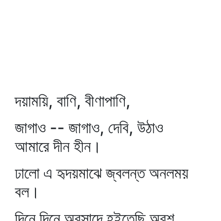
দয়াময়ি, বাণি, বীণাপাণি,
জাগাও -- জাগাও, দেবি, উঠাও
আমারে দীন হীন।
ঢালো এ হৃদয়মাঝে জ্বলন্ত অনলময়
বল।
দিনে দিনে অবসাদে হইতেছি অবশ