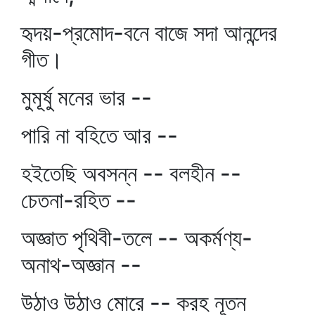
হৃদয়-প্রমোদ-বনে বাজে সদা আনন্দের
গীত।
মুমূর্ষু মনের ভার --
পারি না বহিতে আর --
হইতেছি অবসন্ন -- বলহীন --
চেতনা-রহিত --
অজ্ঞাত পৃথিবী-তলে -- অকর্মণ্য-
অনাথ-অজ্ঞান --
উঠাও উঠাও মোরে -- করহ নূতন