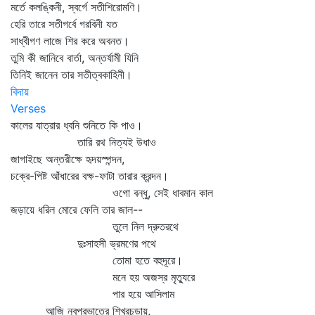
মর্তে কলঙ্কিনী, স্বর্গে সতীশিরোমণি।
হেরি তারে সতীগর্বে গরবিনী যত
সাধ্বীগণ লাজে শির করে অবনত।
তুমি কী জানিবে বার্তা, অন্তর্যামী যিনি
তিনিই জানেন তার সতীত্বকাহিনী।
বিদায়
Verses
কালের যাত্রার ধ্বনি শুনিতে কি পাও।
তারি রথ নিত্যই উধাও
জাগাইছে অন্তরীক্ষে হৃদয়স্পন্দন,
চক্রে-পিষ্ট আঁধারের বক্ষ-ফাটা তারার ক্রন্দন।
ওগো বন্ধু, সেই ধাবমান কাল
জড়ায়ে ধরিল মোরে ফেলি তার জাল--
তুলে নিল দ্রুতরথে
দুঃসাহসী ভ্রমণের পথে
তোমা হতে বহুদূরে।
মনে হয় অজস্র মৃত্যুরে
পার হয়ে আসিলাম
আজি নবপ্রভাতের শিখরচূড়ায়,