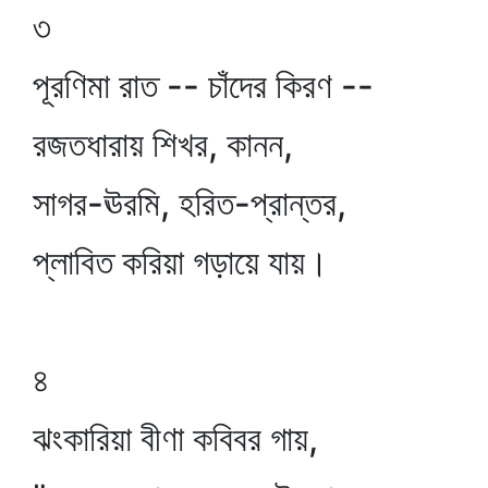
৩
পূরণিমা রাত -- চাঁদের কিরণ --
রজতধারায় শিখর, কানন,
সাগর-ঊরমি, হরিত-প্রান্তর,
প্লাবিত করিয়া গড়ায়ে যায়।
৪
ঝংকারিয়া বীণা কবিবর গায়,