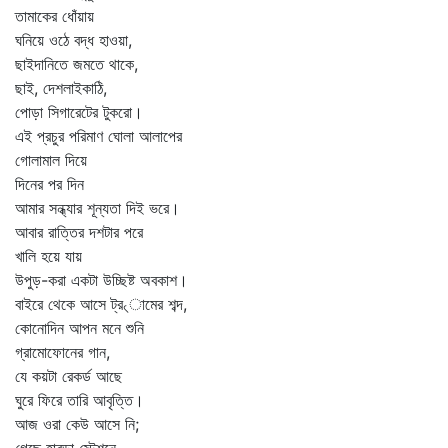
তামাকের ধোঁয়ায়
ঘনিয়ে ওঠে বদ্ধ হাওয়া,
ছাইদানিতে জমতে থাকে,
ছাই, দেশলাইকাঠি,
পোড়া সিগারেটের টুকরো।
এই প্রচুর পরিমাণ ঘোলা আলাপের
গোলামাল দিয়ে
দিনের পর দিন
আমার সন্ধ্যার শূন্যতা দিই ভরে।
আবার রাত্তির দশটার পরে
খালি হয়ে যায়
উপুড়-করা একটা উচ্ছিষ্ট অবকাশ।
বাইরে থেকে আসে ট্র৻ামের শব্দ,
কোনোদিন আপন মনে শুনি
গ্রামোফোনের গান,
যে কয়টা রেকর্ড আছে
ঘুরে ফিরে তারি আবৃত্তি।
আজ ওরা কেউ আসে নি;