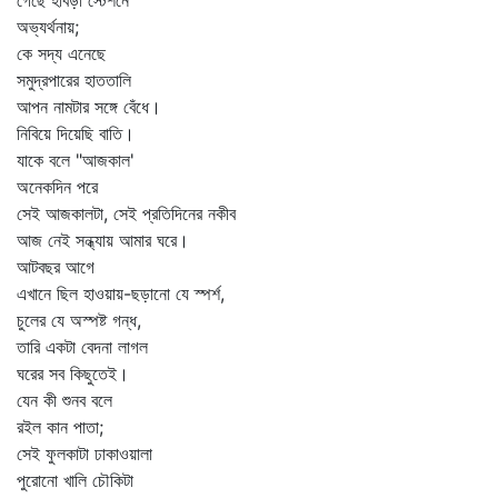
গেছে হাবড়া স্টেশনে
অভ্যর্থনায়;
কে সদ্য এনেছে
সমুদ্রপারের হাততালি
আপন নামটার সঙ্গে বেঁধে।
নিবিয়ে দিয়েছি বাতি।
যাকে বলে "আজকাল'
অনেকদিন পরে
সেই আজকালটা, সেই প্রতিদিনের নকীব
আজ নেই সন্ধ্যায় আমার ঘরে।
আটবছর আগে
এখানে ছিল হাওয়ায়-ছড়ানো যে স্পর্শ,
চুলের যে অস্পষ্ট গন্ধ,
তারি একটা বেদনা লাগল
ঘরের সব কিছুতেই।
যেন কী শুনব বলে
রইল কান পাতা;
সেই ফুলকাটা ঢাকাওয়ালা
পুরোনো খালি চৌকিটা