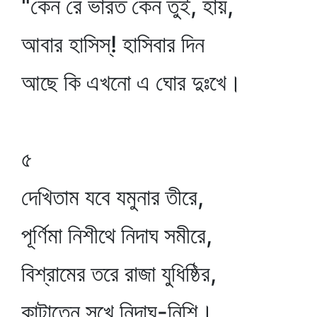
"কেন রে ভারত কেন তুই, হায়,
আবার হাসিস্‌! হাসিবার দিন
আছে কি এখনো এ ঘোর দুঃখে।
৫
দেখিতাম যবে যমুনার তীরে,
পূর্ণিমা নিশীথে নিদাঘ সমীরে,
বিশ্রামের তরে রাজা যুধিষ্ঠির,
কাটাতেন সুখে নিদাঘ-নিশি।