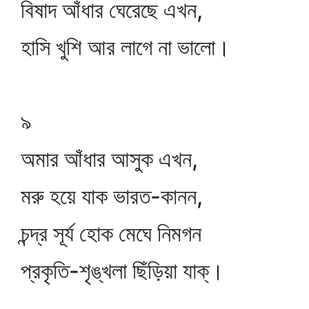
বিষাদ আঁধার ঘেরেছে এখন,
হাসি খুশি আর লাগে না ভালো।
৯
অমার আঁধার আসুক এখন,
মরু হয়ে যাক ভারত-কানন,
চন্দ্র সূর্য হোক মেঘে নিমগন
প্রকৃতি-শৃঙ্খলা ছিঁড়িয়া যাক্‌।