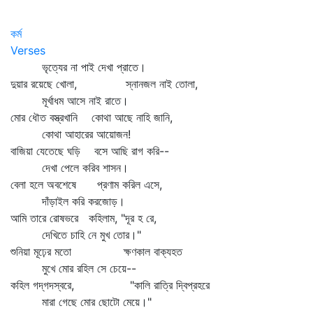
কর্ম
Verses
ভৃত্যের না পাই দেখা প্রাতে।
দুয়ার রয়েছে খোলা, স্নানজল নাই তোলা,
মূর্খাধম আসে নাই রাতে।
মোর ধৌত বস্ত্রখানি কোথা আছে নাহি জানি,
কোথা আহারের আয়োজন!
বাজিয়া যেতেছে ঘড়ি বসে আছি রাগ করি--
দেখা পেলে করিব শাসন।
বেলা হলে অবশেষে প্রণাম করিল এসে,
দাঁড়াইল করি করজোড়।
আমি তারে রোষভরে কহিলাম, "দূর হ রে,
দেখিতে চাহি নে মুখ তোর।"
শুনিয়া মূঢ়ের মতো ক্ষণকাল বাক্যহত
মুখে মোর রহিল সে চেয়ে--
কহিল গদ্‌গদস্বরে, "কালি রাত্রি দ্বিপ্রহরে
মারা গেছে মোর ছোটো মেয়ে।"