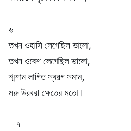
৬
তখন ওহাসি লেগেছিল ভালো,
তখন ওবেশ লেগেছিল ভালো,
শ্মশান লাগিত স্বরগ সমান,
মরু উরবরা ক্ষেতের মতো।
৭