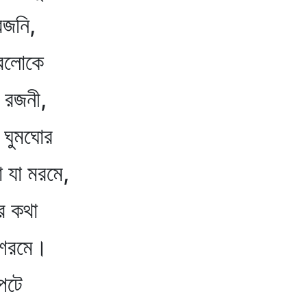
জনি,
দ্রলোকে
 রজনী,
 ঘুমঘোর
যা মরমে,
ের কথা
 শরমে।
পটে