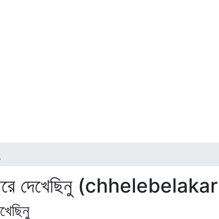
ুমঘোরে দেখেছিনু (chhelebel
খেছিনু