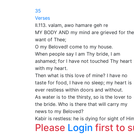
35
Verses
II.113. valam, awo hamare geh re
MY BODY AND my mind are grieved for the
want of Thee;
O my Beloved! come to my house.
When people say I am Thy bride, I am
ashamed; for I have not touched Thy heart
with my heart.
Then what is this love of mine? I have no
taste for food, I have no sleep; my heart is
ever restless within doors and without.
As water is to the thirsty, so is the lover to
the bride. Who is there that will carry my
news to my Beloved?
Kabir is restless: he is dying for sight of Hi
Please
Login
first to 