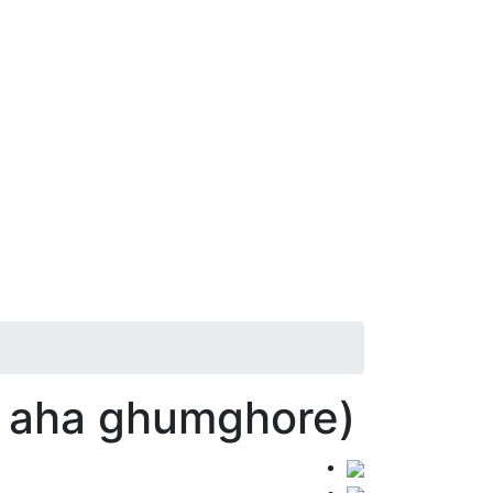
akar aha ghumghore)