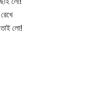
ছাই লো!
 রেখে
তাই লো!