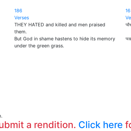
186
16
Verses
Ve
THEY HATED and killed and men praised
আঁ
them.
ছন্
But God in shame hastens to hide its memory
অরূ
under the green grass.
অত
m.
submit a rendition.
Click here
f