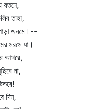
 যতনে,
লিব তাহা,
োড়া জনমে।--
রমের মরমে যা।
র আখরে,
ছিবে না,
িতরে!
বে দিন,