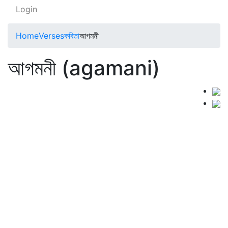
Login
Home
Verses
কবিতা
আগমনী
আগমনী (agamani)