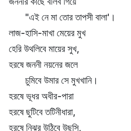
জননীর কাছে বলিব গিয়ে
"এই নে মা তোর তাপসী বালা'।
লাজ-হাসি-মাখা মেয়ের মুখ
হেরি উথলিবে মায়ের সুখ,
হরষে জননী নয়নের জলে
চুমিবে উমার সে মুখখানি।
হরষে ভূধর অধীর-পারা
হরষে ছুটিবে তটিনীধারা,
হরষে নিঝর উঠিবে উছসি,