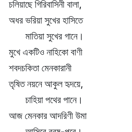
চলিয়াছে গিরিবাসিনী বালা,
অধর ভরিয়া সুখের হাসিতে
মাতিয়া সুখের গানে।
মুখে একটিও নাহিকো বাণী
শবদচকিতা মেনকারানী
তৃষিত নয়নে আকুল হৃদয়ে,
চাহিয়া পথের পানে।
আজ মেনকার আদরিণী উমা
আসিবে বরষ-পরে।