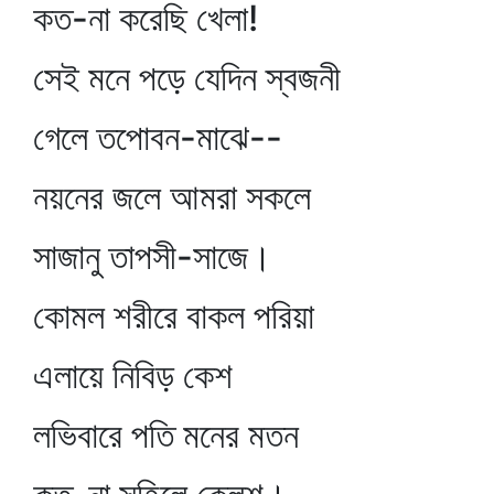
কত-না করেছি খেলা!
সেই মনে পড়ে যেদিন স্বজনী
গেলে তপোবন-মাঝে--
নয়নের জলে আমরা সকলে
সাজানু তাপসী-সাজে।
কোমল শরীরে বাকল পরিয়া
এলায়ে নিবিড় কেশ
লভিবারে পতি মনের মতন