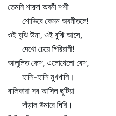
তেমনি শারদা অবনী শশী
শোভিবে কেমন অবনীতলে!
ওই বুঝি উমা, ওই বুঝি আসে,
দেখো চেয়ে গিরিরানী!
আলুলিত কেশ, এলোথেলো বেশ,
হাসি-হাসি মুখখানি।
বালিকারা সব আসিল ছুটিয়া
দাঁড়াল উমারে ঘিরি।