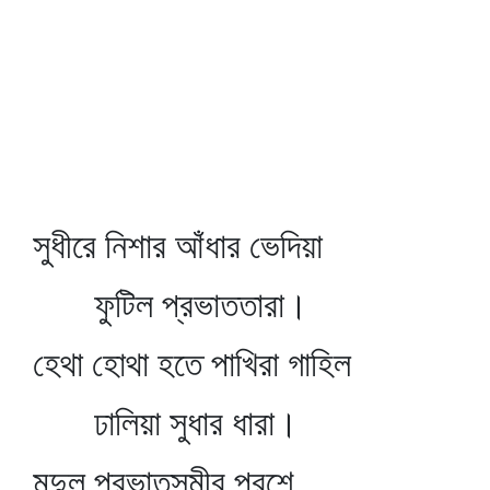
সুধীরে নিশার আঁধার ভেদিয়া
ফুটিল প্রভাততারা।
হেথা হোথা হতে পাখিরা গাহিল
ঢালিয়া সুধার ধারা।
মৃদুল প্রভাতসমীর পরশে