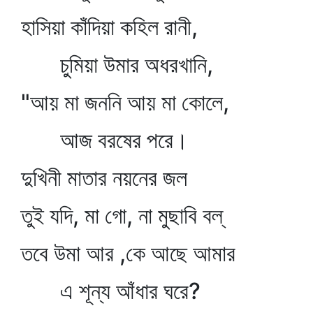
হাসিয়া কাঁদিয়া কহিল রানী,
চুমিয়া উমার অধরখানি,
"আয় মা জননি আয় মা কোলে,
আজ বরষের পরে।
দুখিনী মাতার নয়নের জল
তুই যদি, মা গো, না মুছাবি বল্‌
তবে উমা আর ,কে আছে আমার
এ শূন্য আঁধার ঘরে?