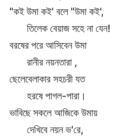
"কই উমা কই' বলে "উমা কই',
তিলেক বেয়াজ সহে না যেন!
বরষের পরে আসিবেন উমা
রানীর নয়নতারা ,
ছেলেবেলাকার সহচরী যত
হরষে পাগল-পারা।
ভাবিছে সকলে আজিকে উমায়
দেখিবে নয়ন ভ'রে,