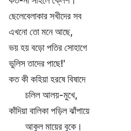
কত-না সহিলে ক্লেশ।
ছেলেবেলাকার সখীদের সব
এখনো তো মনে আছে,
ভয় হয় বড়ো পতির সোহাগে
ভুলিস তাদের পাছে!'
কত কী কহিয়া হরষে বিষাদে
চলিল আলয়-মুখে,
কাঁদিয়া বালিকা পড়িল ঝাঁপায়ে
আকুল মায়ের বুকে।