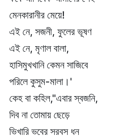
মেনকারানীর মেয়ে!
এই নে, সজনী, ফুলের ভূষণ
এই নে, মৃণাল বালা,
হাসিমুখখানি কেমন সাজিবে
পরিলে কুসুম-মালা।'
কেহ বা কহিল,"এবার স্বজনি,
দিব না তোমায় ছেড়ে
ভিখারি ভবের সরবস ধন