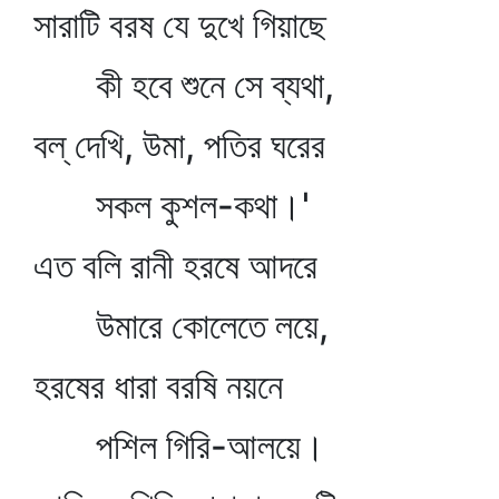
সারাটি বরষ যে দুখে গিয়াছে
কী হবে শুনে সে ব্যথা,
বল্‌ দেখি, উমা, পতির ঘরের
সকল কুশল-কথা।'
এত বলি রানী হরষে আদরে
উমারে কোলেতে লয়ে,
হরষের ধারা বরষি নয়নে
পশিল গিরি-আলয়ে।