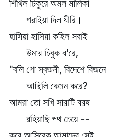
শিথিল চিকুরে অমল মালিকা
পরাইয়া দিল ধীরি।
হাসিয়া হাসিয়া কহিল সবাই
উমার চিবুক ধ'রে,
"বলি গো স্বজনী, বিদেশে বিজনে
আছিলি কেমন করে?
আমরা তো সখি সারাটি বরষ
রহিয়াছি পথ চেয়ে --
কবে আসিবেক আমাদের সেই